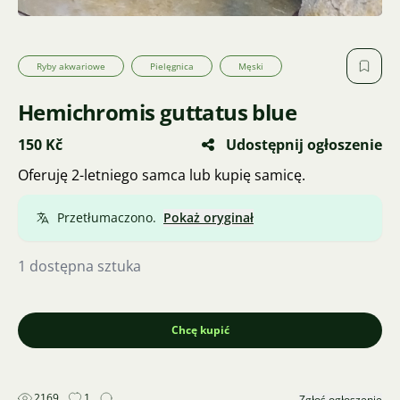
Ryby akwariowe
Pielęgnica
Męski
Hemichromis guttatus blue
150 Kč
Udostępnij ogłoszenie
Oferuję 2-letniego samca lub kupię samicę.
Przetłumaczono.
Pokaż oryginał
1 dostępna sztuka
Chcę kupić
2169
1
Zgłoś ogłoszenie