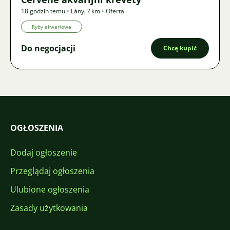
18 godzin temu
•
Lány
,
? km
•
Oferta
Ryby akwariowe
Do negocjacji
Chcę kupić
OGŁOSZENIA
Dodaj ogłoszenie
Przeglądaj ogłoszenia
Ulubione ogłoszenia
Zasady użytkowania