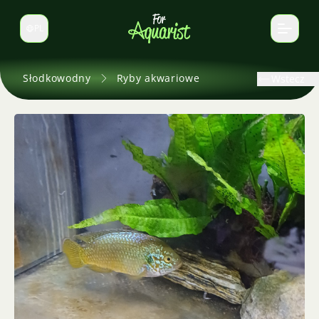
PL
Zmień język
Słodkowodny
Ryby akwariowe
Wstecz