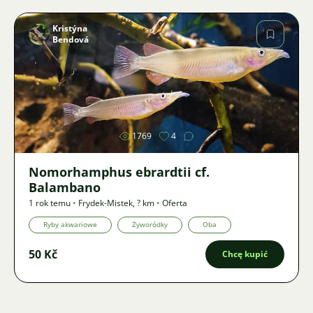
Kristýna
Bendová
Zdjęcie
1769
4
Nomorhamphus ebrardtii cf.
Balambano
1 rok temu
•
Frydek-Mistek
,
? km
•
Oferta
Ryby akwariowe
Żyworódky
Oba
50 Kč
Chcę kupić