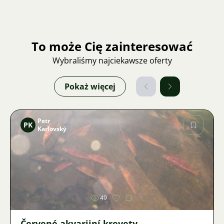
To może Cię zainteresować
Wybraliśmy najciekawsze oferty
Pokaż więcej
Petr
PK
Karlovský
Zdjęcie
49
Červené akvarijní krevety