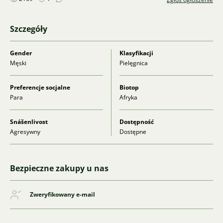
Szczegóły
Gender
Klasyfikacji
Męski
Pielęgnica
Preferencje socjalne
Biotop
Para
Afryka
Snášenlivost
Dostępność
Agresywny
Dostępne
Bezpieczne zakupy u nas
Zweryfikowany e-mail