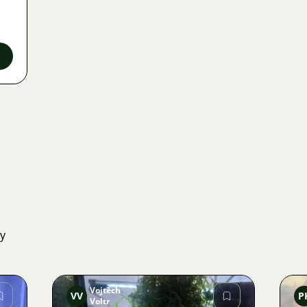
ky
Vojtěch
VV
P
Voltr