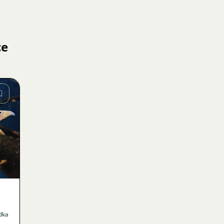
ce
dka