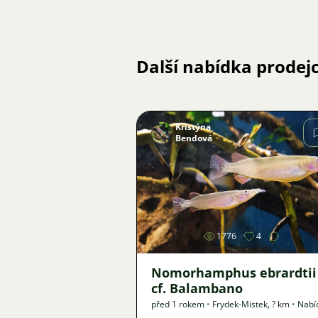
Další nabídka prodej
Kristýna
Bendová
Obrázek
1776
4
Nomorhamphus ebrardtii
cf. Balambano
před 1 rokem
•
Frydek-Mistek
,
? km
•
Nabí