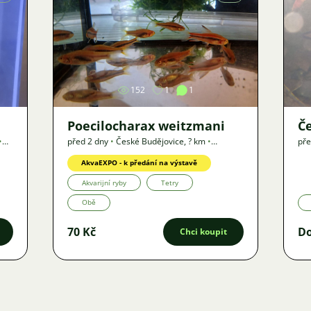
Obrázek
152
1
1
Poecilocharax weitzmani
Če
•
před 2 dny
•
České Budějovice
,
? km
•
pře
Nabídka
AkvaEXPO - k předání na výstavě
Akvarijní ryby
Tetry
Obě
70 Kč
D
Chci koupit