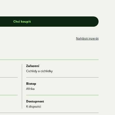
Chci koupit
Nahlásit inzerát
Zařazení
Cichlidy a cichlidky
Biotop
Afrika
Dostupnost
K dispozici