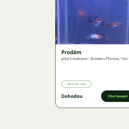
Obrázek
45
Prodám
před 2 hodinami
•
Brodek u Přerova
,
? km
Nabídka
Akvarijní ryby
Dohodou
Chci koupit