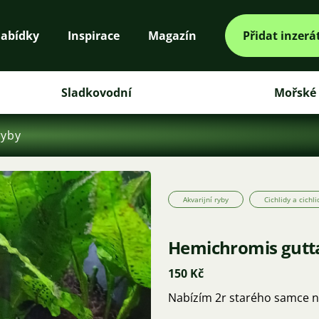
abídky
Inspirace
Magazín
Přidat inzerá
Sladkovodní
Mořské
ryby
Akvarijní ryby
Cichlidy a cichli
Hemichromis gutt
150 Kč
Nabízím 2r starého samce n