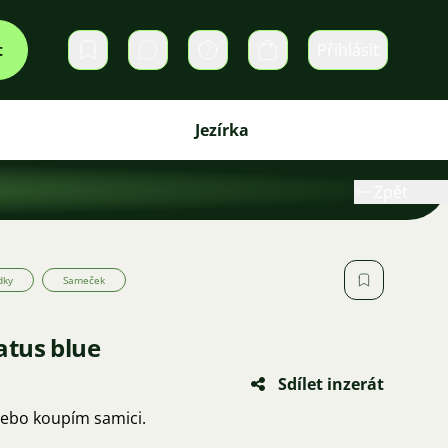
t
Přihlásit
Soukromé zprávy
Košík
Jezírka
Zpět
dky
Sameček
atus blue
Sdílet inzerát
ebo koupím samici.