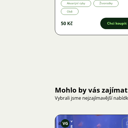
Akvarijní ryby
Živorodky
Obě
50 Kč
Chci koupit
Mohlo by vás zajímat
Vybrali jsme nejzajímavější nabíd
v
VG
g