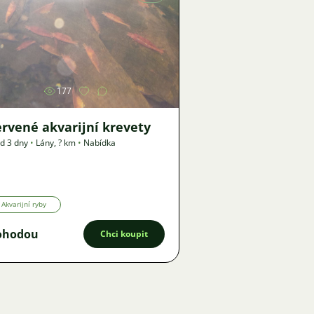
Obrázek
177
rvené akvarijní krevety
d 3 dny
•
Lány
,
? km
•
Nabídka
Akvarijní ryby
ohodou
Chci koupit