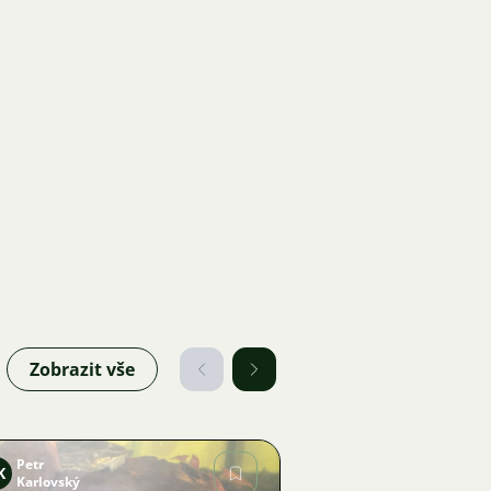
Zobrazit vše
Petr
K
Karlovský