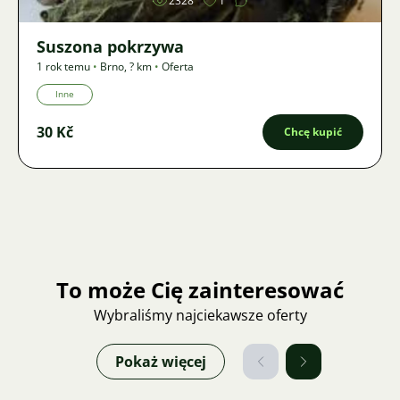
2328
1
Suszona pokrzywa
1 rok temu
•
Brno
,
? km
•
Oferta
Inne
30 Kč
Chcę kupić
To może Cię zainteresować
Wybraliśmy najciekawsze oferty
Pokaż więcej