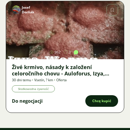
Josef
Dorňák
Zdjęcie
962
3
1
Živé krmivo, násady k založení
celoročního chovu - Auloforus, Izya,
Grindal, Roupice, Moina,
30 dni temu
•
Vsetín
,
? km
•
Oferta
Słodkowodna żywność
Do negocjacji
Chcę kupić