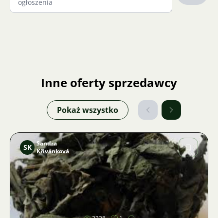
Inne oferty sprzedawcy
Pokaż wszystko
Sandra
SK
Křivánková
Zdjęcie