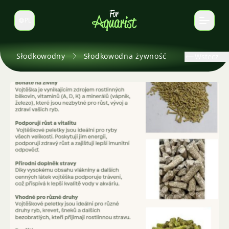
PL
Zmień język
Słodkowodny
Słodkowodna żywność
Wstecz