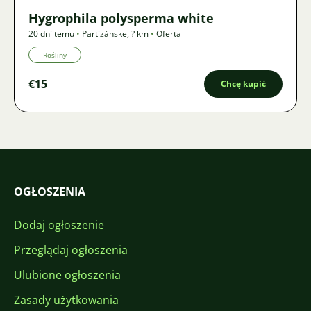
Hygrophila polysperma white
20 dni temu
•
Partizánske
,
? km
•
Oferta
Rośliny
€15
Chcę kupić
OGŁOSZENIA
Dodaj ogłoszenie
Przeglądaj ogłoszenia
Ulubione ogłoszenia
Zasady użytkowania