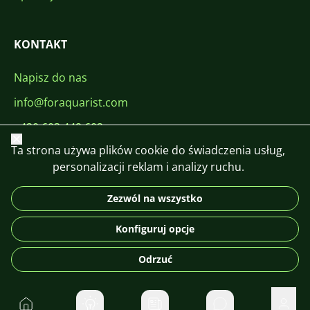
KONTAKT
Napisz do nas
info@foraquarist.com
+420 603 449 602
Zamknij
Ta strona używa plików cookie do świadczenia usług,
personalizacji reklam i analizy ruchu.
Zezwól na wszystko
CS
SK
EN
PL
DE
Konfiguruj opcje
© 2026 For Aquarist
Odrzuć