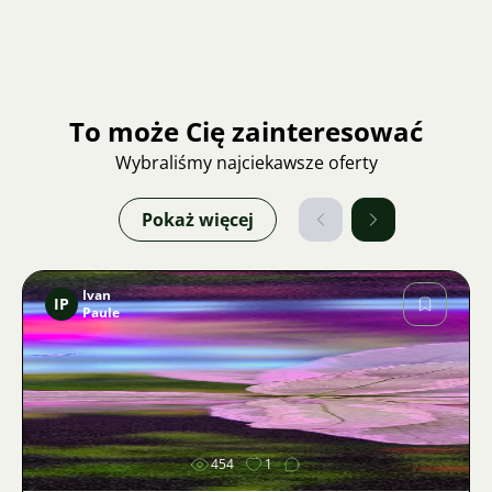
To może Cię zainteresować
Wybraliśmy najciekawsze oferty
Pokaż więcej
Ivan
IP
Paule
Zdjęcie
454
1