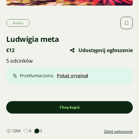
Rośliny
Ludwigia meta
€12
Udostępnij ogłoszenie
5 odcinków
Przetłumaczono.
Pokaż oryginał
Chcę kupić
1264
6
2
Zgłoś ogłoszenie