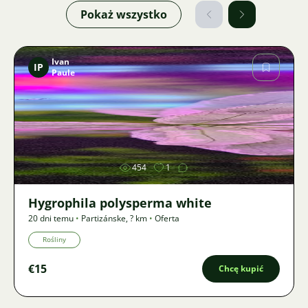
Pokaż wszystko
Ivan
IP
Paule
Zdjęcie
454
1
Hygrophila polysperma white
20 dni temu
•
Partizánske
,
? km
•
Oferta
Rośliny
€15
Chcę kupić