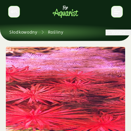
PL
Zmień język
Słodkowodny
Rośliny
Wstecz