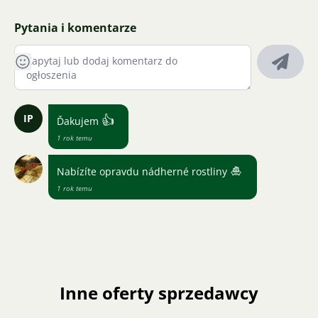
Pytania i komentarze
IP
👍
Ďakujem
1 rok temu
🎍
Nabízíte opravdu nádherné rostliny
1 rok temu
Inne oferty sprzedawcy