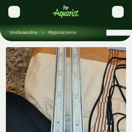
PL
Zmień język
Słodkowodny
Wyposażenie
Wstecz