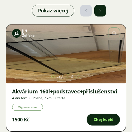
Pokaż więcej
Jiří
JŽ
Želísko
Zdjęcie
898
2
Akvárium 160l+podstavec+příslušenství
4 dni temu
•
Praha
,
? km
•
Oferta
Wyposażenie
1500 Kč
Chcę kupić