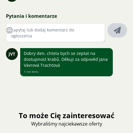
Pytania i komentarze
Dobry den, chtela bych se zeptat na
JVT
dostupnost krabů. Děkuji za odpověď Jana
Vávrová Trachtová
1 rok temu
To może Cię zainteresować
Wybraliśmy najciekawsze oferty