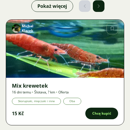
Pokaż więcej
Michal
Klacek
Zdjęcie
566
2
Mix krewetek
16 dni temu
•
Šlotava
,
? km
•
Oferta
Skorupiaki, mięczaki i inne
Oba
15 Kč
Chcę kupić