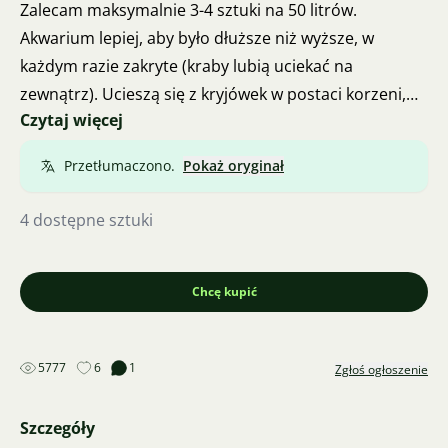
Zalecam maksymalnie 3-4 sztuki na 50 litrów.
Akwarium lepiej, aby było dłuższe niż wyższe, w
każdym razie zakryte (kraby lubią uciekać na
zewnątrz). Ucieszą się z kryjówek w postaci korzeni,
Czytaj więcej
kamieni czy liści. Żerują na zwykłym pokarmie dla
rybek + na martwych kawałkach roślin, padłych
Przetłumaczono.
Pokaż oryginał
organizmach, małych ślimakach, ale także na liściach
dębu, kawałkach marchewki czy innej warzyw, a nawet
4 dostępne sztuki
na kawałkach surowego filetu. Dla rybek i roślin mogą
stać się niebezpieczne, gdy jest ich w akwarium zbyt
wiele.
Chcę kupić
5777
6
1
Zgłoś ogłoszenie
Szczegóły