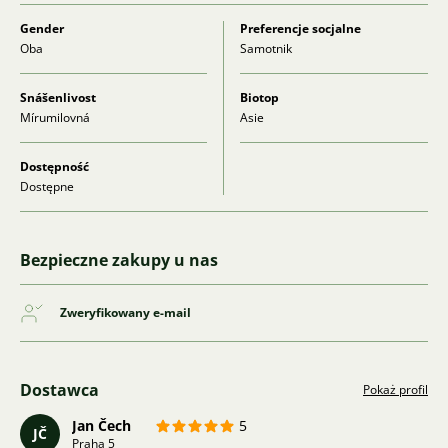
Gender
Preferencje socjalne
Oba
Samotnik
Snášenlivost
Biotop
Mírumilovná
Asie
Dostępność
Dostępne
Bezpieczne zakupy u nas
Zweryfikowany e-mail
Dostawca
Pokaż profil
Jan Čech
5
JČ
Praha 5