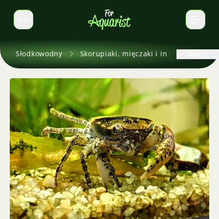
PL
Zmień język
Słodkowodny
Skorupiaki, mięczaki i inne
Wstecz