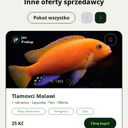
Inne oferty sprzedawcy
Pokaż wszystko
Jan
JP
Prokop
Zdjęcie
1303
Tlamovci Malawi
1 rok temu
•
Lejsovka
,
? km
•
Oferta
Ryby akwariowe
Pielęgnica
Oba
25 Kč
Chcę kupić