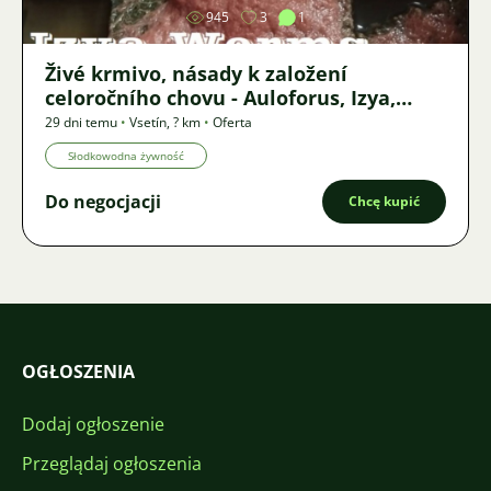
945
3
1
Živé krmivo, násady k založení
celoročního chovu - Auloforus, Izya,
Grindal, Roupice, Moina,
29 dni temu
•
Vsetín
,
? km
•
Oferta
Słodkowodna żywność
Do negocjacji
Chcę kupić
OGŁOSZENIA
Dodaj ogłoszenie
Przeglądaj ogłoszenia