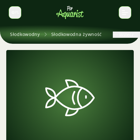
PL
Zmień język
Słodkowodny
Słodkowodna żywność
Wstecz