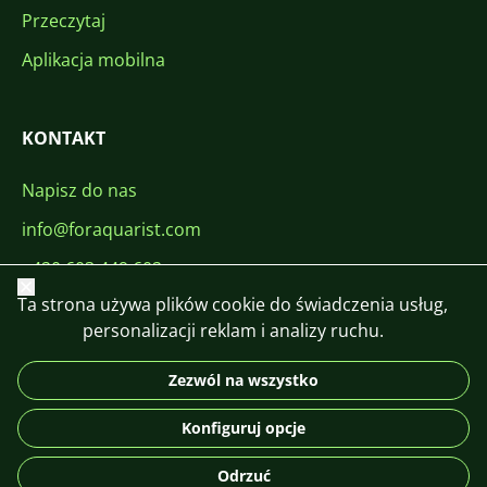
Przeczytaj
Aplikacja mobilna
KONTAKT
Napisz do nas
info@foraquarist.com
+420 603 449 602
Zamknij
Ta strona używa plików cookie do świadczenia usług,
personalizacji reklam i analizy ruchu.
Zezwól na wszystko
CS
SK
EN
PL
DE
Konfiguruj opcje
© 2026 For Aquarist
Odrzuć