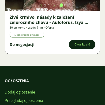
957
3
1
Živé krmivo, násady k založení
celoročního chovu - Auloforus, Izya,
Grindal, Roupice, Moina,
30 dni temu
•
Vsetín
,
? km
•
Oferta
Słodkowodna żywność
Do negocjacji
Chcę kupić
OGŁOSZENIA
Dodaj ogłoszenie
Przeglądaj ogłoszenia