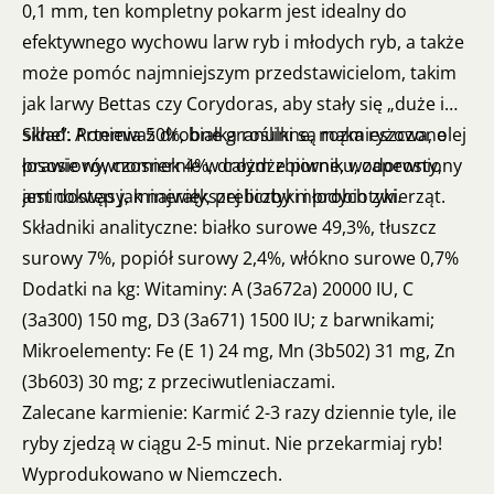
0,1 mm, ten kompletny pokarm jest idealny do
efektywnego wychowu larw ryb i młodych ryb, a także
może pomóc najmniejszym przedstawicielom, takim
jak larwy Bettas czy Corydoras, aby stały się „duże i
silne”. Ponieważ drobne granulki są rozmieszczone
Skład: Artemia 50%, białka roślinne, mąka ryżowa, olej
prawie równomiernie w całym zbiorniku, zapewniony
łososiowy, czosnek 4%, drożdże piwne, wodorosty,
jest dostęp jak największej liczby młodych zwierząt.
aminokwasy, minerały, prebiotyki i probiotyki.
Składniki analityczne: białko surowe 49,3%, tłuszcz
surowy 7%, popiół surowy 2,4%, włókno surowe 0,7%
Dodatki na kg: Witaminy: A (3a672a) 20000 IU, C
(3a300) 150 mg, D3 (3a671) 1500 IU; z barwnikami;
Mikroelementy: Fe (E 1) 24 mg, Mn (3b502) 31 mg, Zn
(3b603) 30 mg; z przeciwutleniaczami.
Zalecane karmienie: Karmić 2-3 razy dziennie tyle, ile
ryby zjedzą w ciągu 2-5 minut. Nie przekarmiaj ryb!
Wyprodukowano w Niemczech.