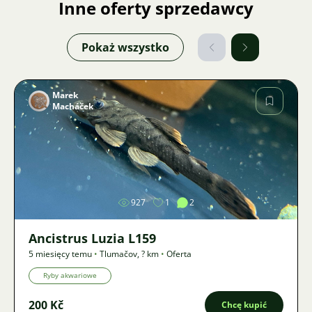
Inne oferty sprzedawcy
Pokaż wszystko
Marek
Macháček
Zdjęcie
927
1
2
Ancistrus Luzia L159
5 miesięcy temu
•
Tlumačov
,
? km
•
Oferta
Ryby akwariowe
200 Kč
Chcę kupić