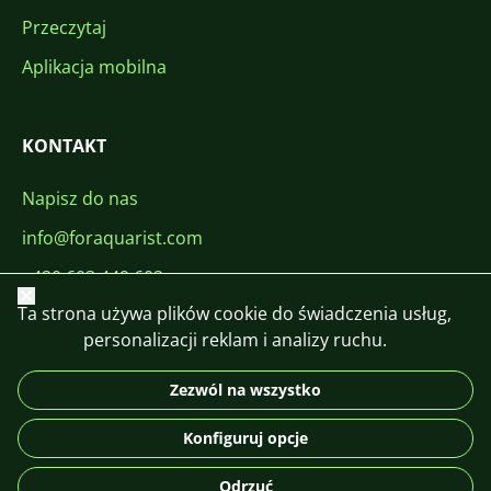
Przeczytaj
Aplikacja mobilna
KONTAKT
Napisz do nas
info@foraquarist.com
+420 603 449 602
Zamknij
Ta strona używa plików cookie do świadczenia usług,
personalizacji reklam i analizy ruchu.
Zezwól na wszystko
CS
SK
EN
PL
DE
Konfiguruj opcje
© 2026 For Aquarist
Odrzuć