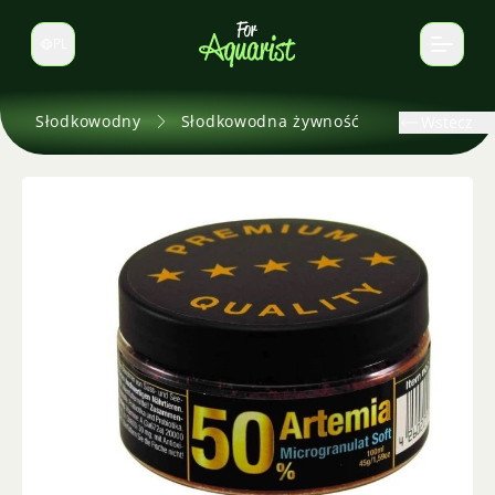
PL
Zmień język
Słodkowodny
Słodkowodna żywność
Wstecz