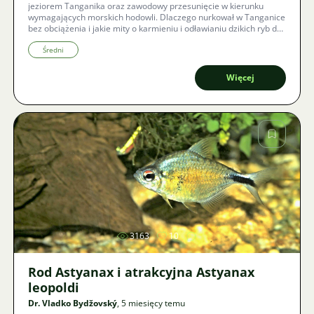
jeziorem Tanganika oraz zawodowy przesunięcie w kierunku
wymagających morskich hodowli. Dlaczego nurkował w Tanganice
bez obciążenia i jakie mity o karmieniu i odławianiu dzikich ryb do
dziś krążą wśród akwarystów? Zanurz się w historię mężczyzny,
dla którego akwarystyka jest życiowym wyzwaniem i spełnionym
Średni
marzeniem.
Więcej
Zdjęcie
3163
10
Rod Astyanax i atrakcyjna Astyanax
leopoldi
Dr. Vladko Bydžovský
, 5 miesięcy temu