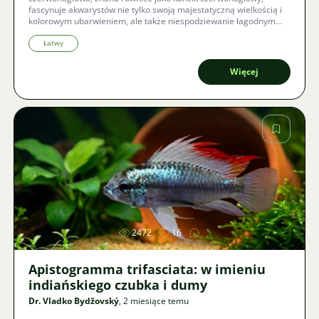
fascynuje akwarystów nie tylko swoją majestatyczną wielkością i
kolorowym ubarwieniem, ale także niespodziewanie łagodnym
usposobieniem. Co wszystko wiąże się z hodowlą tego
inteligentnego olbrzyma i jak stworzyć mu w niewoli idealne
Łatwy
warunki do udanego rozmnażania?
Więcej
Zdjęcie
2472
16
Apistogramma trifasciata: w imieniu
indiańskiego czubka i dumy
Dr. Vladko Bydžovský
, 2 miesiące temu