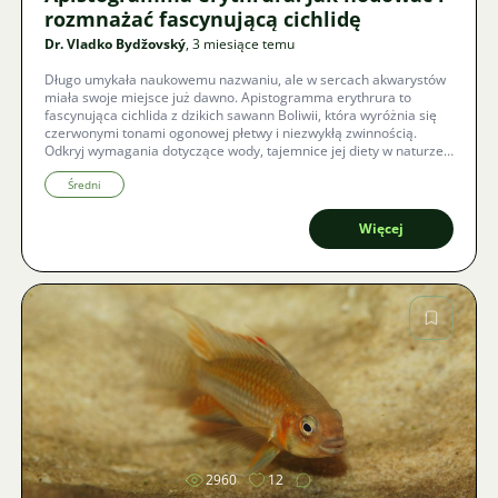
rozmnażać fascynującą cichlidę
Dr. Vladko Bydžovský
, 3 miesiące temu
Długo umykała naukowemu nazwaniu, ale w sercach akwarystów
miała swoje miejsce już dawno. Apistogramma erythrura to
fascynująca cichlida z dzikich sawann Boliwii, która wyróżnia się
czerwonymi tonami ogonowej płetwy i niezwykłą zwinnością.
Odkryj wymagania dotyczące wody, tajemnice jej diety w naturze
oraz instrukcje, jak skutecznie rozmnożyć zdrową generację w
domowych warunkach.
Średni
Więcej
Zdjęcie
2960
12