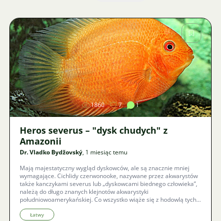
Zdjęcie
1860
7
1
Heros severus – "dysk chudych" z
Amazonii
Dr. Vladko Bydžovský
, 1 miesiąc temu
Mają majestatyczny wygląd dyskowców, ale są znacznie mniej
wymagające. Cichlidy czerwonooke, nazywane przez akwarystów
także kanczykami severus lub „dyskowcami biednego człowieka”,
należą do długo znanych klejnotów akwarystyki
południowoamerykańskiej. Co wszystko wiąże się z hodowlą tych
fascynujących, ciekawskich olbrzymów, jak urządzić im zbiornik
bez ryzyka zniszczonych roślin i jakie nietypowe warianty
Łatwy