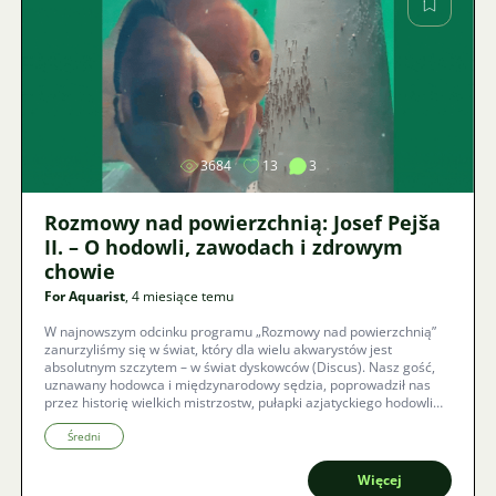
Zdjęcie
3684
13
3
Rozmowy nad powierzchnią: Josef Pejša
II. – O hodowli, zawodach i zdrowym
chowie
For Aquarist
, 4 miesiące temu
W najnowszym odcinku programu „Rozmowy nad powierzchnią”
zanurzyliśmy się w świat, który dla wielu akwarystów jest
absolutnym szczytem – w świat dyskowców (Discus). Nasz gość,
uznawany hodowca i międzynarodowy sędzia, poprowadził nas
przez historię wielkich mistrzostw, pułapki azjatyckiego hodowli
oraz fascynujące szczegóły z ich naturalnego rozmnażania.
Średni
Więcej