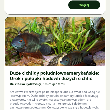
Więcej
Zdjęcie
2539
8
Duże cichlidy południowoamerykańskie:
Urok i pułapki hodowli dużych cichlid
Dr. Vladko Bydžovský
, 2 miesiące temu
Królestwo zwierząt jest pełne niespodzianek, a świat pod wodą nie
jest wyjątkiem. Duże cichlidy południowoamerykańskie fascynują
akwarystów nie tylko swoim majestatycznym wyglądem, ale
przede wszystkim nieoczekiwaną inteligencją i złożonym
zachowaniem społecznym. Co wszystko wiąże się z hodowlą tych