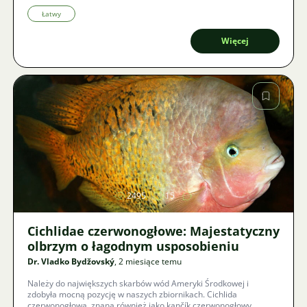
osobowości świata ryb, jak urządzić im kawałek dziczy w salonie i
dlaczego lepiej unikać obawianych hřebenáčů?
Łatwy
Więcej
Zdjęcie
2495
15
Cichlidae czerwonogłowe: Majestatyczny
olbrzym o łagodnym usposobieniu
Dr. Vladko Bydžovský
, 2 miesiące temu
Należy do największych skarbów wód Ameryki Środkowej i
zdobyła mocną pozycję w naszych zbiornikach. Cichlida
czerwonogłowa, znana również jako kančík czerwonogłowy,