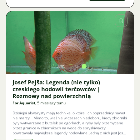
Zdjęcie
3705
13
3
Josef Pejša: Legenda (nie tylko)
czeskiego hodowli terčowców |
Rozmowy nad powierzchnią
For Aquarist
, 5 miesięcy temu
Dzisiejsi akwarysty mają technikę, o której ich poprzednicy nawet
nie marzyli. Mimo to, właśnie w czasach niedoboru, kiedy zbiorniki
były wytwarzane z butelek po ogórkach, a ryby były przemycane
przez granice w zbiornikach na wodę do spryskiwaczy,
powstawały największe legendy hodowlane. Jedną z nich jest Josef
Pejša. W naszej rozmowie poprowadzi nas fascynującą drogą od