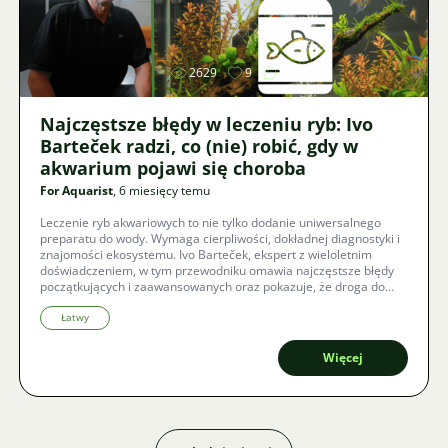
Zdjęcie
2629
9
Najczęstsze błędy w leczeniu ryb: Ivo
Barteček radzi, co (nie) robić, gdy w
akwarium pojawi się choroba
For Aquarist
, 6 miesięcy temu
Leczenie ryb akwariowych to nie tylko dodanie uniwersalnego
preparatu do wody. Wymaga cierpliwości, dokładnej diagnostyki i
znajomości ekosystemu. Ivo Barteček, ekspert z wieloletnim
doświadczeniem, w tym przewodniku omawia najczęstsze błędy
początkujących i zaawansowanych oraz pokazuje, że droga do
zdrowego akwarium prowadzi przez prewencję i właściwe
zrozumienie procesów biologicznych.
Łatwy
Więcej