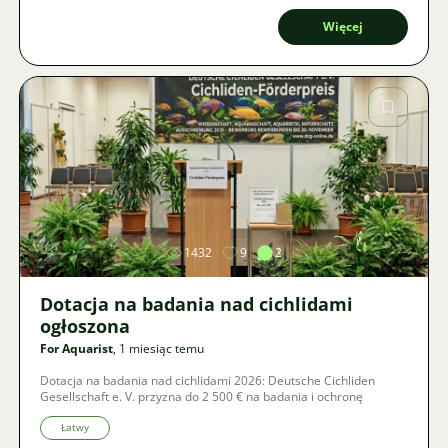
kolorystyczne dziś rządzą światem akwariów?
Więcej
Zdjęcie
1432
9
2
Dotacja na badania nad cichlidami
ogłoszona
For Aquarist
, 1 miesiąc temu
Dotacja na badania nad cichlidami 2026: Deutsche Cichliden
Gesellschaft e. V. przyzna do 2 500 € na badania i ochronę
Łatwy