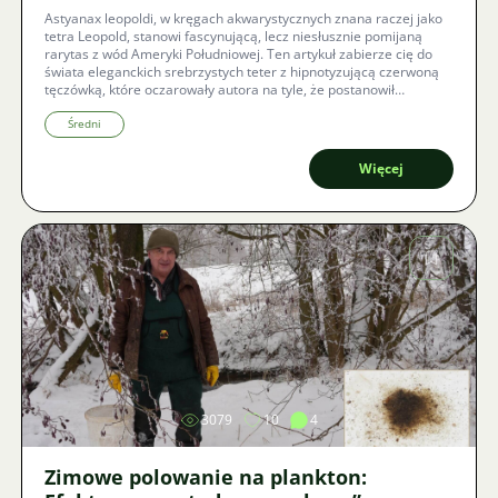
Astyanax leopoldi, w kręgach akwarystycznych znana raczej jako
tetra Leopold, stanowi fascynującą, lecz niesłusznie pomijaną
rarytas z wód Ameryki Południowej. Ten artykuł zabierze cię do
świata eleganckich srebrzystych teter z hipnotyzującą czerwoną
tęczówką, które oczarowały autora na tyle, że postanowił
udokumentować ich hodowlę oraz trudną drogę do udanego
rozmnażania.
Średni
Więcej
Zdjęcie
3079
10
4
Zimowe polowanie na plankton: