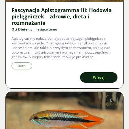
Fascynacja Apistogramma III: Hodowla
pielęgniczek – zdrowie, dieta i
rozmnażanie
Ott Dieter
, 3 miesiące temu
Apistogrammy należą do najpopularniejszych pielęgniczek
karłowatych w ogóle. Przyciągają uwagę nie tylko kolorowym
ubarwieniem, ale także niezwykłym zachowaniem, opieką nad
potomstwem i zróżnicowanymi wymaganiami poszczególnych
gatunków. Niniejszy tekst podsumowuje praktyczne
doświadczenia w ich hodowli, profilaktyce chorób, rozmnażaniu i
żywieniu, pokazując, dlaczego pielęgniczki są tak atrakcyjne dla
Średni
akwarystów.
Więcej
Zdjęcie