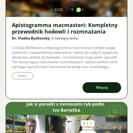
6232
9
1
Apistogramma macmasteri: Kompletny
przewodnik hodowli i rozmnażania
Dr. Vladko Bydžovský
, 6 miesięcy temu
Cichlida McMastera (Apistogramma macmasteri) dzięki swojej
solidności i wspaniałemu ubarwieniu należy do stałych bywalców
akwariów, jednak jej hodowla i rozmnażanie kryją wiele specyfik.
Ten fascynujący mieszkaniec kolumbijskich i wenezuelskich wód
wymaga specyficznych parametrów wody oraz wrażliwego
podejścia do stworzenia harmonijnego harem. W artykule
przyjrzymy się, jak stworzyć rybom idealny dom, dlaczego jakość
Średni
żywego pokarmu jest kluczem do sukcesu oraz jak unikać
częstych błędów, które mogą prowadzić do pomyłek w
Więcej
identyfikacji gatunków lub problemów zdrowotnych.