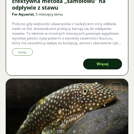
Efektywna metoda „samołowu” na
odpływie z stawu
For Aquarist
, 5 miesięcy temu
Podczas gdy większość akwarystów z nadejściem zimy odkłada
siatki na lód, doświadczeni praktycy kierują się do odpływów
stawów. To właśnie w mroźnych miesiącach powstaje wyjątkowo
wysokiej jakości żywy pokarm o wysokiej zawartości tłuszczu,
który ma zasadniczy wpływ na kondycję, wzrost i ubarwienie ryb.
Zimowy połów planktonu nie jest nostalgią ani improwizacją, ale
przemyślaną metodą, która w nowoczesnej akwarystyce na nowo
Łatwy
zdobywa swoje miejsce.
Więcej
Zdjęcie
3361
8