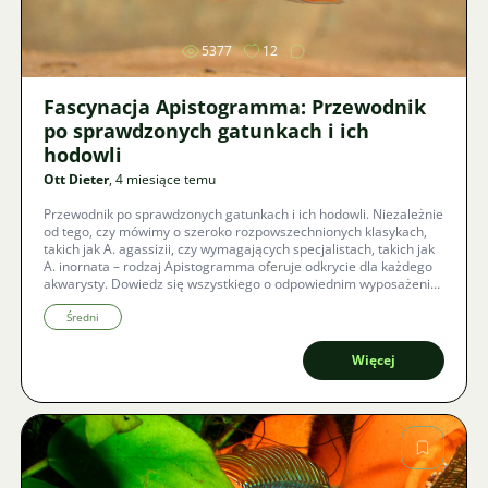
5377
12
Fascynacja Apistogramma: Przewodnik
po sprawdzonych gatunkach i ich
hodowli
Ott Dieter
, 4 miesiące temu
Przewodnik po sprawdzonych gatunkach i ich hodowli. Niezależnie
od tego, czy mówimy o szeroko rozpowszechnionych klasykach,
takich jak A. agassizii, czy wymagających specjalistach, takich jak
A. inornata – rodzaj Apistogramma oferuje odkrycie dla każdego
akwarysty. Dowiedz się wszystkiego o odpowiednim wyposażeniu,
niezbędnych parametrach wody i dlaczego to właśnie niepozorne
gatunki czasami opowiadają najciekawsze historie.
Średni
Więcej