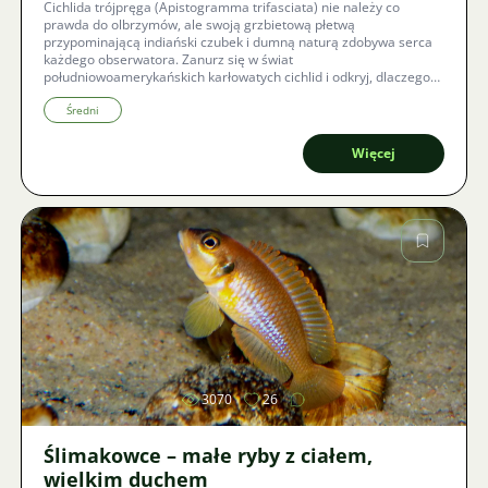
Cichlida trójpręga (Apistogramma trifasciata) nie należy co
prawda do olbrzymów, ale swoją grzbietową płetwą
przypominającą indiański czubek i dumną naturą zdobywa serca
każdego obserwatora. Zanurz się w świat
południowoamerykańskich karłowatych cichlid i odkryj, dlaczego
ten klejnot z dorzecza Rio Paraguay jest wyzwaniem, które warto
podjąć, mimo jego wolniejszego wzrostu i specyficznych wymagań
Średni
dotyczących czystości wody.
Więcej
Zdjęcie
3070
26
Ślimakowce – małe ryby z ciałem,
wielkim duchem