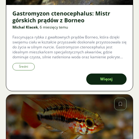
Gastromyzon ctenocephalus: Mistr
górskich prądów z Borneo
Michal Klacek
, 6 miesięcy temu
Fascynująca rybka z gwałtownych prądów Borneo, która dzięki
swojemu ciału w kształcie przyssawki doskonale przystosowała się
do życia w silnym nurcie. Gastromyzon ctenocephalus jest
idealnym mieszkańcem specjalistycznych akwariów, gdzie
dominuje czysta, silnie natleniona woda oraz kamienie pokryte
naturalnym wzrostem glonów.
Średni
Więcej
Zdjęcie