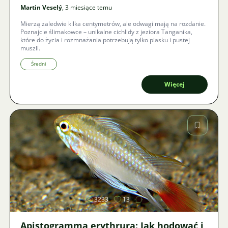
Martin Veselý
, 3 miesiące temu
Mierzą zaledwie kilka centymetrów, ale odwagi mają na rozdanie.
Poznajcie ślimakowce – unikalne cichlidy z jeziora Tanganika,
które do życia i rozmnażania potrzebują tylko piasku i pustej
muszli.
Średni
Więcej
Zdjęcie
3233
13
Apistogramma erythrura: Jak hodować i