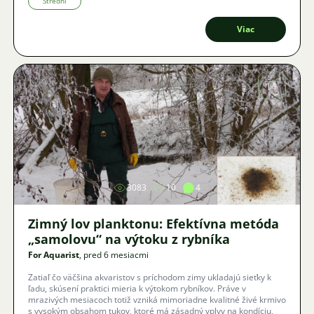
Střední
Viac
Obrázok
3083
10
4
Zimný lov planktonu: Efektívna metóda
„samolovu“ na výtoku z rybníka
For Aquarist
, pred 6 mesiacmi
Zatiaľ čo väčšina akvaristov s príchodom zimy ukladajú sieťky k
ľadu, skúsení praktici mieria k výtokom rybníkov. Práve v
mrazivých mesiacoch totiž vzniká mimoriadne kvalitné živé krmivo
s vysokým obsahom tukov, ktoré má zásadný vplyv na kondíciu,