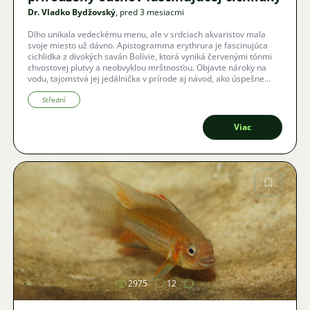
Dr. Vladko Bydžovský
, pred 3 mesiacmi
Dlho unikala vedeckému menu, ale v srdciach akvaristov mala
svoje miesto už dávno. Apistogramma erythrura je fascinujúca
cichlidka z divokých saván Bolívie, ktorá vyniká červenými tónmi
chvostovej plutvy a neobvyklou mrštnosťou. Objavte nároky na
vodu, tajomstvá jej jedálnička v prírode aj návod, ako úspešne
odchovať zdravú generáciu v domácich podmienkach.
Střední
Viac
Obrázok
2975
12