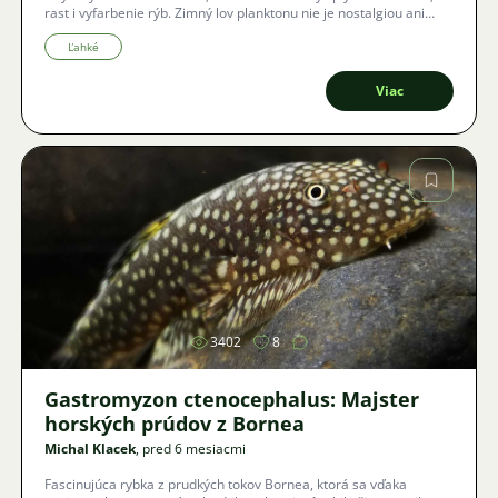
rast i vyfarbenie rýb. Zimný lov planktonu nie je nostalgiou ani
improvizáciou, ale premyslenou metódou, ktorá v modernej
akvaristike znovu získava svoje miesto.
Ľahké
Viac
Obrázok
3402
8
Gastromyzon ctenocephalus: Majster
horských prúdov z Bornea
Michal Klacek
, pred 6 mesiacmi
Fascinujúca rybka z prudkých tokov Bornea, ktorá sa vďaka