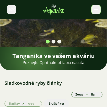
SK
Prepnúť jazyk
Krevety v akváriu
Nájdite si tie pravé krevety pre vaše akvárium.
Sladkovodné ryby články
Zoradiť podľa
Sladkovodné ryby
Zrušiť filter
Odstrániť