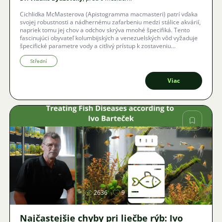
Cichlidka McMasterova (Apistogramma macmasteri) patrí vďaka
svojej robustnosti a nádhernému zafarbeniu medzi stálice akvárií,
napriek tomu jej chov a odchov skrýva mnohé špecifiká. Tento
fascinujúci obyvateľ kolumbijských a venezuelských vôd vyžaduje
špecifické parametre vody a citlivý prístup k zostaveniu
harmonického harému. V článku sa pozrieme na to, ako rybkám
vytvoriť ideálny domov, prečo je kvalita živého krmiva kľúčom k
Střední
úspechu a ako sa vyhnúť častým chybám, ktoré môžu viesť k
zámene druhov alebo zdravotným ťažkostiam.
Viac
Obrázok
2636
9
Najčastejšie chyby pri liečbe rýb: Ivo