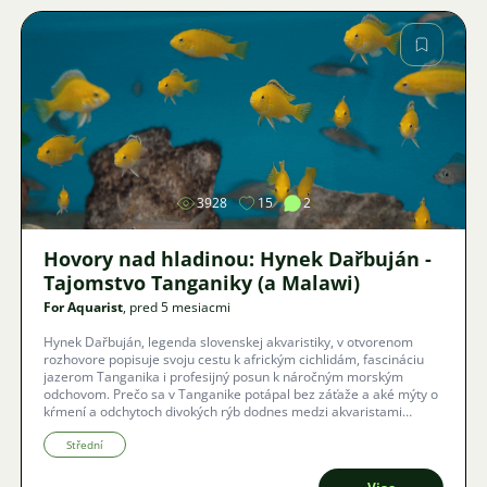
Obrázok
3928
15
2
Hovory nad hladinou: Hynek Dařbuján -
Tajomstvo Tanganiky (a Malawi)
For Aquarist
, pred 5 mesiacmi
Hynek Dařbuján, legenda slovenskej akvaristiky, v otvorenom
rozhovore popisuje svoju cestu k africkým cichlidám, fascináciu
jazerom Tanganika i profesijný posun k náročným morským
odchovom. Prečo sa v Tanganike potápal bez záťaže a aké mýty o
kŕmení a odchytoch divokých rýb dodnes medzi akvaristami
kolujú? Ponořte sa do príbehu muža, pre ktorého je akvaristika
celoživotnou výzvou i splneným snom.
Střední