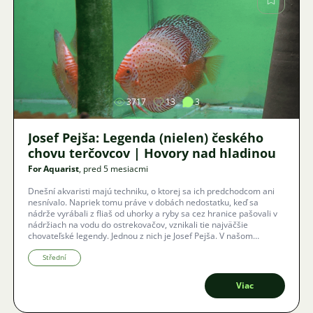
Obrázok
3717
13
3
Josef Pejša: Legenda (nielen) českého
chovu terčovcov | Hovory nad hladinou
For Aquarist
, pred 5 mesiacmi
Dnešní akvaristi majú techniku, o ktorej sa ich predchodcom ani
nesnívalo. Napriek tomu práve v dobách nedostatku, keď sa
nádrže vyrábali z fliaš od uhorky a ryby sa cez hranice pašovali v
nádržiach na vodu do ostrekovačov, vznikali tie najväčšie
chovateľské legendy. Jednou z nich je Josef Pejša. V našom
rozhovore nás prevedie fascinujúcou cestou od prvých guppies v
päťlitrových „elementkách“ až po absolútne víťazstvo v kráľovskej
Střední
disciplíne – šľachtenie terčovcov. Ako sa rodí svetový úspech z
čistej improvizácie a celoživotnej vášne?
Viac