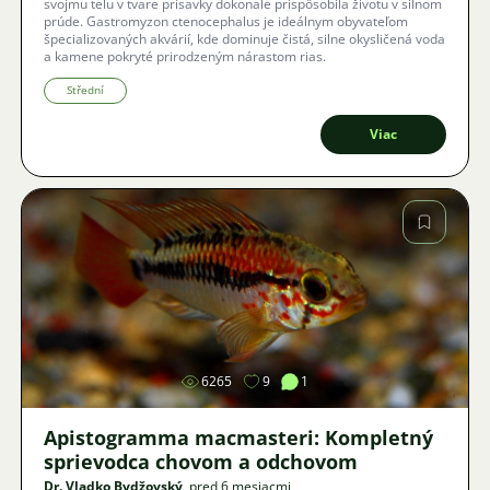
svojmu telu v tvare prísavky dokonale prispôsobila životu v silnom
prúde. Gastromyzon ctenocephalus je ideálnym obyvateľom
špecializovaných akvárií, kde dominuje čistá, silne okysličená voda
a kamene pokryté prirodzeným nárastom rias.
Střední
Viac
Obrázok
6265
9
1
Apistogramma macmasteri: Kompletný
sprievodca chovom a odchovom
Dr. Vladko Bydžovský
, pred 6 mesiacmi