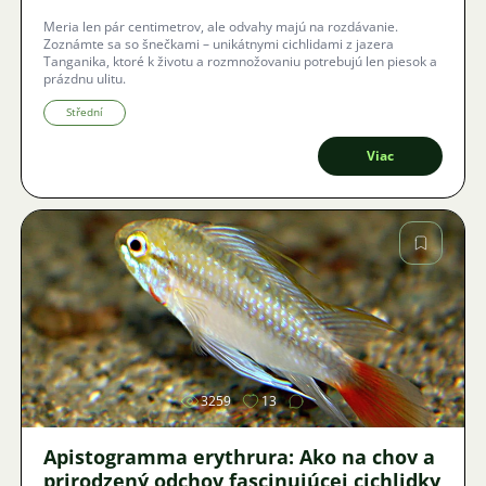
Meria len pár centimetrov, ale odvahy majú na rozdávanie.
Zoznámte sa so šnečkami – unikátnymi cichlidami z jazera
Tanganika, ktoré k životu a rozmnožovaniu potrebujú len piesok a
prázdnu ulitu.
Střední
Viac
Obrázok
3259
13
Apistogramma erythrura: Ako na chov a
prirodzený odchov fascinujúcej cichlidky