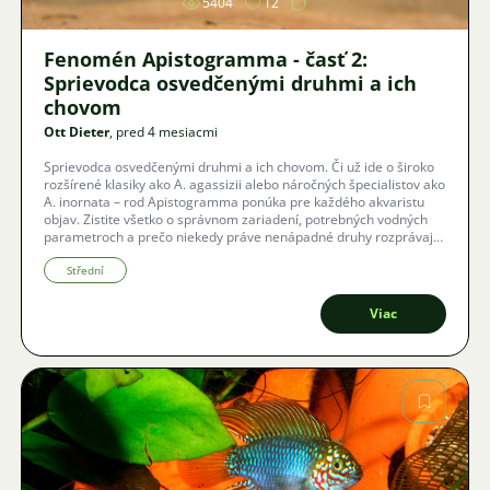
5404
12
Fenomén Apistogramma - časť 2:
Sprievodca osvedčenými druhmi a ich
chovom
Ott Dieter
, pred 4 mesiacmi
Sprievodca osvedčenými druhmi a ich chovom. Či už ide o široko
rozšírené klasiky ako A. agassizii alebo náročných špecialistov ako
A. inornata – rod Apistogramma ponúka pre každého akvaristu
objav. Zistite všetko o správnom zariadení, potrebných vodných
parametroch a prečo niekedy práve nenápadné druhy rozprávajú
najzaujímavejšie príbehy.
Střední
Viac
Obrázok