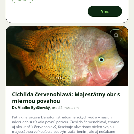
Viac
Obrázok
2551
15
Cichlida červenohlavá: Majestátny obr s
miernou povahou
Dr. Vladko Bydžovský
, pred 2 mesiacmi
Patrí k najväčším klenotom stredoamerických vôd a v našich
nádržiach si získala pevnú pozíciu. Cichlida červenohlavá, známa
aj ako kančík červenohlavý, fascinuje akvaristov nielen svojou
majestátnou veľkosťou a pestrým zafarbením, ale aj nečakane