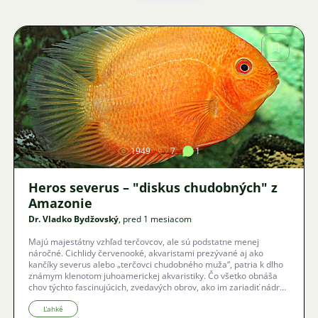
Obrázok
1949
7
1
Heros severus – "diskus chudobných" z
Amazonie
Dr. Vladko Bydžovský
, pred 1 mesiacom
Majú majestátny vzhľad terčovcov, ale sú podstatne menej
náročné. Cichlidy červenooké, akvaristami prezývané aj ako
kančíky severus alebo „terčovci chudobného muža“, patria k dlho
známym klenotom juhoamerickej akvaristiky. Čo všetko obnáša
chov týchto fascinujúcich, zvedavých obrov, ako im zariadiť nádrž
bez rizika zničených rastlín a aké netradičné farebné varianty
dnes vládnu svetu akvárií?
Ľahké