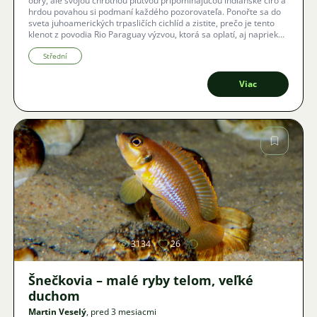
obry, ale svojou chrbtnou plutvou pripomínajúcou indiánske číro a
hrdou povahou si podmaní každého pozorovateľa. Ponořte sa do
sveta juhoamerických trpasličích cichlíd a zistite, prečo je tento
klenot z povodia Rio Paraguay výzvou, ktorá sa oplatí, aj napriek
jeho pomalšiemu rastu a špecifickým nárokom na čistotu vody.
Střední
Viac
Obrázok
3134
26
Šnečkovia – malé ryby telom, veľké
duchom
Martin Veselý
, pred 3 mesiacmi