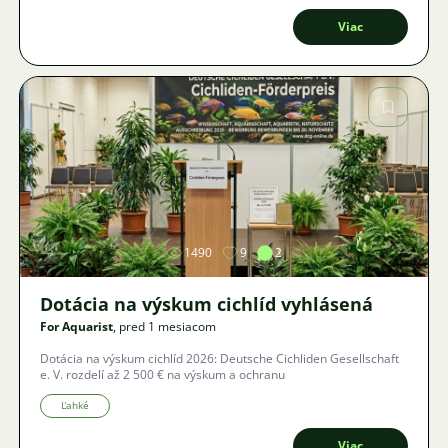
Viac
Obrázok
1490
9
2
Dotácia na výskum cichlíd vyhlásená
For Aquarist
, pred 1 mesiacom
Dotácia na výskum cichlíd 2026: Deutsche Cichliden Gesellschaft
e. V. rozdelí až 2 500 € na výskum a ochranu
Ľahké
Viac