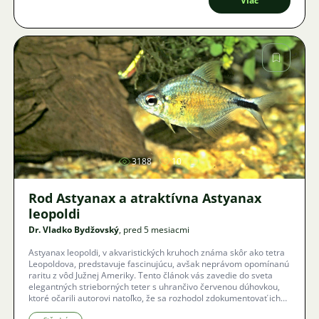
Viac
Obrázok
3188
10
Rod Astyanax a atraktívna Astyanax
leopoldi
Dr. Vladko Bydžovský
, pred 5 mesiacmi
Astyanax leopoldi, v akvaristických kruhoch známa skôr ako tetra
Leopoldova, predstavuje fascinujúcu, avšak neprávom opomínanú
raritu z vôd Južnej Ameriky. Tento článok vás zavedie do sveta
elegantných strieborných teter s uhrančivo červenou dúhovkou,
ktoré očarili autorovi natoľko, že sa rozhodol zdokumentovať ich
chov aj neľahkú cestu k úspešnému rozmnoženiu.