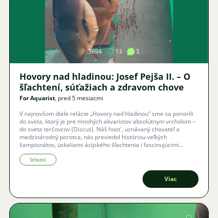
Obrázok
3694
13
3
Hovory nad hladinou: Josef Pejša II. – O
šľachtení, súťažiach a zdravom chove
For Aquarist
, pred 5 mesiacmi
V najnovšom diele relácie „Hovory nad hladinou“ sme sa ponorili
do sveta, ktorý je pre mnohých akvaristov absolútnym vrcholom –
do sveta terčovcov (Discus). Náš host', uznávaný chovateľ a
medzinárodný porotca, nás previedol históriou veľkých
šampionátov, úskaliami ázijského šľachtenia i fascinujúcimi
detailmi z ich prirodzeného odchovu.
Střední
Viac