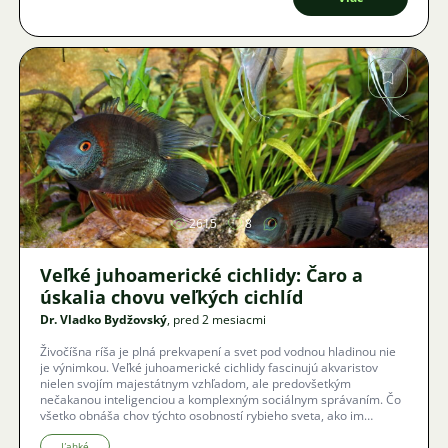
Obrázok
2615
8
Veľké juhoamerické cichlidy: Čaro a
úskalia chovu veľkých cichlíd
Dr. Vladko Bydžovský
, pred 2 mesiacmi
Živočíšna ríša je plná prekvapení a svet pod vodnou hladinou nie
je výnimkou. Veľké juhoamerické cichlidy fascinujú akvaristov
nielen svojím majestátnym vzhľadom, ale predovšetkým
nečakanou inteligenciou a komplexným sociálnym správaním. Čo
všetko obnáša chov týchto osobností rybieho sveta, ako im
zariadiť kúsok divočiny v obývacej izbe a prečo sa radšej vyhnúť
obávaným hřebenáčom?
Ľahké