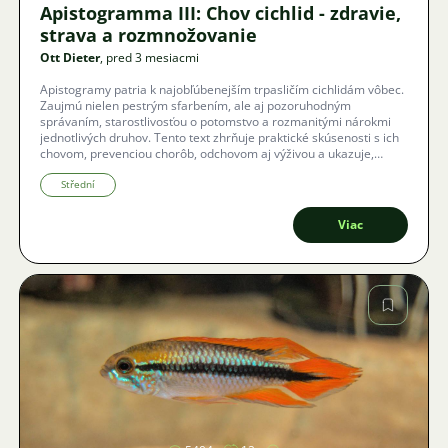
Apistogramma III: Chov cichlid - zdravie,
strava a rozmnožovanie
Ott Dieter
, pred 3 mesiacmi
Apistogramy patria k najobľúbenejším trpasličím cichlidám vôbec.
Zaujmú nielen pestrým sfarbením, ale aj pozoruhodným
správaním, starostlivosťou o potomstvo a rozmanitými nárokmi
jednotlivých druhov. Tento text zhrňuje praktické skúsenosti s ich
chovom, prevenciou chorôb, odchovom aj výživou a ukazuje,
prečo sú cichlidy pre akvaristov tak atraktívne.
Střední
Viac
Obrázok