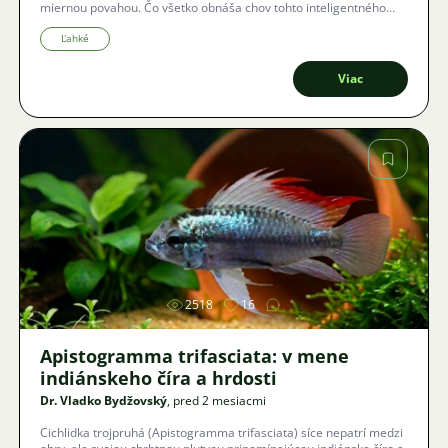
miernou povahou. Čo všetko obnáša chov tohto inteligentného
obra a ako mu v zajatí vytvoriť ideálne podmienky pre úspešný
odchov?
Ľahké
Viac
Obrázok
2518
16
Apistogramma trifasciata: v mene
indiánskeho číra a hrdosti
Dr. Vladko Bydžovský
, pred 2 mesiacmi
Cichlidka trojpruhá (Apistogramma trifasciata) síce nepatrí medzi