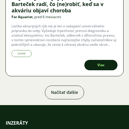
Barteček radí, čo (ne)robiť, keď sa v
akváriu objaví choroba
For Aquarist
, pred 6 mesiacmi
Liečba akvarijných rýb nie je len o nakapání univerzálneho
prípravku do vody. Vyžaduje trpezlivosť, presnú diagnostiku a
znalosť ekosystému. Ivo Barteček, odborník s dlhoročnou praxou,
v tomto sprievodcovi rozoberá najčastejšie chyby začiatočníkov aj
pokročilých a ukazuje, že cesta k zdravej akváriu vedie skrze
prevenciu a správne porozumenie biologickým procesom.
Ľahké
Viac
Načítať ďalšie
INZERÁTY