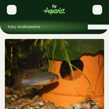
PL
Zmień język
Ryby słodkowodne
Wstecz