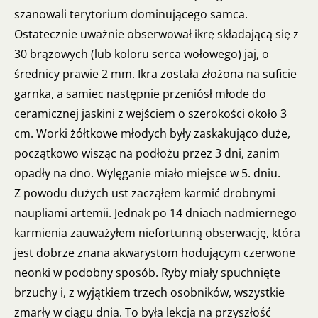
szanowali terytorium dominującego samca.
Ostatecznie uważnie obserwował ikrę składającą się z
30 brązowych (lub koloru serca wołowego) jaj, o
średnicy prawie 2 mm. Ikra została złożona na suficie
garnka, a samiec następnie przeniósł młode do
ceramicznej jaskini z wejściem o szerokości około 3
cm. Worki żółtkowe młodych były zaskakująco duże,
początkowo wisząc na podłożu przez 3 dni, zanim
opadły na dno. Wylęganie miało miejsce w 5. dniu.
Z powodu dużych ust zacząłem karmić drobnymi
naupliami artemii. Jednak po 14 dniach nadmiernego
karmienia zauważyłem niefortunną obserwację, która
jest dobrze znana akwarystom hodującym czerwone
neonki w podobny sposób. Ryby miały spuchnięte
brzuchy i, z wyjątkiem trzech osobników, wszystkie
zmarły w ciągu dnia. To była lekcja na przyszłość