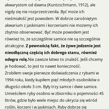
akwarystom od dawna (Kuntzschmann, 1912), ale
nigdy się nie rozprzestrzeniła. Być może ich
nieśmiałość jest powodem. W dobrze zarośniętym
akwarium z jaskiniami i korzeniami nie możemy ich
zbytnio obserwować. Być może powodem jest
również to, że szczególnie samice nie są szczególnie
atrakcyjne.
Z pewnością fakt, że żywe jedzenie jest
nieodłączną częścią ich dobrego stanu, również
odegra rolę.
Nie zawsze łatwo to znaleźć. Jeśli chcemy
je hodować, to jest to nawet konieczność.
Zrobiłem swoje pierwsze doświadczenia z rybami w
1994 roku, kiedy kupiłem pięć młodych osobników o
długości około 3 cm. Były trzy samce i dwie samice.
Umieściłem ryby osobno w zbiorniku o pojemności 45
litrów, gdzie było wiele miejsc do ukrycia się wśród
roślin, korzeni i w jaskiniach. Ryby dobrze się