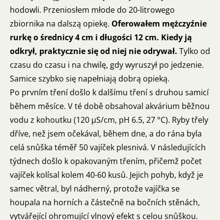
hodowli. Przeniosłem młode do 20-litrowego
zbiornika na dalszą opiekę.
Oferowałem mężczyźnie
rurkę o średnicy 4 cm i długości 12 cm. Kiedy ją
odkrył, praktycznie się od niej nie odrywał.
Tylko od
czasu do czasu i na chwilę, gdy wyruszył po jedzenie.
Samice szybko się napełniają dobrą opieką.
Po prvním tření došlo k dalšímu tření s druhou samicí
během měsíce. V té době obsahoval akvárium běžnou
vodu z kohoutku (120 µS/cm, pH 6.5, 27 °C). Ryby třely
dříve, než jsem očekával, během dne, a do rána byla
celá snůška téměř 50 vajíček plesnivá. V následujících
týdnech došlo k opakovaným třením, přičemž počet
vajíček kolísal kolem 40-60 kusů. Jejich pohyb, když je
samec větral, byl nádherný, protože vajíčka se
houpala na horních a částečně na bočních stěnách,
vytvářející ohromující vlnový efekt s celou snůškou.