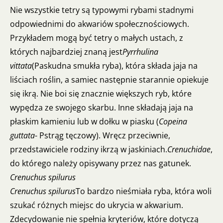
Nie wszystkie tetry są typowymi rybami stadnymi
odpowiednimi do akwariów społecznościowych.
Przykładem mogą być tetry o małych ustach, z
których najbardziej znaną jest
Pyrrhulina
vittata
(Paskudna smukła ryba), która składa jaja na
liściach roślin, a samiec następnie starannie opiekuje
się ikrą. Nie boi się znacznie większych ryb, które
wypędza ze swojego skarbu. Inne składają jaja na
płaskim kamieniu lub w dołku w piasku (
Copeina
guttata
- Pstrąg tęczowy). Wręcz przeciwnie,
przedstawiciele rodziny ikrzą w jaskiniach.
Crenuchidae
,
do którego należy opisywany przez nas gatunek.
Crenuchus spilurus
Crenuchus spilurus
To bardzo nieśmiała ryba, która woli
szukać różnych miejsc do ukrycia w akwarium.
Zdecydowanie nie spełnia kryteriów, które dotyczą