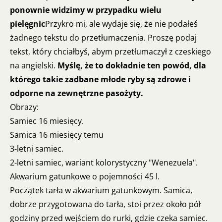
ponownie widzimy w przypadku wielu
pielęgnic
Przykro mi, ale wydaje się, że nie podałeś
żadnego tekstu do przetłumaczenia. Proszę podaj
tekst, który chciałbyś, abym przetłumaczył z czeskiego
na angielski.
Myślę, że to dokładnie ten powód, dla
którego takie zadbane młode ryby są zdrowe i
odporne na zewnętrzne pasożyty.
Obrazy:
Samiec 16 miesięcy.
Samica 16 miesięcy temu
3-letni samiec.
2-letni samiec, wariant kolorystyczny "Wenezuela".
Akwarium gatunkowe o pojemności 45 l.
Początek tarła w akwarium gatunkowym. Samica,
dobrze przygotowana do tarła, stoi przez około pół
godziny przed wejściem do rurki, gdzie czeka samiec.