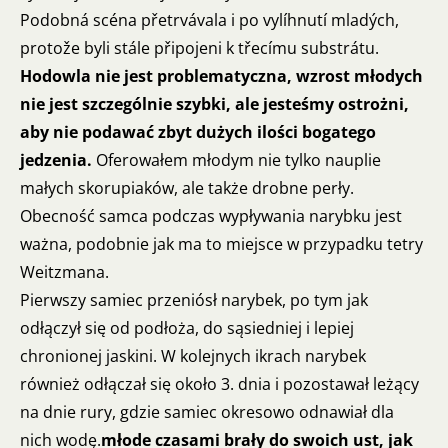
Podobná scéna přetrvávala i po vylíhnutí mladých,
protože byli stále připojeni k třecímu substrátu.
Hodowla nie jest problematyczna, wzrost młodych
nie jest szczególnie szybki, ale jesteśmy ostrożni,
aby nie podawać zbyt dużych ilości bogatego
jedzenia.
Oferowałem młodym nie tylko nauplie
małych skorupiaków, ale także drobne perły.
Obecność samca podczas wypływania narybku jest
ważna, podobnie jak ma to miejsce w przypadku tetry
Weitzmana.
Pierwszy samiec przeniósł narybek, po tym jak
odłączył się od podłoża, do sąsiedniej i lepiej
chronionej jaskini. W kolejnych ikrach narybek
również odłączał się około 3. dnia i pozostawał leżący
na dnie rury, gdzie samiec okresowo odnawiał dla
nich wodę.
młode czasami brały do swoich ust, jak