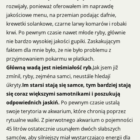
rozwijały, ponieważ oferowałem im naprawdę
jakościowe menu, na przemian podając dafnie,
krewetki solankowe, czarne larwy komarów i robaki
krwi. Po pewnym czasie nawet młode ryby, głównie
nie bardzo wysokiej jakości gupiki. Zaskakującym
faktem dla mnie było, że nie było problemu z
przyjmowaniem pokarmu w płatkach.
Główną wadą jest nieśmiałość ryb.
Jak jsem již
zmínil, ryby, zejména samci, neustále hledají
úkryty.
Im starsi stają się samce, tym bardziej stają
się coraz większymi samotnikami i poszukują
odpowiednich jaskiń.
Po pewnym czasie ustalą
swoje terytoria w akwarium, które chronią poprzez
rytualne walki. Z pierwotnego akwarium o pojemności
45 litrów ostatecznie usunąłem dwóch słabszych
samców, aby silniejszy miał wystarczająco energii dla