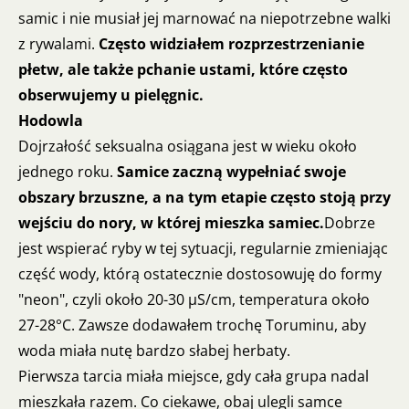
samic i nie musiał jej marnować na niepotrzebne walki
z rywalami.
Często widziałem rozprzestrzenianie
płetw, ale także pchanie ustami, które często
obserwujemy u pielęgnic.
Hodowla
Dojrzałość seksualna osiągana jest w wieku około
jednego roku.
Samice zaczną wypełniać swoje
obszary brzuszne, a na tym etapie często stoją przy
wejściu do nory, w której mieszka samiec.
Dobrze
jest wspierać ryby w tej sytuacji, regularnie zmieniając
część wody, którą ostatecznie dostosowuję do formy
"neon", czyli około 20-30 µS/cm, temperatura około
27-28°C. Zawsze dodawałem trochę Toruminu, aby
woda miała nutę bardzo słabej herbaty.
Pierwsza tarcia miała miejsce, gdy cała grupa nadal
mieszkała razem. Co ciekawe, obaj ulegli samce