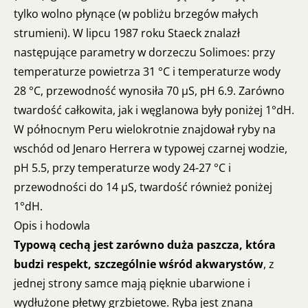
tylko wolno płynące (w pobliżu brzegów małych
strumieni). W lipcu 1987 roku Staeck znalazł
następujące parametry w dorzeczu Solimoes: przy
temperaturze powietrza 31 °C i temperaturze wody
28 °C, przewodność wynosiła 70 µS, pH 6.9. Zarówno
twardość całkowita, jak i węglanowa były poniżej 1°dH.
W północnym Peru wielokrotnie znajdował ryby na
wschód od Jenaro Herrera w typowej czarnej wodzie,
pH 5.5, przy temperaturze wody 24-27 °C i
przewodności do 14 µS, twardość również poniżej
1°dH.
Opis i hodowla
Typową cechą jest zarówno duża paszcza, która
budzi respekt, szczególnie wśród akwarystów
, z
jednej strony samce mają pięknie ubarwione i
wydłużone płetwy grzbietowe. Ryba jest znana