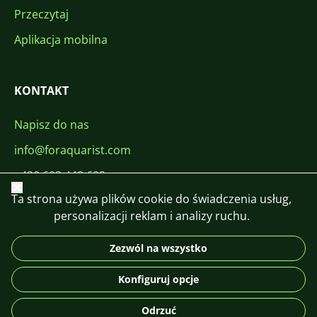
Przeczytaj
Aplikacja mobilna
KONTAKT
Napisz do nas
info@foraquarist.com
+420 603 449 602
Zamknij
Ta strona używa plików cookie do świadczenia usług,
personalizacji reklam i analizy ruchu.
Zezwól na wszystko
CS
SK
EN
PL
DE
Konfiguruj opcje
© 2026 For Aquarist
Odrzuć