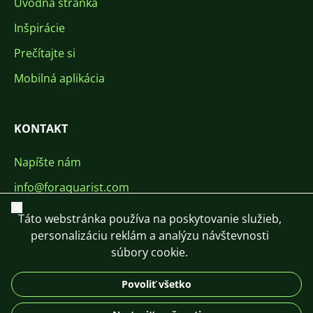
Úvodná stránka
Inšpirácie
Prečítajte si
Mobilná aplikácia
KONTAKT
Napíšte nám
info@foraquarist.com
Zavrieť
+420 603 449 602
Táto webstránka používa na poskytovanie služieb,
personalizáciu reklám a analýzu návštevnosti
súbory cookie.
Povoliť všetko
CS
SK
EN
PL
DE