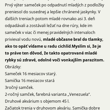
Prvý výter sameček po odpadnutí mladých z podložky
preniesol do susednej a lepšie chránené jaskynky. V
ďalších treniach potom mladé rovnako asi 3. deň
odpadávali a zostávali ležať na dne rúry, kde im
sameček v viac či menej pravidelných intervaloch
privieval vodu novú,
mladé občasne bral do tlamky,
ako to opäť vídame u radu cichlíd
.
Myslím si, že je
to práve ten dôvod, že takto opatrované mladé
rybky sú zdravé, odolné voči vonkajším parazitom.
Obrázky:
Sameček 16 mesiacov starý.
Samička 16 mesiacov stará
3ročný samček.
2-ročný samček, farebná varianta „Venezuela“.
Druhové akvárium s objemom 45 l.
Začiatok trenia v druhovom akváriu. Samička dobre