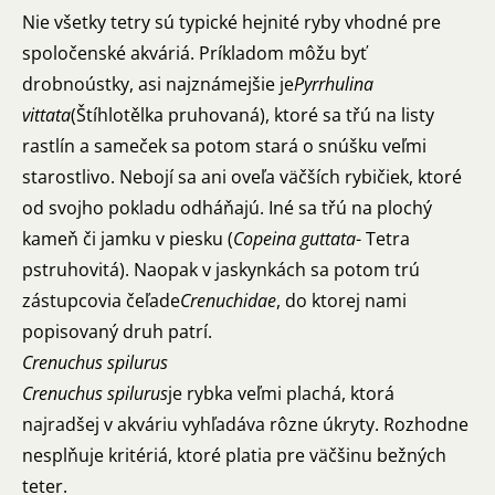
Nie všetky tetry sú typické hejnité ryby vhodné pre
spoločenské akváriá. Príkladom môžu byť
drobnoústky, asi najznámejšie je
Pyrrhulina
vittata
(Štíhlotělka pruhovaná), ktoré sa třú na listy
rastlín a sameček sa potom stará o snúšku veľmi
starostlivo. Nebojí sa ani oveľa väčších rybičiek, ktoré
od svojho pokladu odháňajú. Iné sa třú na plochý
kameň či jamku v piesku (
Copeina guttata
- Tetra
pstruhovitá). Naopak v jaskynkách sa potom trú
zástupcovia čeľade
Crenuchidae
, do ktorej nami
popisovaný druh patrí.
Crenuchus spilurus
Crenuchus spilurus
je rybka veľmi plachá, ktorá
najradšej v akváriu vyhľadáva rôzne úkryty. Rozhodne
nesplňuje kritériá, ktoré platia pre väčšinu bežných
teter.