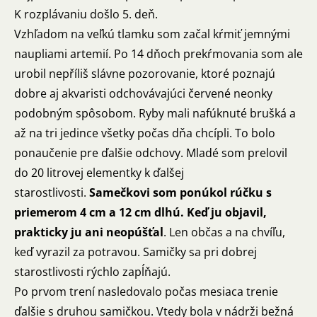
K rozplávaniu došlo 5. deň.
Vzhľadom na veľkú tlamku som začal kŕmiť jemnými
naupliami artemií. Po 14 dňoch prekŕmovania som ale
urobil nepříliš slávne pozorovanie, ktoré poznajú
dobre aj akvaristi odchovávajúci červené neonky
podobným spôsobom. Ryby mali nafúknuté brušká a
až na tri jedince všetky počas dňa chcípli. To bolo
ponaučenie pre ďalšie odchovy. Mladé som prelovil
do 20 litrovej elementky k ďalšej
starostlivosti.
Samečkovi som ponúkol rúčku s
priemerom 4 cm a 12 cm dlhú. Keď ju objavil,
prakticky ju ani neopúšťal
. Len občas a na chvíľu,
keď vyrazil za potravou. Samičky sa pri dobrej
starostlivosti rýchlo zapĺňajú.
Po prvom trení nasledovalo počas mesiaca trenie
ďalšie s druhou samičkou. Vtedy bola v nádrži bežná