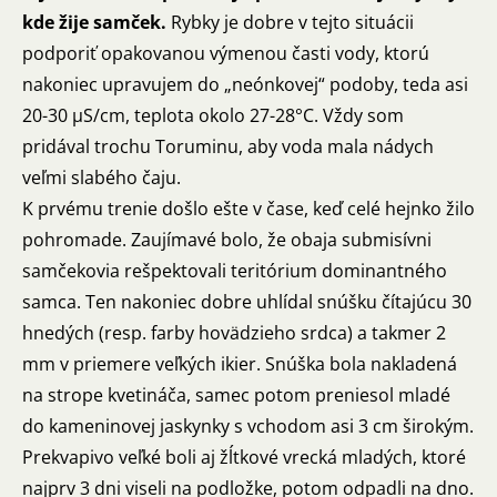
kde žije samček.
Rybky je dobre v tejto situácii
podporiť opakovanou výmenou časti vody, ktorú
nakoniec upravujem do „neónkovej“ podoby, teda asi
20-30 µS/cm, teplota okolo 27-28°C. Vždy som
pridával trochu Toruminu, aby voda mala nádych
veľmi slabého čaju.
K prvému trenie došlo ešte v čase, keď celé hejnko žilo
pohromade. Zaujímavé bolo, že obaja submisívni
samčekovia rešpektovali teritórium dominantného
samca. Ten nakoniec dobre uhlídal snúšku čítajúcu 30
hnedých (resp. farby hovädzieho srdca) a takmer 2
mm v priemere veľkých ikier. Snúška bola nakladená
na strope kvetináča, samec potom preniesol mladé
do kameninovej jaskynky s vchodom asi 3 cm širokým.
Prekvapivo veľké boli aj žĺtkové vrecká mladých, ktoré
najprv 3 dni viseli na podložke, potom odpadli na dno.