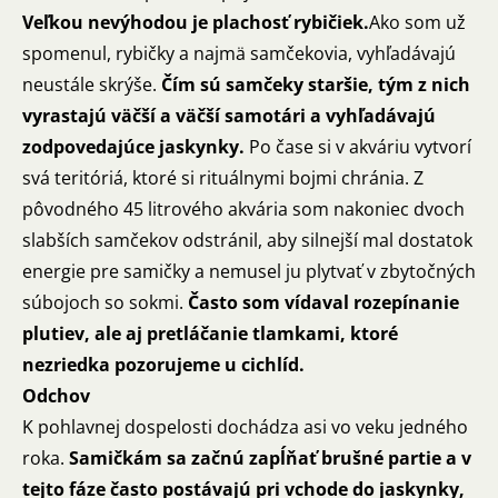
Veľkou nevýhodou je plachosť rybičiek.
Ako som už
spomenul, rybičky a najmä samčekovia, vyhľadávajú
neustále skrýše.
Čím sú samčeky staršie, tým z nich
vyrastajú väčší a väčší samotári a vyhľadávajú
zodpovedajúce jaskynky.
Po čase si v akváriu vytvorí
svá teritóriá, ktoré si rituálnymi bojmi chránia. Z
pôvodného 45 litrového akvária som nakoniec dvoch
slabších samčekov odstránil, aby silnejší mal dostatok
energie pre samičky a nemusel ju plytvať v zbytočných
súbojoch so sokmi.
Často som vídaval rozepínanie
plutiev, ale aj pretláčanie tlamkami, ktoré
nezriedka pozorujeme u cichlíd.
Odchov
K pohlavnej dospelosti dochádza asi vo veku jedného
roka.
Samičkám sa začnú zapĺňať brušné partie a v
tejto fáze často postávajú pri vchode do jaskynky,