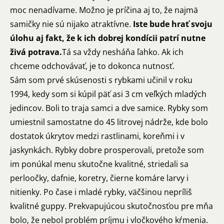
moc nenadívame. Možno je príčina aj to, že najmä
samičky nie sú nijako atraktívne.
Iste bude hrať svoju
úlohu aj fakt, že k ich dobrej kondícii patrí nutne
živá potrava.
Tá sa vždy nesháňa ľahko. Ak ich
chceme odchovávať, je to dokonca nutnosť.
Sám som prvé skúsenosti s rybkami učinil v roku
1994, kedy som si kúpil päť asi 3 cm veľkých mladých
jedincov. Boli to traja samci a dve samice. Rybky som
umiestnil samostatne do 45 litrovej nádrže, kde bolo
dostatok úkrytov medzi rastlinami, koreňmi i v
jaskynkách. Rybky dobre prosperovali, pretože som
im ponúkal menu skutočne kvalitné, striedali sa
perloočky, dafnie, koretry, čierne komáre larvy i
nitienky. Po čase i mladé rybky, väčšinou nepríliš
kvalitné guppy. Prekvapujúcou skutočnosťou pre mňa
bolo, že nebol problém príjmu i vločkového kŕmenia.