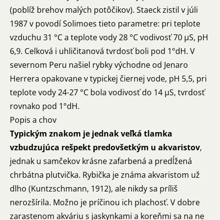
(poblíž brehov malých potôčikov). Staeck zistil v júli
1987 v povodí Solimoes tieto parametre: pri teplote
vzduchu 31 °C a teplote vody 28 °C vodivosť 70 µS, pH
6,9. Celková i uhličitanová tvrdosť boli pod 1°dH. V
severnom Peru našiel rybky východne od Jenaro
Herrera opakovane v typickej čiernej vode, pH 5,5, pri
teplote vody 24-27 °C bola vodivosť do 14 µS, tvrdosť
rovnako pod 1°dH.
Popis a chov
Typickým znakom je jednak veľká tlamka
vzbudzujúca rešpekt predovšetkým u akvaristov
,
jednak u samčekov krásne zafarbená a predĺžená
chrbátna plutvička. Rybička je známa akvaristom už
dlho (Kuntzschmann, 1912), ale nikdy sa príliš
nerozšírila. Možno je príčinou ich plachosť. V dobre
zarastenom akváriu s jaskynkami a koreňmi sa na ne