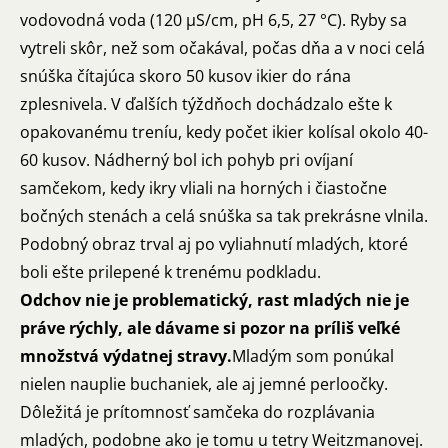
vodovodná voda (120 µS/cm, pH 6,5, 27 °C). Ryby sa
vytreli skôr, než som očakával, počas dňa a v noci celá
snúška čítajúca skoro 50 kusov ikier do rána
zplesnivela. V ďalších týždňoch dochádzalo ešte k
opakovanému treníu, kedy počet ikier kolísal okolo 40-
60 kusov. Nádherný bol ich pohyb pri ovíjaní
samčekom, kedy ikry vliali na horných i čiastočne
bočných stenách a celá snúška sa tak prekrásne vlnila.
Podobný obraz trval aj po vyliahnutí mladých, ktoré
boli ešte prilepené k trenému podkladu.
Odchov nie je problematický, rast mladých nie je
práve rýchly, ale dávame si pozor na príliš veľké
množstvá výdatnej stravy.
Mladým som ponúkal
nielen nauplie buchaniek, ale aj jemné perloočky.
Dôležitá je prítomnosť samčeka do rozplávania
mladých, podobne ako je tomu u tetry Weitzmanovej.