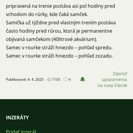
pripravená na trenie postáva asi pol hodiny pred
vchodom do rúrky, kde čaká samček.
Samička už týždne pred vlastným trením postáva
často hodiny pred rúrou, ktorá je permanentne
obývaná samčekom (40litrové akvárium).
Samec v rourke stráži hniezdo – pohľad spredu.
Samec v rourke stráži hniezdo – pohľad zozadu.
Zapnúť
upozornenia
Publikované: 9. 4. 2025
7105
4
na nový článok
INZERÁTY
Pridať inzerát