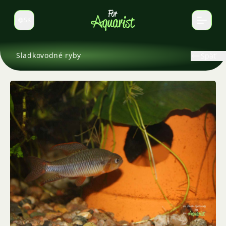
SK
Prepnúť jazyk
Sladkovodné ryby
Späť