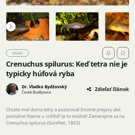
Střední
Crenuchus spilurus: Keď tetra nie je
typicky húfová ryba
Dr. Vladko Bydžovský
Zdieľať článok
České Budějovice
Chcete mať doma tetry a pozorovať životné prejavy aké
poznáme hlavne u cichlíd? Je to možné! Zamerajme sa na
Crenuchus spilurus (Günther, 1863)