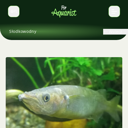
PL
Zmień język
Słodkowodny
Wstecz