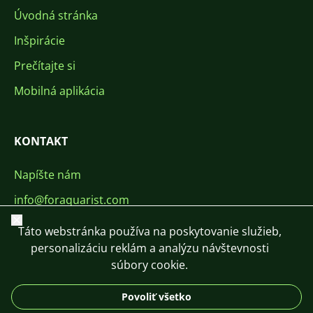
Úvodná stránka
Inšpirácie
Prečítajte si
Mobilná aplikácia
KONTAKT
Napíšte nám
info@foraquarist.com
Zavrieť
+420 603 449 602
Táto webstránka používa na poskytovanie služieb,
personalizáciu reklám a analýzu návštevnosti
súbory cookie.
Povoliť všetko