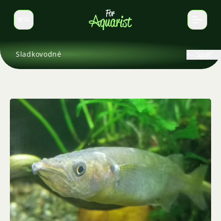
SK
Prepnúť jazyk
Sladkovodné
Späť