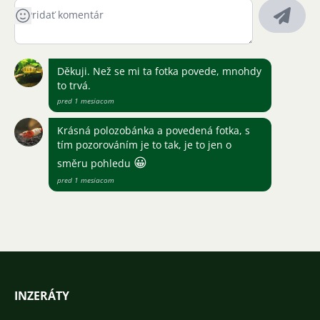
Děkuji. Než se mi ta fotka povede, mnohdy
to trvá.
pred 1 mesiacom
Krásná polozobánka a povedená fotka, s
tím pozorováním je to tak, je to jen o
😀
směru pohledu
pred 1 mesiacom
INZERÁTY