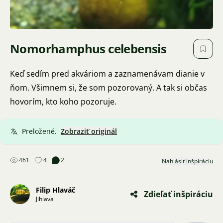
Nomorhamphus celebensis
Keď sedím pred akváriom a zaznamenávam dianie v
ňom. Všimnem si, že som pozorovaný. A tak si občas
hovorím, kto koho pozoruje.
Preložené.
Zobraziť originál
461
4
2
Nahlásiť inšpiráciu
Filip Hlaváč
Zdieľať inšpiráciu
Jihlava