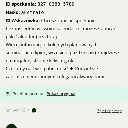
ID spotkania:
827 0388 5789
Hasło:
australe
📅
Wskazówka:
Chcesz zapisać spotkanie
bezpośrednio w swoim kalendarzu, możesz pobrać
plik iCalendar (.ics) tutaj
.
Więcej informacji o kolejnych planowanych
seminariach (lipiec, wrzesień, październik) znajdziesz
na oficjalnej stronie
killis.org.uk
.
Czekamy na Twoją obecność! 🐠 Podziel się
zaproszeniem z innymi kolegami akwarystami.
Przetłumaczono.
Pokaż oryginał
1547
7
1
Zgłoś inspirację