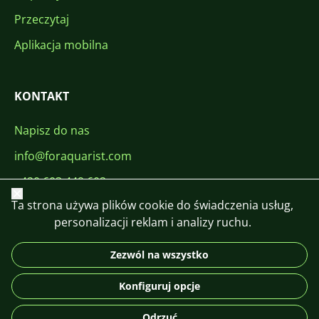
Przeczytaj
Aplikacja mobilna
KONTAKT
Napisz do nas
info@foraquarist.com
+420 603 449 602
Zamknij
Ta strona używa plików cookie do świadczenia usług,
personalizacji reklam i analizy ruchu.
Zezwól na wszystko
CS
SK
EN
PL
DE
Konfiguruj opcje
© 2026 For Aquarist
Odrzuć