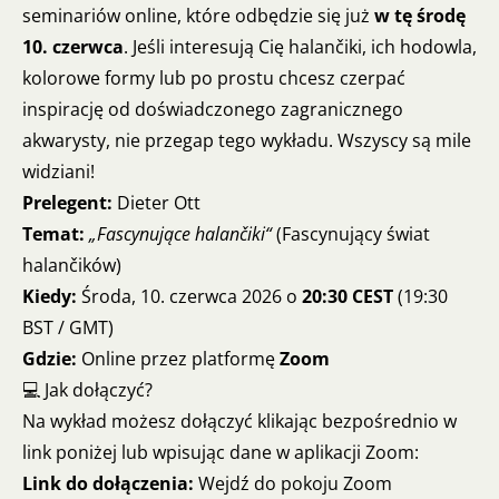
seminariów online, które odbędzie się już
w tę środę
10. czerwca
. Jeśli interesują Cię halančiki, ich hodowla,
kolorowe formy lub po prostu chcesz czerpać
inspirację od doświadczonego zagranicznego
akwarysty, nie przegap tego wykładu. Wszyscy są mile
widziani!
Prelegent:
Dieter Ott
Temat:
„Fascynujące halančiki“
(Fascynujący świat
halančików)
Kiedy:
Środa, 10. czerwca 2026 o
20:30 CEST
(19:30
BST / GMT)
Gdzie:
Online przez platformę
Zoom
💻 Jak dołączyć?
Na wykład możesz dołączyć klikając bezpośrednio w
link poniżej lub wpisując dane w aplikacji Zoom:
Link do dołączenia:
Wejdź do pokoju Zoom