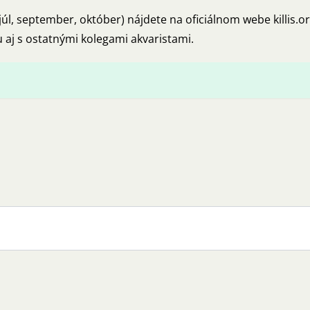
(júl, september, október) nájdete na oficiálnom webe
killis.o
 aj s ostatnými kolegami akvaristami.