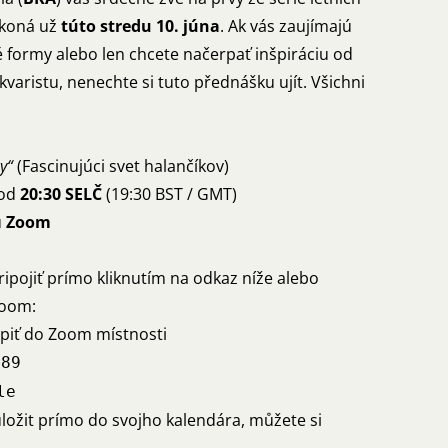
 koná už
túto stredu 10. júna
. Ak vás zaujímajú
é formy alebo len chcete načerpať inšpiráciu od
aristu, nenechte si tuto přednášku ujít. Všichni
y“
(Fascinujúci svet halančíkov)
 od
20:30 SELČ
(19:30 BST / GMT)
u
Zoom
pojiť prímo kliknutím na odkaz níže alebo
Zoom:
piť do Zoom místnosti
789
le
ložit prímo do svojho kalendára, můžete si