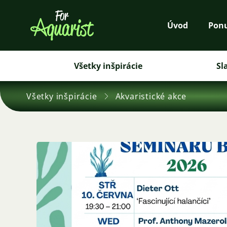
Úvod
Pon
Všetky inšpirácie
Sl
Všetky inšpirácie
Akvaristické akce