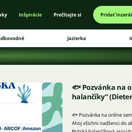
uky
Inšpirácie
Prečítajte si
Pridať inzerá
adkovodné
Jazierka
I
🐟 Pozvánka na on
halančíky“ (Dieter
🐟 Pozvánka na online semi
Ahoj všichni nadšenci do ak
Britská halančíková asociác