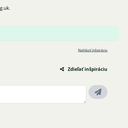
rg.uk
.
Nahlásiť inšpiráciu
Zdieľať inšpiráciu