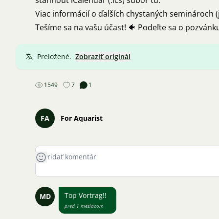
stáhnout
iCalendar (.ics) súbor tu
.
Viac informácií o ďalších chystaných seminároch 
Tešíme sa na vašu účast! 🐠 Podeľte sa o pozvánku
Preložené.
Zobraziť originál
1549
7
1
FA
For Aquarist
Top Vortrag!!
MD
pred 1 mesiacom