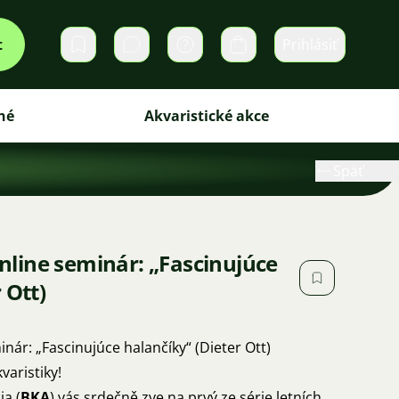
t
Prihlásiť
Súkromné správy
Košík
né
Akvaristické akce
Späť
line seminár: „Fascinujúce
 Ott)
nár: „Fascinujúce halančíky“ (Dieter Ott)
varistiky!
ia (
BKA
) vás srdečně zve na prvý ze série letních