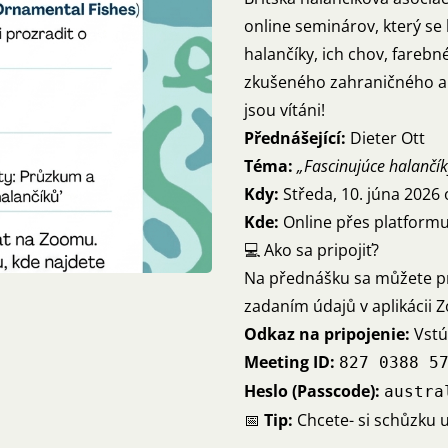
online seminárov, který se
halančíky, ich chov, farebn
zkušeného zahraničného akv
jsou vítáni!
Přednášející:
Dieter Ott
Téma:
„Fascinujúce halančík
Kdy:
Středa, 10. júna 2026
Kde:
Online přes platform
💻 Ako sa pripojiť?
Na přednášku sa můžete pri
zadaním údajů v aplikácii 
Odkaz na pripojenie:
Vstú
Meeting ID:
827 0388 5
Heslo (Passcode):
austra
📅
Tip:
Chcete- si schůzku u