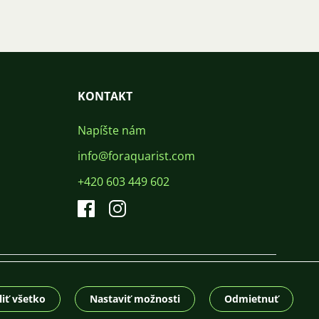
KONTAKT
Napíšte nám
info@foraquarist.com
+420 603 449 602
CS
SK
EN
PL
DE
© 2026 For Aquarist
iť všetko
Nastaviť možnosti
Odmietnuť