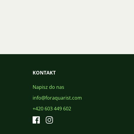
KONTAKT
Napisz do nas
info@foraquarist.com
+420 603 449 602