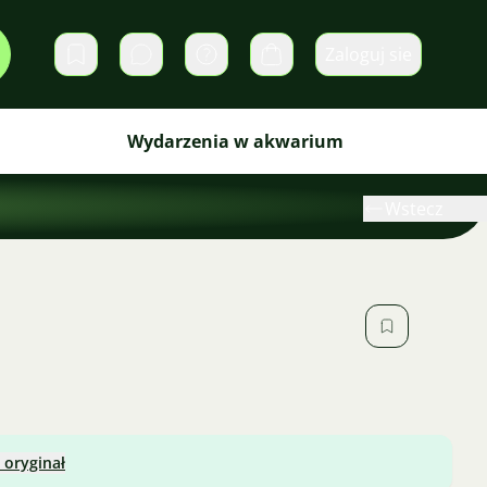
Zaloguj sie
Prywatne wiadomości
Koszyk
Wydarzenia w akwarium
Wstecz
 oryginał