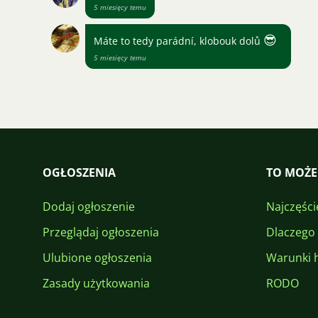
5 miesięcy temu
😎
Máte to tedy parádní, klobouk dolů
5 miesięcy temu
OGŁOSZENIA
TO MOŻE
Dodaj ogłoszenie
Najczęści
Przeglądaj ogłoszenia
Dlaczego
Ulubione ogłoszenia
Warunki 
Zasady użytkowania
RODO