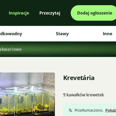
Inspiracje
Przeczytaj
Dodaj ogłoszenie
odkowodny
Stawy
Inne
akwariowe
Krevetária
9 kawałków krewetek
Przetłumaczono.
Pokaż