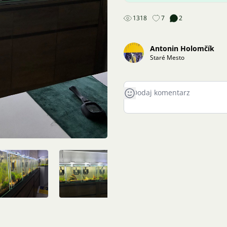
1318
7
2
Antonin Holomčík
Staré Mesto