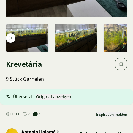
Krevetária
9 Stück Garnelen
Übersetzt.
Original anzeigen
1311
7
2
Inspiration melden
Antonin Holomčík