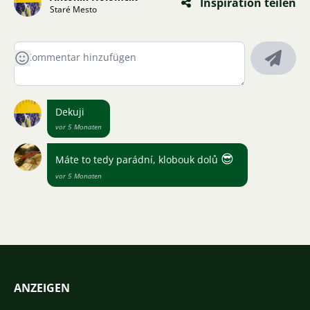
Inspiration teilen
Staré Mesto
Dekuji
vor 5 Monaten
😎
Máte to tedy parádní, klobouk dolů
vor 5 Monaten
ANZEIGEN