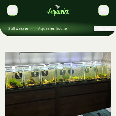
DE
Sprache wechseln
Süßwasser
Aquarienfische
Zurück