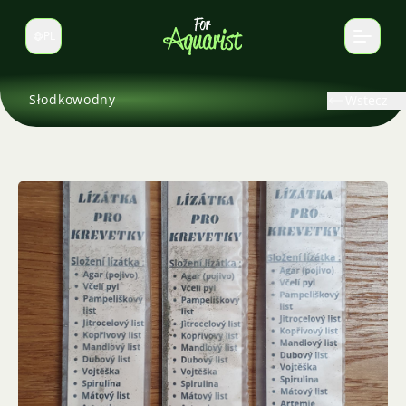
PL
Zmień język
Słodkowodny
Wstecz