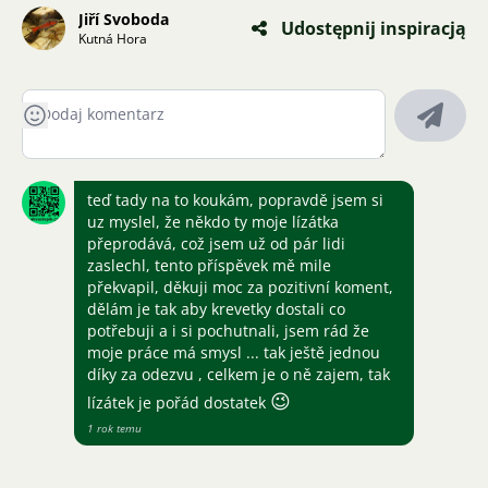
Jiří Svoboda
Udostępnij inspiracją
Kutná Hora
teď tady na to koukám, popravdě jsem si
uz myslel, že někdo ty moje lízátka
přeprodává, což jsem už od pár lidi
zaslechl, tento příspěvek mě mile
překvapil, děkuji moc za pozitivní koment,
dělám je tak aby krevetky dostali co
potřebuji a i si pochutnali, jsem rád že
moje práce má smysl ... tak ještě jednou
díky za odezvu , celkem je o ně zajem, tak
😉
lízátek je pořád dostatek
1 rok temu