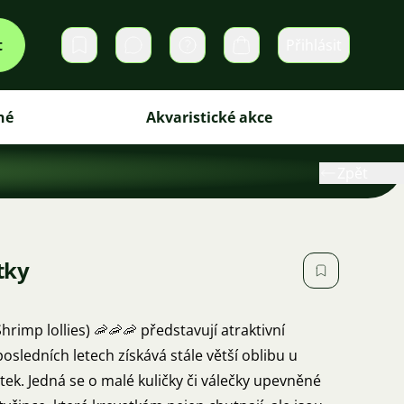
t
Přihlásit
Soukromé zprávy
Košík
iné
Akvaristické akce
Zpět
tky
Shrimp lollies) 🦐🦐🦐 představují atraktivní
osledních letech získává stále větší oblibu u
tek. Jedná se o malé kuličky či válečky upevněné