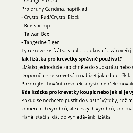
- Orange Sakura
Pro druhy Caridina, například:
- Crystal Red/Crystal Black
- Bee Shrimp
- Taiwan Bee
- Tangerine Tiger
Tyto krevetky lízátka s oblibou okusují a zároveň j
Jak lízátka pro krevetky správně používat?
Lízátko jednoduše zapíchněte do substrátu nebo 
Doporučuje se krevetkám nabízet jako doplněk k
Pozorujte chování krevetek, abyste nepřekrmovali
Kde lízátka pro krevetky koupit nebo jak si je v
Pokud se nechcete pustit do vlastní výroby, což 
komerčních výrobců, ale českých výrobců, kde máte
Hané, stačí si dát do vyhledávání: lízátka