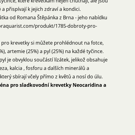
yčince, které krevetkám nejen chutnají, ale jsou
přispívají k jejich zdraví a kondici.
ízátka od Romana Štěpánka z Brna - jeho nabídku
oraquarist.com/produkt/1785-dobroty-pro-
k pro krevetky si můžete prohlédnout na fotce,
%), artemie (25%) a pyl (25%) na každé tyčince.
yl je obvyklou součástí lízátek, jelikož obsahuje
eza, kalcia , fosforu a dalších minerálů a
který sbírají včely přímo z květů a nosí do úlu.
éna pro sladkovodní krevetky Neocaridina a