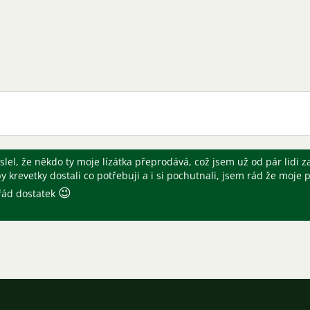
el, že někdo ty moje lízátka přeprodává, což jsem už od pár lidi z
 krevetky dostali co potřebuji a i si pochutnali, jsem rád že moje p
😉
ořád dostatek