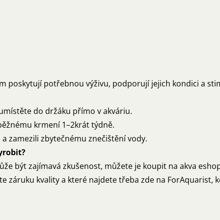
im poskytují potřebnou výživu, podporují jejich kondici a sti
umístěte do držáku přímo v akváriu.
 běžnému krmení 1–2krát týdně.
 a zamezili zbytečnému znečištění vody.
yrobit?
může být zajímavá zkušenost, můžete je koupit na akva esh
 záruku kvality a které najdete třeba zde na ForAquarist, 