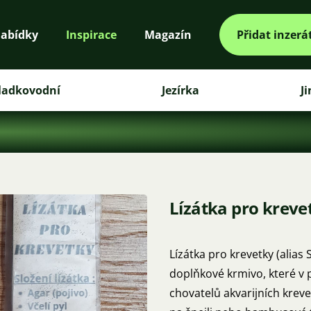
abídky
Inspirace
Magazín
Přidat inzerá
ladkovodní
Jezírka
J
Lízátka pro kreve
Lízátka pro krevetky (alias 
doplňkové krmivo, které v p
chovatelů akvarijních kreve