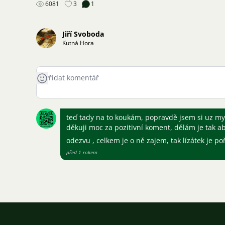
6081
3
1
Jiří Svoboda
Kutná Hora
teď tady na to koukám, popravdě jsem si uz mysl
děkuji moc za pozitivní koment, dělám je tak aby
odezvu , celkem je o ně zajem, tak lízátek je p
před 1 rokem