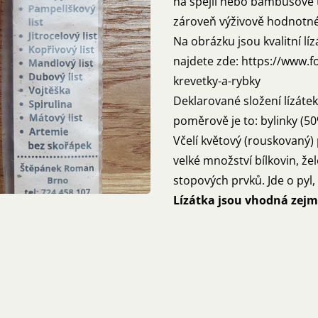
na špejli nebo bambusové t
zároveň výživově hodnotné a 
Na obrázku jsou kvalitní l
najdete zde:
https://www.f
krevetky-a-rybky
Deklarované složení lízáte
poměrově je to: bylinky (50
Včelí květový (rouskovaný) p
velké množství bílkovin, žel
stopových prvků. Jde o pyl, 
Lízátka jsou vhodná zejm