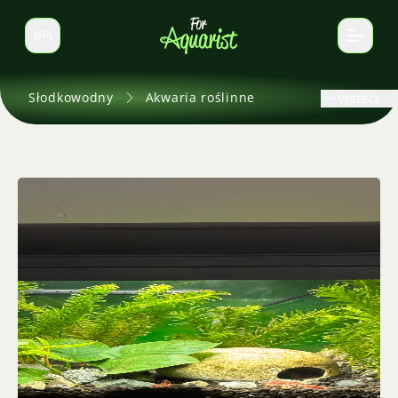
PL
Zmień język
Słodkowodny
Akwaria roślinne
Wstecz