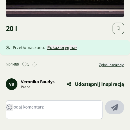
20 l
Przetłumaczono.
Pokaż oryginał
1489
5
Zgłoś inspirację
Veronika Baudys
Udostępnij inspiracją
VB
Praha