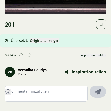
20 l
Übersetzt.
Original anzeigen
1487
5
Inspiration melden
Veronika Baudys
Inspiration teilen
VB
Praha