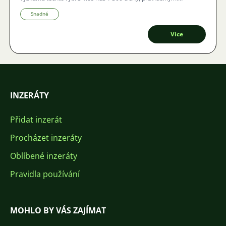
publikacemi a regionálními setkáními DCG podporuje výměnu
znalostí a ochranu ohrožených druhů, mimo jiné prostřednictvím
Snadné
cíleného odchovu a podpory vědeckých projektů.
Více
INZERÁTY
Přidat inzerát
Procházet inzeráty
Oblíbené inzeráty
Pravidla používání
MOHLO BY VÁS ZAJÍMAT