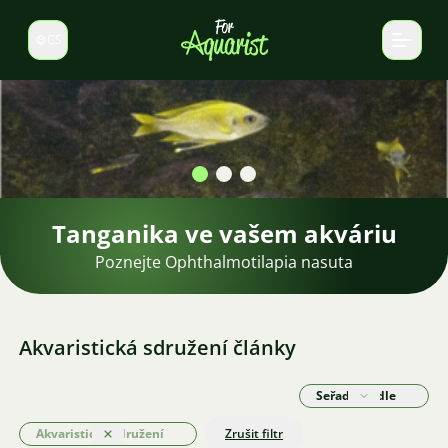
CS
Select language
Tanganika ve vašem akváriu
Poznejte Ophthalmotilapia nasuta
Akvaristická sdružení články
Seřadit podle
Akvaristická sdružení
Zrušit filtr
Odstranit