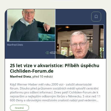
Obrázek
4321
8
25 let vize v akvaristice: Příběh úspěchu
Cichliden-Forum.de
Manfred Dietz
, před 10 měsíci
Když Werner Hieber měl roku 2000 vizi - založil akvaristické
fórum. Dlouho před průlomem sociálních médií vytvořil centrální
platformu pro sdílení informací. Dnes patří Cichliden-Forum.de k
nejstarším a nejlepším odborným fórům v Německu. S více než 11
600 členy a obrovským množstvím znalostí nabízí pod vedením
Manfreda Dietze kvalitní poradenství. Fórum klade důraz na
ochranu zvířat a poskytuje odborné informace bez kompromisů. Je
Snadné