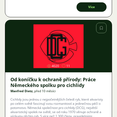
to nepostradatelná platforma, která již 25 let zprostředkovává
znalosti, podporuje akvaristiku a pomohla nespočtu živočichů.
Více
Obrázek
4020
11
Od koníčku k ochraně přírody: Práce
Německého spolku pro cichlidy
Manfred Dietz
, před 10 měsíci
Cichlidy jsou jednou z nejpočetnějších čeledí ryb, které akvaristy
po celém světě fascinují svou rozmanitostí a jedinečnou péčí o
potomstvo. Německá společnost pro cichlidy (DCG), největší
akvaristický spolek na světě, se od roku 1970 věnuje ochraně a
výzkumu těchto ryb. S více než 1 300 členy, pravidelnými