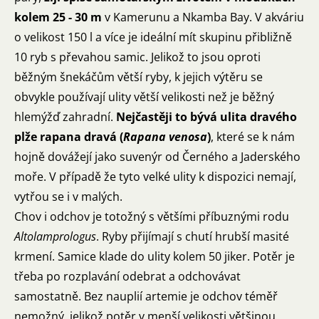
kolem 25 - 30 m
v Kamerunu a Nkamba Bay. V akváriu
o velikost 150 l a více je ideální mít skupinu přibližně
10 ryb s převahou samic. Jelikož to jsou oproti
běžným šnekáčům větší ryby, k jejich výtěru se
obvykle používají ulity větší velikosti než je běžný
hlemýžď zahradní.
Nejčastěji to bývá ulita dravého
plže rapana dravá (
Rapana venosa
)
, které se k nám
hojně dovážejí jako suvenýr od Černého a Jaderského
moře. V případě že tyto velké ulity k dispozici nemají,
vytřou se i v malých.
Chov i odchov je totožný s většími příbuznými rodu
Altolamprologus
. Ryby přijímají s chutí hrubší masité
krmení. Samice klade do ulity kolem 50 jiker. Potěr je
třeba po rozplavání odebrat a odchovávat
samostatně. Bez nauplií artemie je odchov téměř
nemožný, jelikož potěr v menší velikosti většinou