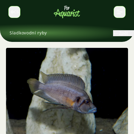
CS
Select language
Sladkovodní ryby
Zpět