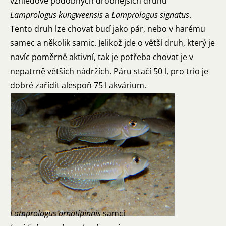
vzhledově podobných drobnějších druhů
Lamprologus kungweensis
a
Lamprologus signatus
.
Tento druh lze chovat buď jako pár, nebo v harému
samec a několik samic. Jelikož jde o větší druh, který je
navíc poměrně aktivní, tak je potřeba chovat je v
nepatrně větších nádržích. Páru stačí 50 l, pro trio je
dobré zařídit alespoň 75 l akvárium.
Lamprologus ornatipinnis
samci