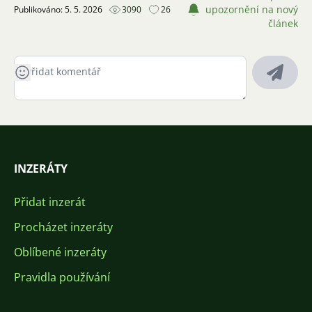
upozornění na nový
Publikováno: 5. 5. 2026
3090
26
článek
INZERÁTY
Přidat inzerát
Procházet inzeráty
Oblíbené inzeráty
Pravidla používání