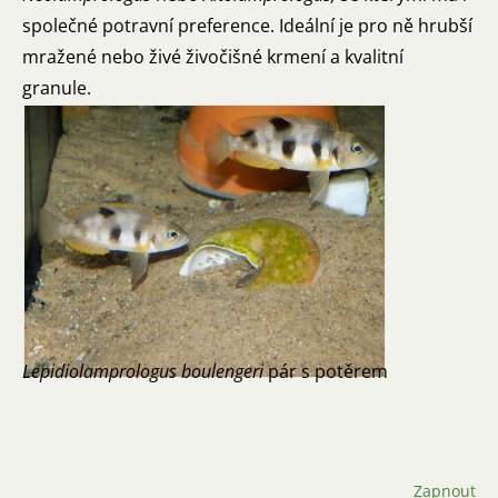
společné potravní preference. Ideální je pro ně hrubší
mražené nebo živé živočišné krmení a kvalitní
granule.
Lepidiolamprologus boulengeri
pár s potěrem
Zapnout