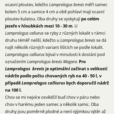
ocasní ploutev, kdežto
Lamprologus brevis
měří samec
kolem 5 cm a samice 4 cm a obě pohlaví mají ocasní
ploutev kulatou. Oba druhy se vyskytují
po celém
jezeře v hloubkách mezi 10 - 30 m
. U
Lamprologus caliurus
se ryby z různých lokalit v rámci
druhu téměř neliší, kdežto u
Lamprologus brevis
se dá
najít několik různých variant lišících se podle lokalit.
Lamprologus calliurus
býval v minulosti k dostání pod
označením
Lamprologus brevis Magara
.
Pro
Lamprologus
brevis
je optimální začínat s velikostí
nádrže podle počtu chovaných ryb na 40 - 50 l, v
případě
Lamprologus calliurus
bych doporučil nádrž
na 100 l.
Chov se mi nejvíce osvědčil buď chov v páru nebo
chov v harému jeden samec a několik samic. Oba
druhy jsou poměrně plodné a není výjimkou výtěr až