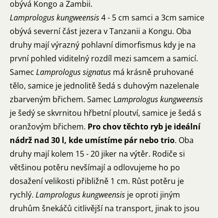
obývá Kongo a Zambii.
Lamprologus kungweensis
4 - 5 cm samci a 3cm samice
obývá severní část jezera v Tanzanii a Kongu. Oba
druhy mají výrazný pohlavní dimorfismus kdy je na
první pohled viditelný rozdíl mezi samcem a samicí.
Samec
Lamprologus signatus
má krásně pruhované
tělo, samice je jednolitě šedá s duhovým nazelenale
zbarveným břichem. Samec L
amprologus kungweensis
je šedý se skvrnitou hřbetní ploutví, samice je šedá s
oranžovým břichem.
Pro chov těchto ryb je ideální
nádrž nad 30 l, kde umístíme pár nebo trio
. Oba
druhy mají kolem 15 - 20 jiker na výtěr. Rodiče si
většinou potěru nevšímají a odlovujeme ho po
dosažení velikosti přibližně 1 cm. Růst potěru je
rychlý.
Lamprologus kungweensis
je oproti jiným
druhům šnekáčů citlivější na transport, jinak to jsou