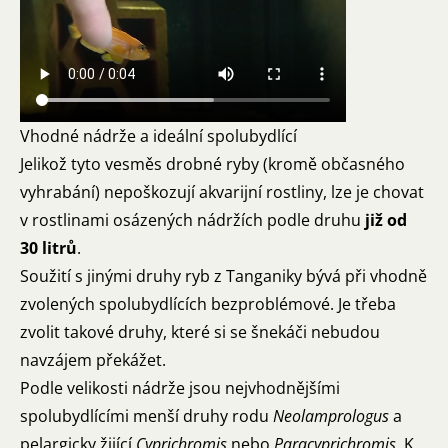
Vhodné nádrže a ideální spolubydlící
Jelikož tyto vesměs drobné ryby (kromě občasného
vyhrabání) nepoškozují akvarijní rostliny, lze je chovat
v rostlinami osázených nádržích podle druhu
již od
30 litrů
.
Soužití s jinými druhy ryb z Tanganiky bývá při vhodně
zvolených spolubydlících bezproblémové. Je třeba
zvolit takové druhy, které si se šnekáči nebudou
navzájem překážet.
Podle velikosti nádrže jsou nejvhodnějšími
spolubydlícími menší druhy rodu
Neolamprologus
a
pelargicky žijící
Cyprichromis
nebo
Paracyprichromis
. K