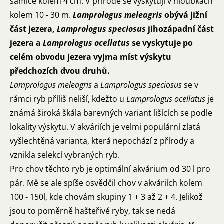
samice kolem 4 cm. V přírodě se vyskytují v hloubkách
kolem 10 - 30 m.
Lamprologus meleagris
obývá jižní
část jezera,
Lamprologus speciosus
jihozápadní část
jezera a
Lamprologus ocellatus
se vyskytuje po
celém obvodu jezera vyjma míst výskytu
předchozích dvou druhů.
Lamprologus meleagris
a
Lamprologus speciosus
se v
rámci ryb příliš neliší, kdežto u
Lamprologus
ocellatus
je
známá široká škála barevných variant lišících se podle
lokality výskytu. V akváriích je velmi populární zlatá
vyšlechtěná varianta, která nepochází z přírody a
vznikla selekcí vybraných ryb.
Pro chov těchto ryb je optimální akvárium od 30 l pro
pár. Mě se ale spíše osvědčil chov v akváriích kolem
100 - 150l, kde chovám skupiny 1 + 3 až 2 + 4. Jelikož
jsou to poměrně hašteřivé ryby, tak se nedá