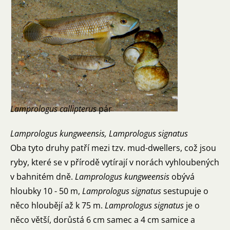
Lamprologus callipterus
pár
Lamprologus kungweensis, Lamprologus signatus
Oba tyto druhy patří mezi tzv. mud-dwellers, což jsou
ryby, které se v přírodě vytírají v norách vyhloubených
v bahnitém dně.
Lamprologus kungweensis
obývá
hloubky 10 - 50 m,
Lamprologus signatus
sestupuje o
něco hloubějí až k 75 m.
Lamprologus
signatus
je o
něco větší, dorůstá 6 cm samec a 4 cm samice a