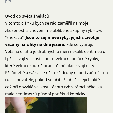
plžů.
Úvod do světa šnekáčů
V tomto článku bych se rád zaměřil na moje
zkušenosti s chovem mé oblíbené skupiny ryb - tzv.
"šnekáčů".
Jsou to zajímavé ryby, jejichž život je
vázaný na ulity na dně jezera,
kde se vytírají.
Většina druhů je drobných a měří několik centimetrů.
I přes svojí velikost jsou to velmi nebojácné rybky,
které velmi urputně brání těsné okolí svojí ulity.
Při údržbě akvária se některé druhy nebojí zaútočit na
ruce chovatele, pokud se přiblíží příliš k jejich ulitě,
což při obvyklé velikosti těchto ryb v rámci několika
málo centimetrů působí poněkud komicky.