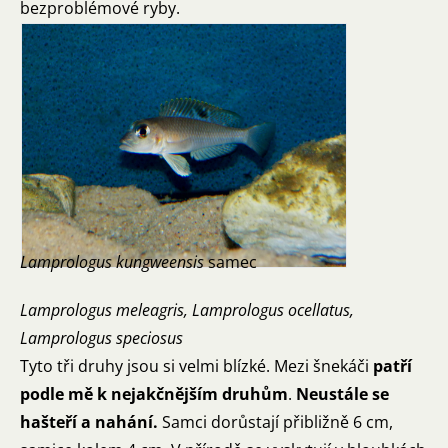
bezproblémové ryby.
Lamprologus kungweensis
samec
Lamprologus meleagris, Lamprologus ocellatus,
Lamprologus speciosus
Tyto tři druhy jsou si velmi blízké. Mezi šnekáči
patří
podle mě k nejakčnějším druhům
.
Neustále se
hašteří a nahání.
Samci dorůstají přibližně 6 cm,