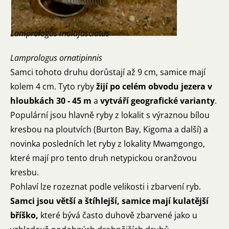
Lamprologus multifasciatus
Lamprologus ornatipinnis
Samci tohoto druhu dorůstají až 9 cm, samice mají
kolem 4 cm. Tyto ryby
žijí po celém obvodu jezera v
hloubkách 30 - 45 m
a
vytváří geografické varianty
.
Populární jsou hlavně ryby z lokalit s výraznou bílou
kresbou na ploutvích (Burton Bay, Kigoma a další) a
novinka posledních let ryby z lokality Mwamgongo,
které mají pro tento druh netypickou oranžovou
kresbu.
Pohlaví lze rozeznat podle velikosti i zbarvení ryb.
Samci jsou větší a štíhlejší, samice mají kulatější
bříško,
které bývá často duhově zbarvené jako u