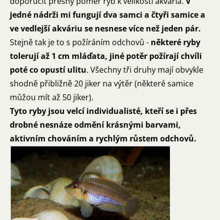
doporučit přesný poměr ryb k velikosti akvária.
V
jedné nádrži mi fungují dva samci a čtyři samice a
ve vedlejší akváriu se nesnese více než jeden pár.
Stejně tak je to s požíráním odchovů -
některé ryby
tolerují až 1 cm mláďata, jiné potěr požírají chvíli
poté co opustí ulitu
. Všechny tři druhy mají obvykle
shodně přibližně 20 jiker na výtěr (některé samice
můžou mít až 50 jiker).
Tyto ryby jsou velcí individualisté, kteří se i přes
drobné nesnáze odmění krásnými barvami,
aktivním chováním a rychlým růstem odchovů.