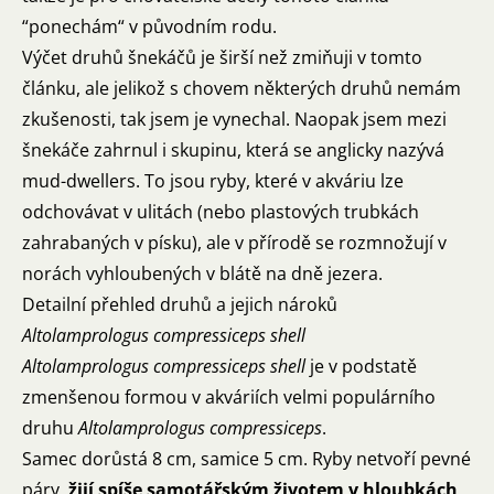
“ponechám“ v původním rodu.
Výčet druhů šnekáčů je širší než zmiňuji v tomto
článku, ale jelikož s chovem některých druhů nemám
zkušenosti, tak jsem je vynechal. Naopak jsem mezi
šnekáče zahrnul i skupinu, která se anglicky nazývá
mud-dwellers. To jsou ryby, které v akváriu lze
odchovávat v ulitách (nebo plastových trubkách
zahrabaných v písku), ale v přírodě se rozmnožují v
norách vyhloubených v blátě na dně jezera.
Detailní přehled druhů a jejich nároků
Altolamprologus compressiceps shell
Altolamprologus compressiceps shell
je v podstatě
zmenšenou formou v akváriích velmi populárního
druhu
Altolamprologus compressiceps
.
Samec dorůstá 8 cm, samice 5 cm. Ryby netvoří pevné
páry,
žijí spíše samotářským životem v hloubkách