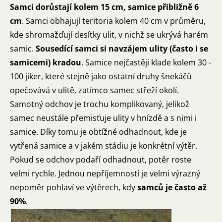
Samci dorůstají kolem 15 cm, samice přibližně 6
cm
. Samci obhajují teritoria kolem 40 cm v průměru,
kde shromažďují desítky ulit, v nichž se ukrývá harém
samic.
Sousedící samci si navzájem ulity (často i se
samicemi) kradou
. Samice nejčastěji klade kolem 30 -
100 jiker, které stejně jako ostatní druhy šnekáčů
opečovává v ulitě, zatímco samec střeží okolí.
Samotný odchov je trochu komplikovaný, jelikož
samec neustále přemisťuje ulity v hnízdě a s nimi i
samice. Díky tomu je obtížné odhadnout, kde je
vytřená samice a v jakém stádiu je konkrétní výtěr.
Pokud se odchov podaří odhadnout, potěr roste
velmi rychle. Jednou nepříjemností je velmi výrazný
nepoměr pohlaví ve výtěrech, kdy
samců je často až
90%
.