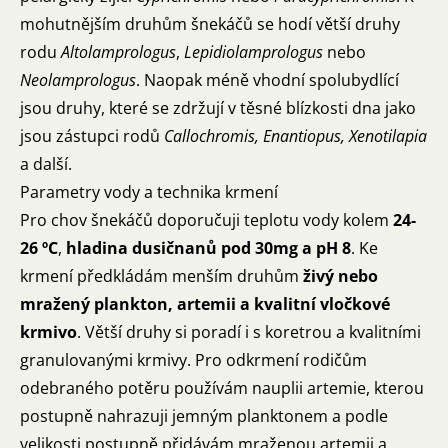
mohutnějším druhům šnekáčů se hodí větší druhy
rodu
Altolamprologus
,
Lepidiolamprologus
nebo
Neolamprologus
. Naopak méně vhodní spolubydlící
jsou druhy, které se zdržují v těsné blízkosti dna jako
jsou zástupci rodů
Callochromis, Enantiopus, Xenotilapia
a další.
Parametry vody a technika krmení
Pro chov šnekáčů doporučuji teplotu vody kolem
24-
26 ºC
,
hladina dusičnanů pod 30mg a pH 8
. Ke
krmení předkládám menším druhům
živý nebo
mražený plankton, artemii a kvalitní vločkové
krmivo
. Větší druhy si poradí i s koretrou a kvalitními
granulovanými krmivy. Pro odkrmení rodičům
odebraného potěru používám nauplii artemie, kterou
postupně nahrazuji jemným planktonem a podle
velikosti postupně přidávám mraženou artemii a