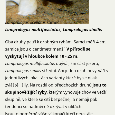
Lamprologus ocellatus
samec
Lamprologus multifasciatus, Lamprologus similis
Oba druhy patří k drobným rybám. Samci měří 4 cm,
samice jsou o centimetr menší.
V přírodě se
vyskytují v hloubce kolem 10 - 25 m
.
Lamprologus multifacsiatus
obývá jižní část jezera,
Lamprologus similis
střední. Ani jeden druh nevytváří v
jednotlivých lokalitách varianty které by se nijak
zvláště lišily. Na rozdíl od předchozích druhů j
sou to
skupinově žijící ryby
, kterým vyhovuje chov ve větší
skupině, ve které se cítí bezpečněji a nemají pak
tendenci se nadměrně ukrývat v ulitách.
Jsou to poměrně vášniví kopáči kteří neustále