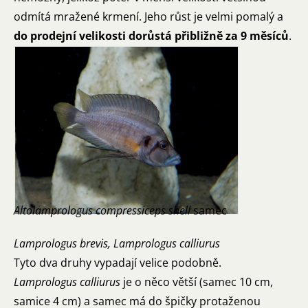
odmítá mražené krmení. Jeho růst je velmi pomalý a
do prodejní velikosti dorůstá přibližně za 9 měsíců
.
Altolamprologus compressiceps shell
samec
Lamprologus brevis, Lamprologus calliurus
Tyto dva druhy vypadají velice podobně.
Lamprologus calliurus
je o něco větší (samec 10 cm,
samice 4 cm) a samec má do špičky protaženou