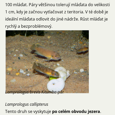
100 mláďat. Páry většinou tolerují mláďata do velikosti
1 cm, kdy je začnou vytlačovat z teritoria. V té době je
ideální mláďata odlovit do jiné nádrže. Růst mláďat je
rychlý a bezproblémový.
Lamprologus brevis Kitumba
pár
Lamprologus callipterus
Tento druh se vyskytuje
po celém obvodu jezera
.