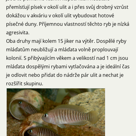
přemísťují písek v okolí ulit a i přes svůj drobný vzrůst
dokážou v akváriu v okolí ulit vybudovat hotové
písečné duny. Příjemnou vlastností těchto ryb je nízká
agresivita.
Oba druhy mají kolem 15 jiker na výtěr. Dospělé ryby
mláďatům neubližují a mláďata volně proplouvají
kolonií. S přibývajícím věkem a velikostí nad 1 cm jsou
mláďata dospělými rybami vytlačována a je ideální čas
je odlovit nebo přidat do nádrže pár ulit a nechat je
rozšířit skupinu.