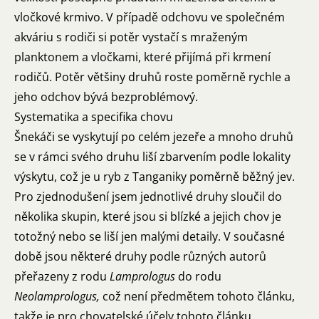
vločkové krmivo. V případě odchovu ve společném
akváriu s rodiči si potěr vystačí s mraženým
planktonem a vločkami, které přijímá při krmení
rodičů. Potěr většiny druhů roste poměrně rychle a
jeho odchov bývá bezproblémový.
Systematika a specifika chovu
Šnekáči se vyskytují po celém jezeře a mnoho druhů
se v rámci svého druhu liší zbarvením podle lokality
výskytu, což je u ryb z Tanganiky poměrně běžný jev.
Pro zjednodušení jsem jednotlivé druhy sloučil do
několika skupin, které jsou si blízké a jejich chov je
totožný nebo se liší jen malými detaily. V současné
době jsou některé druhy podle různých autorů
přeřazeny z rodu
Lamprologus
do rodu
Neolamprologus,
což není předmětem tohoto článku,
takže je pro chovatelské účely tohoto článku