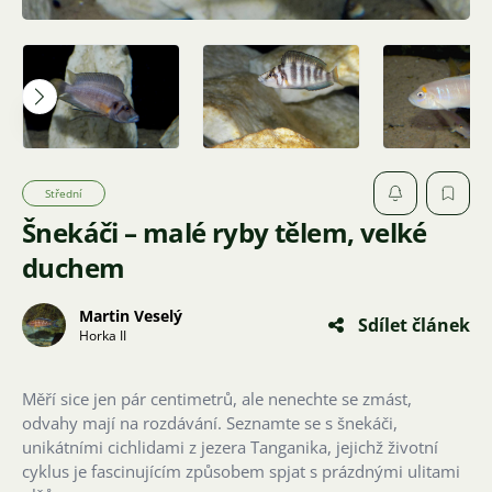
Střední
Šnekáči – malé ryby tělem, velké
duchem
Martin Veselý
Sdílet článek
Horka II
Měří sice jen pár centimetrů, ale nenechte se zmást,
odvahy mají na rozdávání. Seznamte se s šnekáči,
unikátními cichlidami z jezera Tanganika, jejichž životní
cyklus je fascinujícím způsobem spjat s prázdnými ulitami