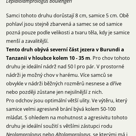
Lepidiolamprologus boulengeri
Samci tohoto druhu dorůstají 8 cm, samice 5 cm. Obě
pohlaví jsou stejně zbarvená a samec se od samice
pozná pouze podle velikosti a tvaru těla, kdy je samice
menší a zavalitější.
Tento druh obývá severní část jezera v Burundi a
Tanzanii v hloubce kolem 10 - 35 m
. Pro chov tohoto
druhu je ideální nádrž nad 50 l pro pár. V prostorné
nádrži je možný chov v harému. Více samců se
obvykle v nádrži běžných rozměrů nesnese a dříve
nebo později zůstane jen nejsilnější z nich.
Pro odchov jsou optimální větší ulity. Ve výtěru, který
samice velmi agresivně brání bývá kolem 50-100
mláďat. S ohledem na mohutnost a agresivitu tohoto
druhu je ideální soužití s většími zástupci rodu
Neolamprologus
nebo
Altolamprologus,
se kterými má i