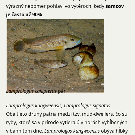
výrazný nepomer pohlaví vo výtěroch, kedy
samcov
je často až 90%
.
Lamprologus callipterus
pár
Lamprologus kungweensis, Lamprologus signatus
Oba tieto druhy patria medzi tzv. mud-dwellers, čo sú
ryby, ktoré sa v prírode vytierajú v norách vyhĺbených
v bahnitom dne.
Lamprologus kungweensis
obýva hĺbky