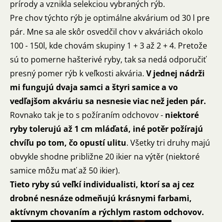
prírody a vznikla selekciou vybraných rýb.
Pre chov týchto rýb je optimálne akvárium od 30 l pre
pár. Mne sa ale skôr osvedčil chov v akváriách okolo
100 - 150l, kde chovám skupiny 1 + 3 až 2 + 4. Pretože
sú to pomerne hašterivé ryby, tak sa nedá odporučiť
presný pomer rýb k veľkosti akvária.
V jednej nádrži
mi fungujú dvaja samci a štyri samice a vo
vedľajšom akváriu sa nesnesie viac než jeden pár.
Rovnako tak je to s požíraním odchovov -
niektoré
ryby tolerujú až 1 cm mláďatá, iné potěr požírajú
chvíľu po tom, čo opustí ulitu
. Všetky tri druhy majú
obvykle shodne približne 20 ikier na výtěr (niektoré
samice môžu mať až 50 ikier).
Tieto ryby sú veľkí individualisti, ktorí sa aj cez
drobné nesnáze odmeňujú krásnymi farbami,
aktívnym chovaním a rýchlym rastom odchovov.