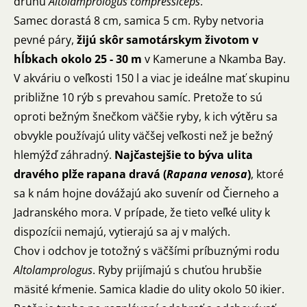
druhu
Altolamprologus compressiceps
.
Samec dorastá 8 cm, samica 5 cm. Ryby netvoria
pevné páry,
žijú skôr samotárskym životom v
hĺbkach okolo 25 - 30 m
v Kamerune a Nkamba Bay.
V akváriu o veľkosti 150 l a viac je ideálne mať skupinu
približne 10 rýb s prevahou samíc. Pretože to sú
oproti bežným šnečkom väčšie ryby, k ich výtěru sa
obvykle používajú ulity väčšej veľkosti než je bežný
hlemýžď záhradný.
Najčastejšie to býva ulita
dravého plže rapana dravá (
Rapana venosa
)
, ktoré
sa k nám hojne dovážajú ako suvenír od Čierneho a
Jadranského mora. V prípade, že tieto veľké ulity k
dispozícii nemajú, vytierajú sa aj v malých.
Chov i odchov je totožný s väčšími príbuznými rodu
Altolamprologus
. Ryby prijímajú s chuťou hrubšie
mäsité kŕmenie. Samica kladie do ulity okolo 50 ikier.