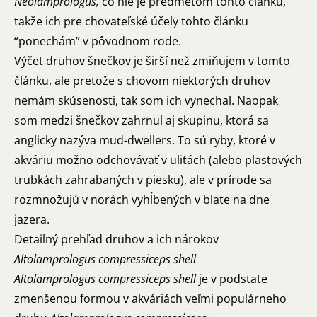
Neolamprologus,
čo nie je predmetom tohto článku,
takže ich pre chovateľské účely tohto článku
“ponechám” v pôvodnom rode.
Výčet druhov šnečkov je širší než zmiňujem v tomto
článku, ale pretože s chovom niektorých druhov
nemám skúsenosti, tak som ich vynechal. Naopak
som medzi šnečkov zahrnul aj skupinu, ktorá sa
anglicky nazýva mud-dwellers. To sú ryby, ktoré v
akváriu možno odchovávať v ulitách (alebo plastových
trubkách zahrabaných v piesku), ale v prírode sa
rozmnožujú v norách vyhĺbených v blate na dne
jazera.
Detailný prehľad druhov a ich nárokov
Altolamprologus compressiceps shell
Altolamprologus compressiceps shell
je v podstate
zmenšenou formou v akváriách veľmi populárneho