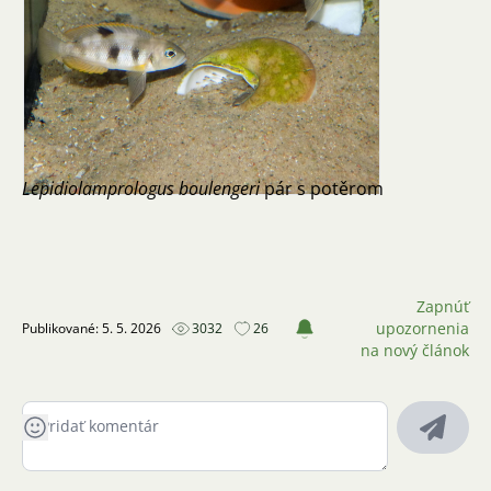
Lepidiolamprologus boulengeri
pár s potěrom
Zapnúť
upozornenia
Publikované: 5. 5. 2026
3032
26
na nový článok