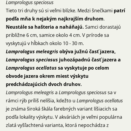
Lamprologus speciosus
Tieto tri druhy sú si veľmi blízke. Medzi šnečkami
patrí
podľa mňa k nejakým najkrajším druhom
.
Neustále sa hašteria a naháňajú.
Samci dorastajú
približne 6 cm, samice okolo 4 cm. V prírode sa
vyskytujú v hĺbkach okolo 10 - 30 m.
Lamprologus meleagris
obýva južnú časť jazera,
Lamprologus speciosus
juhozápadnú časť jazera a
Lamprologus ocellatus
sa vyskytuje po celom
obvode jazera okrem miest výskytu
predchádzajúcich dvoch druhov.
Lamprologus meleagris
a
Lamprologus speciosus
sa v
rámci rýb príliš nelíšia, kdežto u
Lamprologus
ocellatus
je známa široká škála farebných variant líšiacich sa
podľa lokality výskytu. V akváriách je veľmi populárna
zlatá vyšľachtená varianta, ktorá nepochádza z