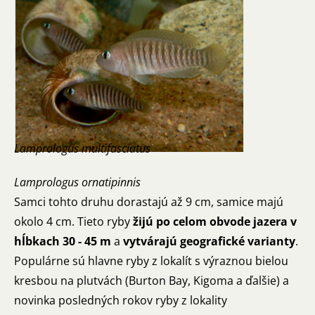
Lamprologus multifasciatus
Lamprologus ornatipinnis
Samci tohto druhu dorastajú až 9 cm, samice majú
okolo 4 cm. Tieto ryby
žijú po celom obvode jazera v
hĺbkach 30 - 45 m
a
vytvárajú geografické varianty
.
Populárne sú hlavne ryby z lokalít s výraznou bielou
kresbou na plutvách (Burton Bay, Kigoma a ďalšie) a
novinka posledných rokov ryby z lokality