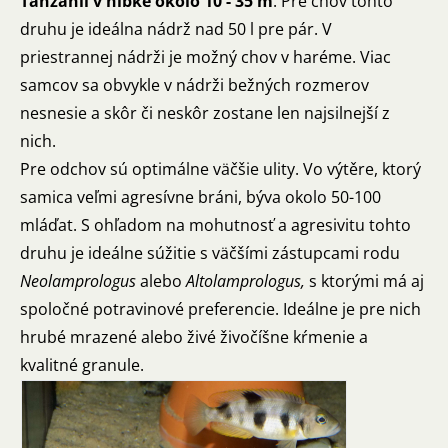
Tanzánii v hĺbke okolo 10 - 35 m
. Pre chov tohto
druhu je ideálna nádrž nad 50 l pre pár. V
priestrannej nádrži je možný chov v haréme. Viac
samcov sa obvykle v nádrži bežných rozmerov
nesnesie a skôr či neskôr zostane len najsilnejší z
nich.
Pre odchov sú optimálne väčšie ulity. Vo výtěre, ktorý
samica veľmi agresívne bráni, býva okolo 50-100
mláďat. S ohľadom na mohutnosť a agresivitu tohto
druhu je ideálne súžitie s väčšími zástupcami rodu
Neolamprologus
alebo
Altolamprologus,
s ktorými má aj
spoločné potravinové preferencie. Ideálne je pre nich
hrubé mrazené alebo živé živočíšne kŕmenie a
kvalitné granule.