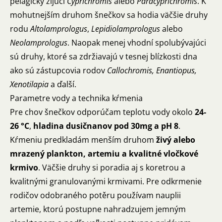
pelagicky žijúci
Cyprichromis
alebo
Paracyprichromis
. K
mohutnejším druhom šnečkov sa hodia väčšie druhy
rodu
Altolamprologus
,
Lepidiolamprologus
alebo
Neolamprologus
. Naopak menej vhodní spolubývajúci
sú druhy, ktoré sa zdržiavajú v tesnej blízkosti dna
ako sú zástupcovia rodov
Callochromis, Enantiopus,
Xenotilapia
a ďalší.
Parametre vody a technika kŕmenia
Pre chov šnečkov odporúčam teplotu vody okolo
24-
26 °C
,
hladina dusičnanov pod 30mg a pH 8
.
Kŕmeniu predkladám menším druhom
živý alebo
mrazený plankton, artemiu a kvalitné vločkové
krmivo
. Väčšie druhy si poradia aj s koretrou a
kvalitnými granulovanými krmivami. Pre odkrmenie
rodičov odobraného potěru používam nauplii
artemie, ktorú postupne nahradzujem jemným