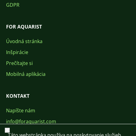
GDPR
FOR AQUARIST
Úvodná stránka
Inšpirácie
Prečítajte si
Mobilná aplikácia
KONTAKT
Napíšte nám
info@foraquarist.com
Zavrieť
+420 603 449 602
Táto webstránka používa na poskytovanie služieb,