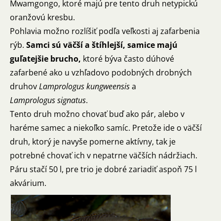
Mwamgongo, ktoré majú pre tento druh netypickú
oranžovú kresbu.
Pohlavia možno rozlíšiť podľa veľkosti aj zafarbenia
rýb.
Samci sú väčší a štíhlejší, samice majú
guľatejšie brucho,
ktoré býva často dúhové
zafarbené ako u vzhľadovo podobných drobných
druhov
Lamprologus kungweensis
a
Lamprologus signatus
.
Tento druh možno chovať buď ako pár, alebo v
haréme samec a niekoľko samíc. Pretože ide o väčší
druh, ktorý je navyše pomerne aktívny, tak je
potrebné chovať ich v nepatrne väčších nádržiach.
Páru stačí 50 l, pre trio je dobré zariadiť aspoň 75 l
akvárium.