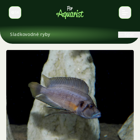
SK
Prepnúť jazyk
Sladkovodné ryby
Späť