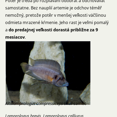
Potěr je treba po rozplávaní odobrať a odchovávať
samostatne. Bez nauplií artemie je odchov téměř
nemožný, pretože potěr v menšej veľkosti väčšinou
odmieta mrazené kŕmenie. Jeho rast je veľmi pomalý
a
do predajnej veľkosti dorastá približne za 9
mesiacov
.
Altolamprologus compressiceps shell
samec
Lamprologus brevis, Lamprologus calliurus