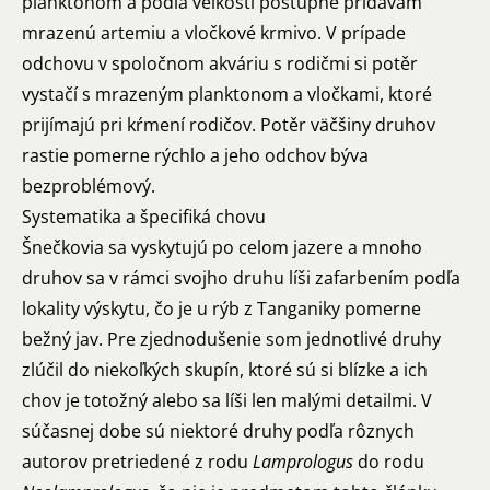
planktonom a podľa veľkosti postupne pridávam
mrazenú artemiu a vločkové krmivo. V prípade
odchovu v spoločnom akváriu s rodičmi si potěr
vystačí s mrazeným planktonom a vločkami, ktoré
prijímajú pri kŕmení rodičov. Potěr väčšiny druhov
rastie pomerne rýchlo a jeho odchov býva
bezproblémový.
Systematika a špecifiká chovu
Šnečkovia sa vyskytujú po celom jazere a mnoho
druhov sa v rámci svojho druhu líši zafarbením podľa
lokality výskytu, čo je u rýb z Tanganiky pomerne
bežný jav. Pre zjednodušenie som jednotlivé druhy
zlúčil do niekoľkých skupín, ktoré sú si blízke a ich
chov je totožný alebo sa líši len malými detailmi. V
súčasnej dobe sú niektoré druhy podľa rôznych
autorov pretriedené z rodu
Lamprologus
do rodu