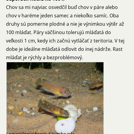
Chov sa mi najviac osvedčil buď chov v páre alebo
chov v haréme jeden samec a niekoľko samíc. Oba
druhy sú pomerne plodné a nie je výnimkou výtěr až
100 mláďat. Páry väčšinou tolerujú mláďatá do
veľkosti 1 cm, kedy ich začnú vytláčať z teritoria. V tej
dobe je ideálne mláďatá odlovit do inej nádrže. Rast
mláďat je rýchly a bezproblémový.
Lamprologus brevis Kitumba
pár