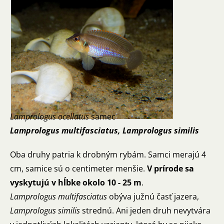
Lamprologus ocellatus
samec
Lamprologus multifasciatus, Lamprologus similis
Oba druhy patria k drobným rybám. Samci merajú 4
cm, samice sú o centimeter menšie.
V prírode sa
vyskytujú v hĺbke okolo 10 - 25 m
.
Lamprologus multifasciatus
obýva južnú časť jazera,
Lamprologus similis
strednú. Ani jeden druh nevytvára