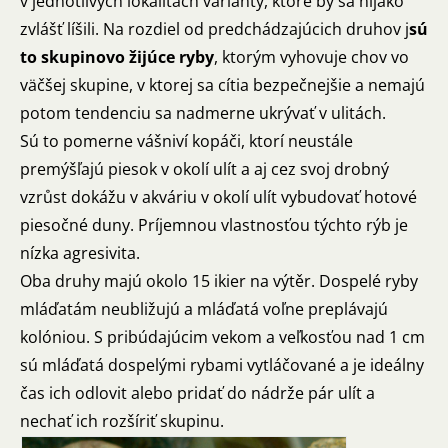
v jednotlivých lokalitách varianty, ktoré by sa nijako
zvlášť líšili. Na rozdiel od predchádzajúcich druhov j
sú
to skupinovo žijúce ryby
, ktorým vyhovuje chov vo
väčšej skupine, v ktorej sa cítia bezpečnejšie a nemajú
potom tendenciu sa nadmerne ukrývať v ulitách.
Sú to pomerne vášniví kopáči, ktorí neustále
premýšľajú piesok v okolí ulít a aj cez svoj drobný
vzrůst dokážu v akváriu v okolí ulít vybudovať hotové
piesočné duny. Príjemnou vlastnosťou týchto rýb je
nízka agresivita.
Oba druhy majú okolo 15 ikier na výtěr. Dospelé ryby
mláďatám neubližujú a mláďatá voľne preplávajú
kolóniou. S pribúdajúcim vekom a veľkosťou nad 1 cm
sú mláďatá dospelými rybami vytláčované a je ideálny
čas ich odlovit alebo pridať do nádrže pár ulít a
nechať ich rozšíriť skupinu.