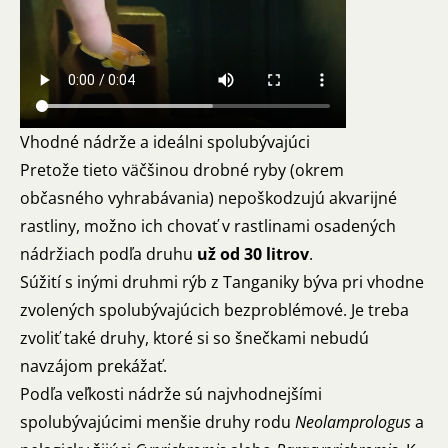
Vhodné nádrže a ideálni spolubývajúci
Pretože tieto väčšinou drobné ryby (okrem
občasného vyhrabávania) nepoškodzujú akvarijné
rastliny, možno ich chovať v rastlinami osadených
nádržiach podľa druhu
už od 30 litrov
.
Súžití s inými druhmi rýb z Tanganiky býva pri vhodne
zvolených spolubývajúcich bezproblémové. Je treba
zvoliť také druhy, ktoré si so šnečkami nebudú
navzájom prekážať.
Podľa veľkosti nádrže sú najvhodnejšími
spolubývajúcimi menšie druhy rodu
Neolamprologus
a