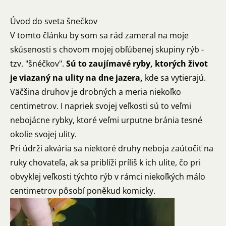
Úvod do sveta šnečkov
V tomto článku by som sa rád zameral na moje
skúsenosti s chovom mojej obľúbenej skupiny rýb -
tzv. "šnéčkov".
Sú to zaujímavé ryby, ktorých život
je viazaný na ulity na dne jazera,
kde sa vytierajú.
Väčšina druhov je drobných a meria niekoľko
centimetrov. I napriek svojej veľkosti sú to veľmi
nebojácne rybky, ktoré veľmi urputne bránia tesné
okolie svojej ulity.
Pri údrži akvária sa niektoré druhy neboja zaútočiť na
ruky chovateľa, ak sa priblíži príliš k ich ulite, čo pri
obvyklej veľkosti týchto rýb v rámci niekoľkých málo
centimetrov pôsobí poněkud komicky.