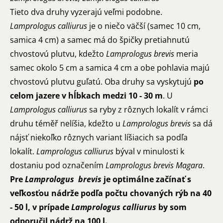
Tieto dva druhy vyzerajú veľmi podobne.
Lamprologus calliurus
je o niečo väčší (samec 10 cm,
samica 4 cm) a samec má do špičky pretiahnutú
chvostovú plutvu, kdežto
Lamprologus brevis
meria
samec okolo 5 cm a samica 4 cm a obe pohlavia majú
chvostovú plutvu guľatú. Oba druhy sa vyskytujú
po
celom jazere v hĺbkach medzi 10 - 30 m
. U
Lamprologus calliurus
sa ryby z rôznych lokalít v rámci
druhu téměř nelíšia, kdežto u
Lamprologus brevis
sa dá
nájsť niekoľko rôznych variant líšiacich sa podľa
lokalít.
Lamprologus calliurus
býval v minulosti k
dostaniu pod označením
Lamprologus brevis Magara
.
Pre
Lamprologus
brevis
je optimálne začínať s
veľkosťou nádrže podľa počtu chovaných rýb na 40
- 50 l, v prípade
Lamprologus calliurus
by som
odporučil nádrž na 100 l.