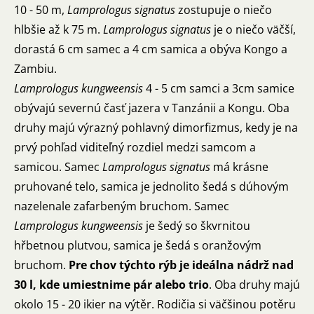
10 - 50 m,
Lamprologus signatus
zostupuje o niečo
hlbšie až k 75 m.
Lamprologus
signatus
je o niečo väčší,
dorastá 6 cm samec a 4 cm samica a obýva Kongo a
Zambiu.
Lamprologus kungweensis
4 - 5 cm samci a 3cm samice
obývajú severnú časť jazera v Tanzánii a Kongu. Oba
druhy majú výrazný pohlavný dimorfizmus, kedy je na
prvý pohľad viditeľný rozdiel medzi samcom a
samicou. Samec
Lamprologus signatus
má krásne
pruhované telo, samica je jednolito šedá s dúhovým
nazelenale zafarbeným bruchom. Samec
Lamprologus kungweensis
je šedý so škvrnitou
hřbetnou plutvou, samica je šedá s oranžovým
bruchom.
Pre chov týchto rýb je ideálna nádrž nad
30 l, kde umiestnime pár alebo trio
. Oba druhy majú
okolo 15 - 20 ikier na výtěr. Rodičia si väčšinou potěru