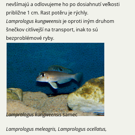
nevšímajú a odlovujeme ho po dosiahnutí veľkosti
približne 1 cm. Rast potěru je rýchly.
Lamprologus kungweensis
je oproti iným druhom
šnečkov citlivejší na transport, inak to sú
bezproblémové ryby.
Lamprologus kungweensis
samec
Lamprologus meleagris, Lamprologus ocellatus,