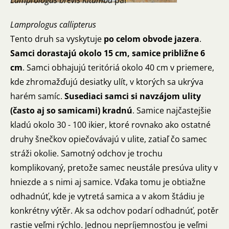
Lamprologus callipterus
Tento druh sa vyskytuje
po celom obvode jazera
.
Samci dorastajú okolo 15 cm, samice približne 6
cm
. Samci obhajujú teritóriá okolo 40 cm v priemere,
kde zhromažďujú desiatky ulít, v ktorých sa ukrýva
harém samíc.
Susediaci samci si navzájom ulity
(často aj so samicami) kradnú
. Samice najčastejšie
kladú okolo 30 - 100 ikier, ktoré rovnako ako ostatné
druhy šnečkov opiečovávajú v ulite, zatiaľ čo samec
stráži okolie. Samotný odchov je trochu
komplikovaný, pretože samec neustále presúva ulity v
hniezde a s nimi aj samice. Vďaka tomu je obtiažne
odhadnúť, kde je vytretá samica a v akom štádiu je
konkrétny výtěr. Ak sa odchov podarí odhadnúť, potěr
rastie veľmi rýchlo. Jednou nepríjemnosťou je veľmi