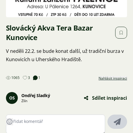
Slovácký Akva Tera Bazar
Kunovice
V neděli 22.2. se bude konat další, už tradiční burza v
Kunovicích u Uherského Hradiště.
1065
3
1
Nahlásit inspiraci
Ondřej Sladký
Sdílet inspiraci
OS
Zlín