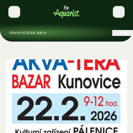
CS
Select language
Akvaristické akce
Zpět