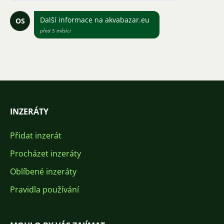
Další informace na akvabazar.eu
OS
před 5 měsíci
INZERÁTY
Přidat inzerát
Procházet inzeráty
Oblíbené inzeráty
Pravidla používání