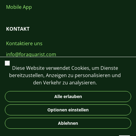
Mobile App
KONTAKT
Kontaktiere uns
info@foraquarist.com
Schließen
+420 603 449 602
Diese Website verwendet Cookies, um Dienste
bereitzustellen, Anzeigen zu personalisieren und
den Verkehr zu analysieren.
Alle erlauben
CS
SK
EN
PL
DE
Optionen einstellen
© 2026 For Aquarist
Ablehnen