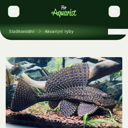
CS
Select language
Sladkovodní
Akvarijní ryby
Zpět