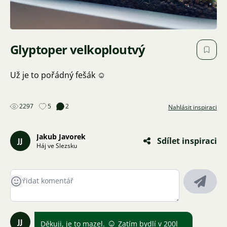
Glyptoper velkoploutvý
Už je to pořádný fešák ☺️
2297
5
2
Nahlásit inspiraci
Jakub Javorek
Sdílet inspiraci
JJ
Háj ve Slezsku
JJ
☺
Děkuji, je to mazel.
Zatím bydlí v 200l