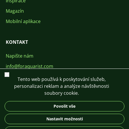
Inspirace
Magazín
Mobilní aplikace
KONTAKT
Napište nám
info@foraquarist.com
Zavřít
+420 603 449 602
Tento web používá k poskytování služeb,
personalizaci reklam a analýze návštěvnosti
soubory cookie.
Povolit vše
CS
SK
EN
PL
DE
Nastavit možnosti
© 2026 For Aquarist