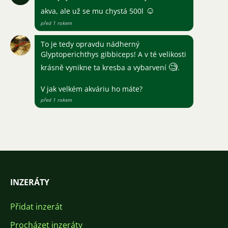
☺
akva, ale už se mu chystá 500l
před 1 rokem
To je tedy opravdu nádherný
Glyptoperichthys gibbiceps! A v té velikosti
🧐
krásně vynikne ta kresba a vybarvení
.
V jak velkém akváriu ho máte?
před 1 rokem
INZERÁTY
Přidat inzerát
Procházet inzeráty