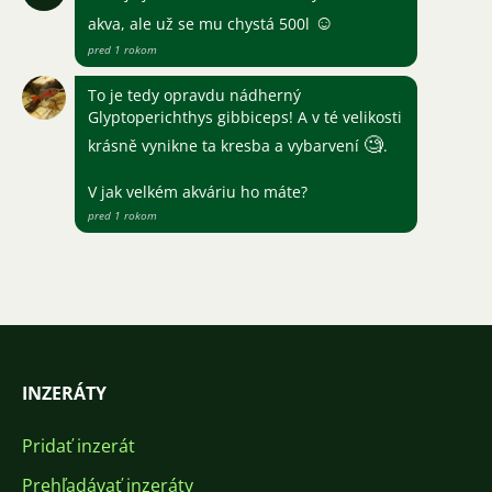
☺
akva, ale už se mu chystá 500l
pred 1 rokom
To je tedy opravdu nádherný
Glyptoperichthys gibbiceps! A v té velikosti
🧐
krásně vynikne ta kresba a vybarvení
.
V jak velkém akváriu ho máte?
pred 1 rokom
INZERÁTY
Pridať inzerát
Prehľadávať inzeráty