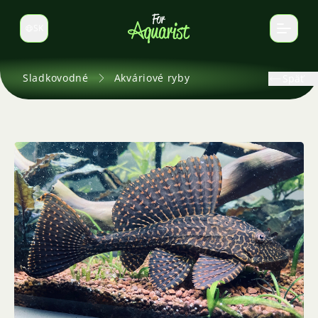
SK
Prepnúť jazyk
Sladkovodné
Akváriové ryby
Späť