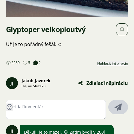
Glyptoper velkoploutvý
Už je to pořádný fešák ☺️
2289
5
2
Nahlásiť inšpiráciu
Jakub Javorek
Zdieľať inšpiráciu
JJ
Háj ve Slezsku
JJ
☺
Děkuji, je to mazel.
Zatím bydlí v 200l