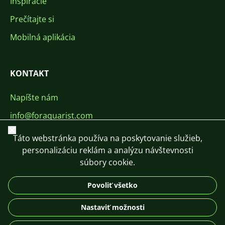
Inšpirácie
Prečítajte si
Mobilná aplikácia
KONTAKT
Napíšte nám
info@foraquarist.com
Zavrieť
+420 603 449 602
Táto webstránka používa na poskytovanie služieb,
personalizáciu reklám a analýzu návštevnosti
súbory cookie.
Povoliť všetko
CS
SK
EN
PL
DE
Nastaviť možnosti
© 2026 For Aquarist