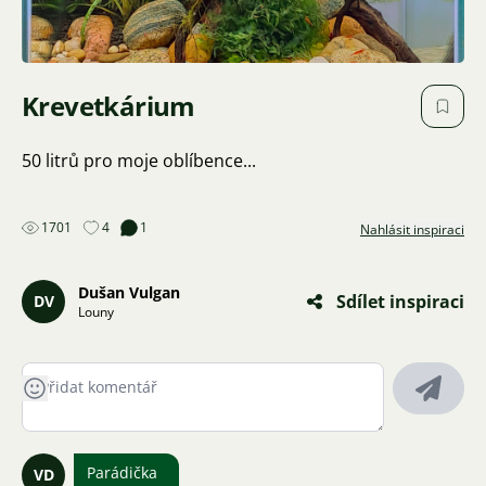
Krevetkárium
50 litrů pro moje oblíbence...
1701
4
1
Nahlásit inspiraci
Dušan Vulgan
Sdílet inspiraci
DV
Louny
Parádička
VD