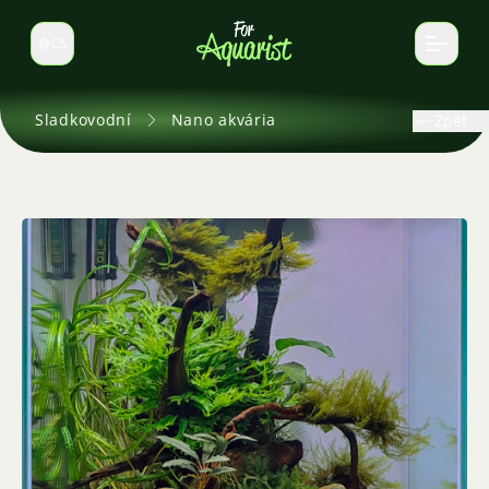
CS
Select language
Sladkovodní
Nano akvária
Zpět