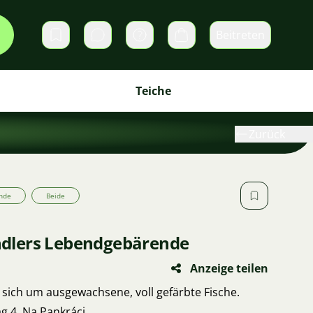
Beitreten
Direktnachrichten
Warenkorb
Teiche
Zurück
nde
Beide
Endlers Lebendgebärende
Anzeige teilen
t sich um ausgewachsene, voll gefärbte Fische.
g 4, Na Pankráci.