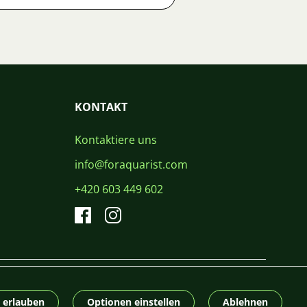
KONTAKT
Kontaktiere uns
info@foraquarist.com
+420 603 449 602
CS
SK
EN
PL
DE
© 2026 For Aquarist
e erlauben
Optionen einstellen
Ablehnen