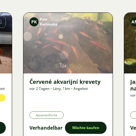
Petr
PK
A
Karlovský
Bild
124
Červené akvarijní krevety
J
n
bot
vor 2 Tagen
•
Lány
,
? km
•
Angebot
vor
Aquarienfische
Verhandelbar
Ve
Möchte kaufen