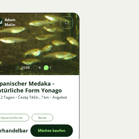
Adam
M
Molin
Bild
2648
4
1
apanischer Medaka -
atürliche Form Yonago
 2 Tagen
•
Český Těšín
,
? km
•
Angebot
Aquarienfische
Beide
rhandelbar
Möchte kaufen