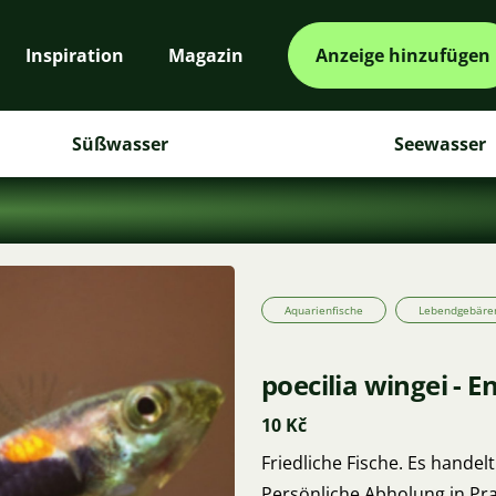
Inspiration
Magazin
Anzeige hinzufügen
Süßwasser
Seewasser
Aquarienfische
Lebendgebäre
poecilia wingei - 
10 Kč
Friedliche Fische. Es handel
Persönliche Abholung in Pra