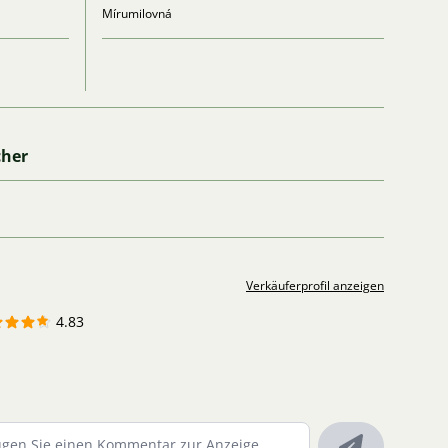
Mírumilovná
cher
Verkäuferprofil anzeigen
4.83