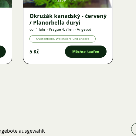
2259
4
Okružák kanadský - červený
/ Planorbella duryi
vor 1 Jahr
•
Prague 4
,
? km
•
Angebot
Krustentiere, Weichtiere und andere
5 Kč
Möchte kaufen
n
Angebote ausgewählt