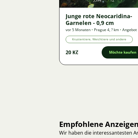
5594
12
Junge rote Neocaridina-
Garnelen - 0,9 cm
vor 5 Monaten
•
Prague 4
,
? km
•
Angebot
Krustentiere, Weichtiere und andere
20 Kč
Möchte kaufen
Empfohlene Anzeige
Wir haben die interessantesten 