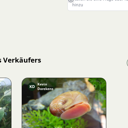
s Verkäufers
Kevin
KD
Dorekens
Bild