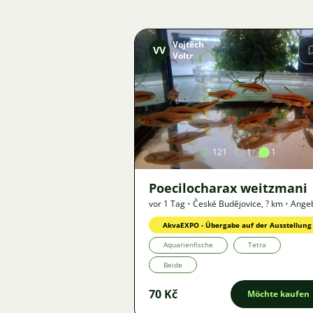
Vojtěch
VV
Voltr
Bild
121
1
1
Poecilocharax weitzmani
vor 1 Tag
•
České Budějovice
,
? km
•
Ange
AkvaEXPO - Übergabe auf der Ausstellung
Aquarienfische
Tetra
Beide
70 Kč
Möchte kaufen