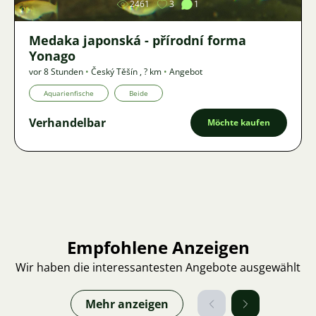
2461
3
1
Medaka japonská - přírodní forma
Yonago
vor 8 Stunden
•
Český Těšín
,
? km
•
Angebot
Aquarienfische
Beide
Verhandelbar
Möchte kaufen
Empfohlene Anzeigen
Wir haben die interessantesten Angebote ausgewählt
Mehr anzeigen