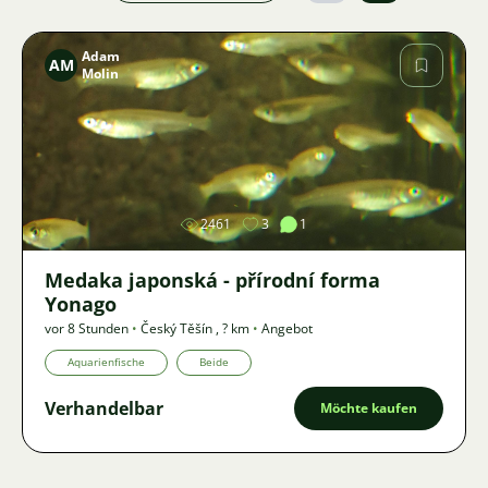
Adam
AM
Molin
Bild
2461
3
1
Medaka japonská - přírodní forma
Yonago
vor 8 Stunden
•
Český Těšín
,
? km
•
Angebot
Aquarienfische
Beide
Verhandelbar
Möchte kaufen