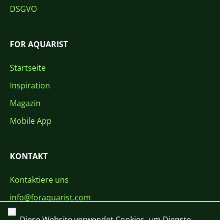
DSGVO
FOR AQUARIST
Startseite
Inspiration
Magazin
Mobile App
KONTAKT
Kontaktiere uns
info@foraquarist.com
Schließen
+420 603 449 602
Diese Website verwendet Cookies, um Dienste