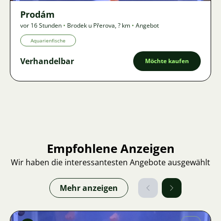
Prodám
vor 16 Stunden
•
Brodek u Přerova
,
? km
•
Angebot
Aquarienfische
Verhandelbar
Möchte kaufen
Empfohlene Anzeigen
Wir haben die interessantesten Angebote ausgewählt
Mehr anzeigen