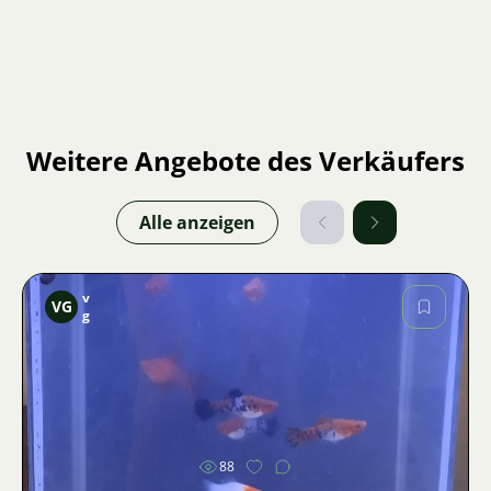
Weitere Angebote des Verkäufers
Alle anzeigen
v
VG
g
Bild
88