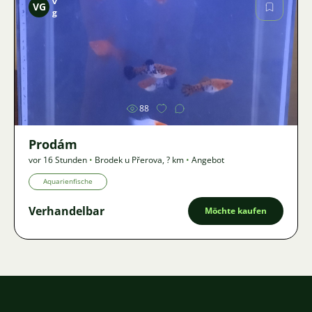
v
VG
g
Bild
88
Prodám
vor 16 Stunden
•
Brodek u Přerova
,
? km
•
Angebot
Aquarienfische
Verhandelbar
Möchte kaufen