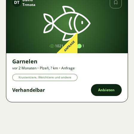
DT
Trmota
Bild
ANFRAGE
1021
1
1
Garnelen
vor 2 Monaten
•
Plzeň
,
? km
•
Anfrage
Krustentiere, Weichtiere und andere
Verhandelbar
Anbieten