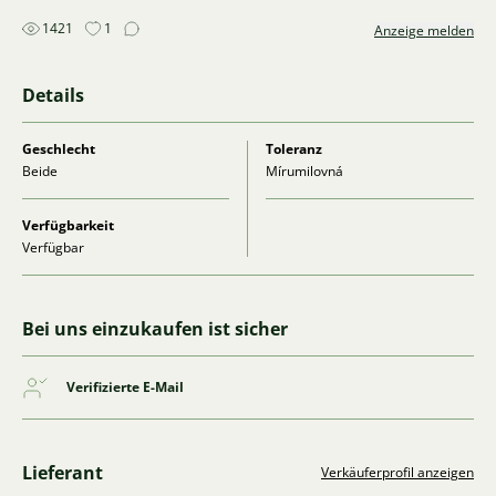
1421
1
Anzeige melden
Details
Geschlecht
Toleranz
Beide
Mírumilovná
Verfügbarkeit
Verfügbar
Bei uns einzukaufen ist sicher
Verifizierte E-Mail
Lieferant
Verkäuferprofil anzeigen