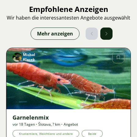
Empfohlene Anzeigen
Wir haben die interessantesten Angebote ausgewählt
Mehr anzeigen
Michal
Klacek
Bild
600
2
Garnelenmix
vor 18 Tagen
•
Šlotava
,
? km
•
Angebot
Krustentiere, Weichtiere und andere
Beide