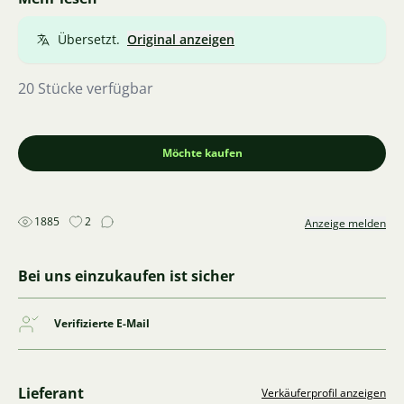
persönliche Abholung in Pilsen nach Vereinbarung,
auch Lieferung im Pilsner Landkreis möglich
Übersetzt.
Original anzeigen
20 Stücke verfügbar
Möchte kaufen
1885
2
Anzeige melden
Bei uns einzukaufen ist sicher
Verifizierte E-Mail
Lieferant
Verkäuferprofil anzeigen