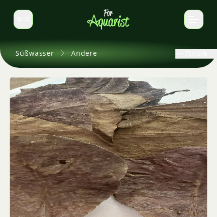
DE
Sprache wechseln
Süßwasser
Andere
Zurück