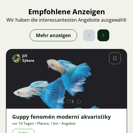
Empfohlene Anzeigen
Wir haben die interessantesten Angebote ausgewählt
Mehr anzeigen
Jiří
Sýkora
Bild
366
2
Guppy fenomén moderní akvaristiky
vor 10 Tagen
•
Plánice
,
? km
•
Angebot
Andere