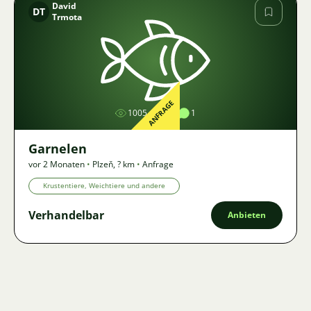
David
DT
Trmota
Bild
ANFRAGE
1005
1
1
Garnelen
vor 2 Monaten
•
Plzeň
,
? km
•
Anfrage
Krustentiere, Weichtiere und andere
Verhandelbar
Anbieten