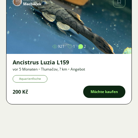
Macháček
Bild
921
1
2
Ancistrus Luzia L159
vor 5 Monaten
•
Tlumačov
,
? km
•
Angebot
Aquarienfische
200 Kč
Möchte kaufen