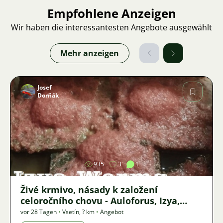
Empfohlene Anzeigen
Wir haben die interessantesten Angebote ausgewählt
Mehr anzeigen
Josef
Dorňák
Bild
935
3
1
Živé krmivo, násady k založení
celoročního chovu - Auloforus, Izya,
Grindal, Roupice, Moina,
vor 28 Tagen
•
Vsetín
,
? km
•
Angebot