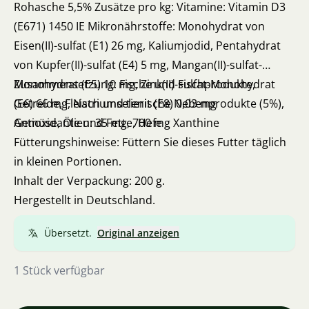
Rohasche 5,5% Zusätze pro kg: Vitamine: Vitamin D3
(E671) 1450 IE Mikronährstoffe: Monohydrat von
Eisen(II)-sulfat (E1) 26 mg, Kaliumjodid, Pentahydrat
von Kupfer(II)-sulfat (E4) 5 mg, Mangan(II)-sulfat-
Monohydrat (E5) 10 mg, Zink(II)-sulfat-Monohydrat
Zusammensetzung: Fische und Fischprodukte,
(E6) 66 mg, Natriumselenit (E8) 0,03 mg
Getreide, Fleisch und tierische Nebenprodukte (5%),
Antioxidantien: 35 mg, 700 mg Xanthine
Gemüse, Öle und Fette, Hefe
Fütterungshinweise: Füttern Sie dieses Futter täglich
in kleinen Portionen.
Inhalt der Verpackung: 200 g.
Hergestellt in Deutschland.
Übersetzt.
Original anzeigen
1 Stück verfügbar