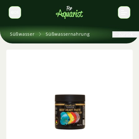
DE
Sprache wechseln
Süßwasser
Süßwassernahrung
Zurück