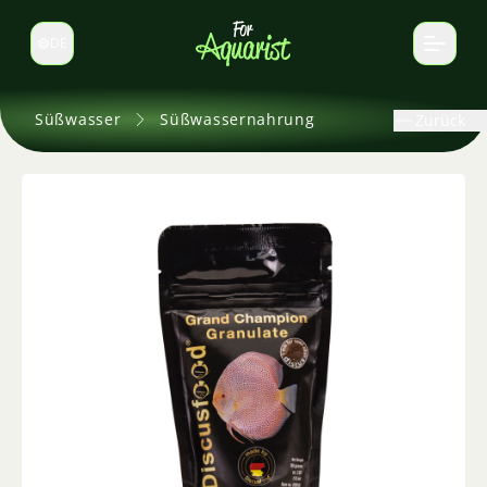
DE
Sprache wechseln
Süßwasser
Süßwassernahrung
Zurück