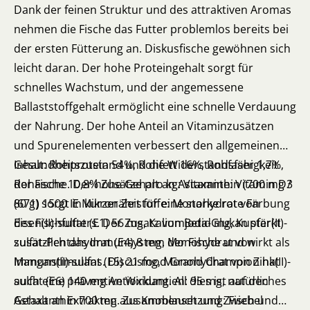
Dank der feinen Struktur und des attraktiven Aromas
nehmen die Fische das Futter problemlos bereits bei
der ersten Fütterung an. Diskusfische gewöhnen sich
leicht daran. Der hohe Proteingehalt sorgt für
schnelles Wachstum, und der angemessene
Ballaststoffgehalt ermöglicht eine schnelle Verdauung
der Nahrung. Der hohe Anteil an Vitaminzusätzen
und Spurenelementen verbessert den allgemeinen
Gesundheitszustand und die Widerstandsfähigkeit
Inhalt: Rohprotein 54%, Rohfett 16%, Rohfaser 1,7%,
der Fische. Der hohe Gehalt an Astaxanthin (700 mg /
Rohasche 10,8% Zusätze pro kg: Vitamine: Vitamin D3
80 g) sorgt in kurzer Zeit für eine starke rote Färbung
(671) 1500 IE Mikronährstoffe: Monohydrat von
des Fischfutters. Der Zusatz von Beta-Glukan stärkt
Eisen(II)-sulfat (E1) 56 mg, Kaliumjodid mg, Kupfer(II)-
zusätzlich das Immunsystem der Fische und wirkt als
sulfat-Pentahydrat (E4) 8 mg, Monohydrat von
Immunstimulans. Discusfood Grand Champion hat
Mangan(II)-sulfat (E5) 21 mg, Monohydrat von Zink(II)-
auch eine präventive Wirkung. All dies ist auf den
sulfat (E6) 140 mg Antioxidantien: 95 mg, natürliches
Gehalt an Extrakten aus Knoblauch und Zwiebel
Astaxanthin 700 mg. Zusammensetzung: Fisch und