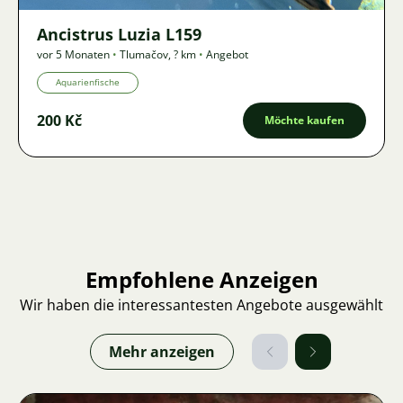
Ancistrus Luzia L159
vor 5 Monaten
•
Tlumačov
,
? km
•
Angebot
Aquarienfische
200 Kč
Möchte kaufen
Empfohlene Anzeigen
Wir haben die interessantesten Angebote ausgewählt
Mehr anzeigen