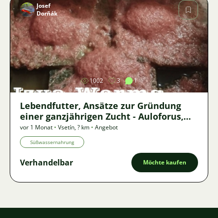
Josef
Dorňák
Bild
1002
3
1
Lebendfutter, Ansätze zur Gründung
einer ganzjährigen Zucht - Auloforus,
Izya, Grindal, Roupice, Moina,
vor 1 Monat
•
Vsetín
,
? km
•
Angebot
Süßwassernahrung
Verhandelbar
Möchte kaufen