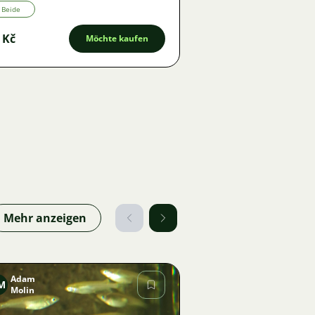
Beide
 Kč
Möchte kaufen
Mehr anzeigen
Adam
M
Molin