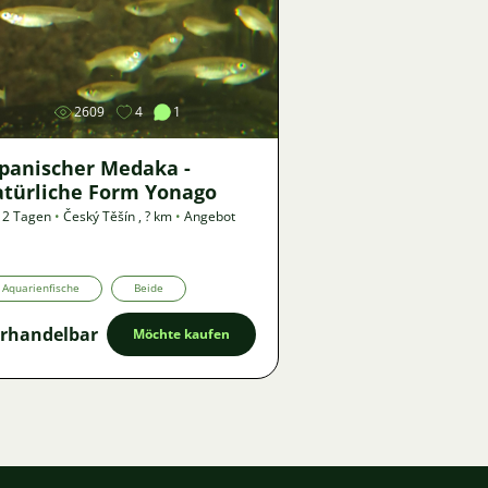
Bild
2609
4
1
apanischer Medaka -
atürliche Form Yonago
 2 Tagen
•
Český Těšín
,
? km
•
Angebot
Aquarienfische
Beide
rhandelbar
Möchte kaufen