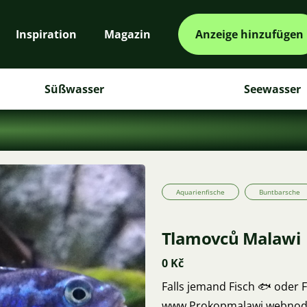
Inspiration
Magazin
Anzeige hinzufügen
Süßwasser
Seewasser
Aquarienfische
Buntbarsche
Tlamovců Malawi
0 Kč
Falls jemand Fisch 🐟 oder F
www.Prokopmalawi.webnode