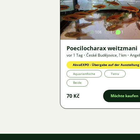
Bild
108
1
1
Poecilocharax weitzmani
vor 1 Tag
•
České Budějovice
,
? km
•
Ange
AkvaEXPO - Übergabe auf der Ausstellung
Aquarienfische
Tetra
Beide
70 Kč
Möchte kaufen