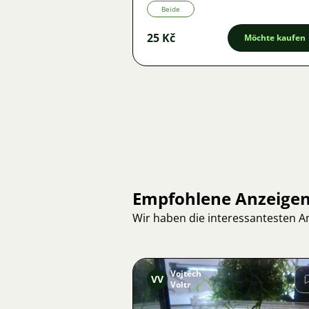
Beide
25 Kč
Möchte kaufen
Empfohlene Anzeige
Wir haben die interessantesten 
Vojtěch
VV
Voltr