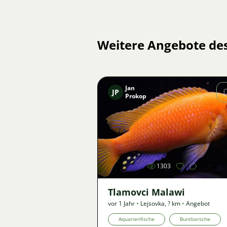
Weitere Angebote de
Jan
JP
Prokop
Bild
1303
Tlamovci Malawi
vor 1 Jahr
•
Lejsovka
,
? km
•
Angebot
Aquarienfische
Buntbarsche