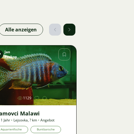
Alle anzeigen
Jan
P
Prokop
Bild
1129
lamovci Malawi
 1 Jahr
•
Lejsovka
,
? km
•
Angebot
Aquarienfische
Buntbarsche