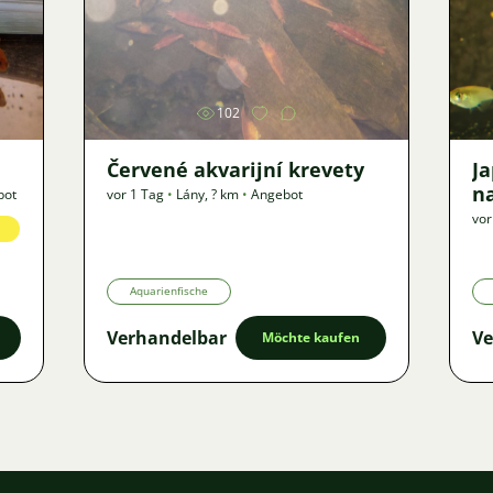
Bild
102
Červené akvarijní krevety
J
n
bot
vor 1 Tag
•
Lány
,
? km
•
Angebot
vor
Aquarienfische
Verhandelbar
Ve
Möchte kaufen