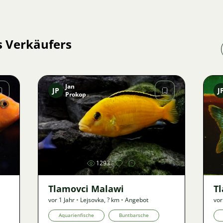
s Verkäufers
Jan
JP
J
Prokop
Bild
1293
Tlamovci Malawi
T
vor 1 Jahr
•
Lejsovka
,
? km
•
Angebot
vor
Aquarienfische
Buntbarsche