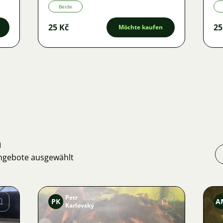
Beide
25 Kč
25
Möchte kaufen
n
Angebote ausgewählt
Petr
PK
A
Karlovský