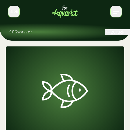
DE
Sprache wechseln
Süßwasser
Zurück