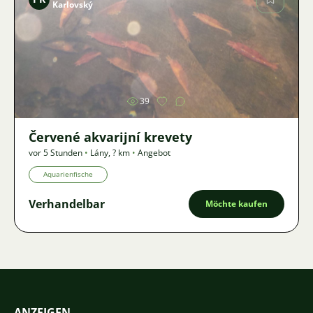
Karlovský
Bild
39
Červené akvarijní krevety
vor 5 Stunden
•
Lány
,
? km
•
Angebot
Aquarienfische
Verhandelbar
Möchte kaufen
ANZEIGEN