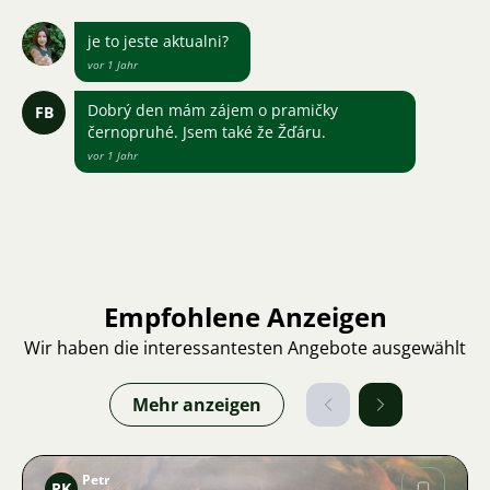
je to jeste aktualni?
vor 1 Jahr
Dobrý den mám zájem o pramičky
FB
černopruhé. Jsem také že Žďáru.
vor 1 Jahr
Empfohlene Anzeigen
Wir haben die interessantesten Angebote ausgewählt
Mehr anzeigen
Petr
PK