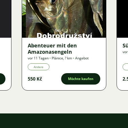
Bild
543
1
Abenteuer mit den
S
Amazonasengeln
vor
vor 11 Tagen
•
Plánice
,
? km
•
Angebot
Andere
550 Kč
2.
Möchte kaufen