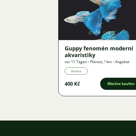
Bild
414
2
Guppy fenomén moderní
akvaristiky
vor 11 Tagen
•
Plánice
,
? km
•
Angebot
Andere
400 Kč
Möchte kaufen