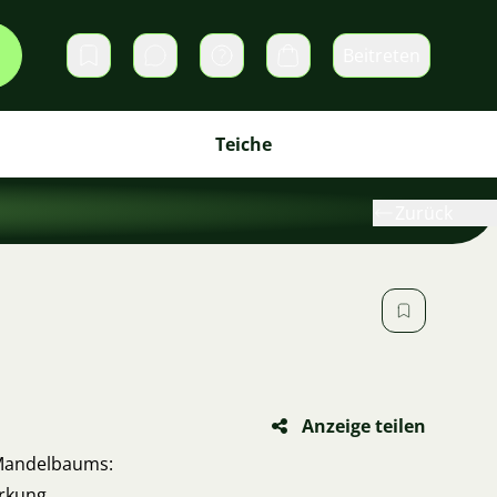
Beitreten
Direktnachrichten
Warenkorb
Teiche
Zurück
Anzeige teilen
 Mandelbaums:
rkung