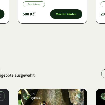
Ausrüstung
500 Kč
20
Möchte kaufen
n
Angebote ausgewählt
Jiří
Sýkora