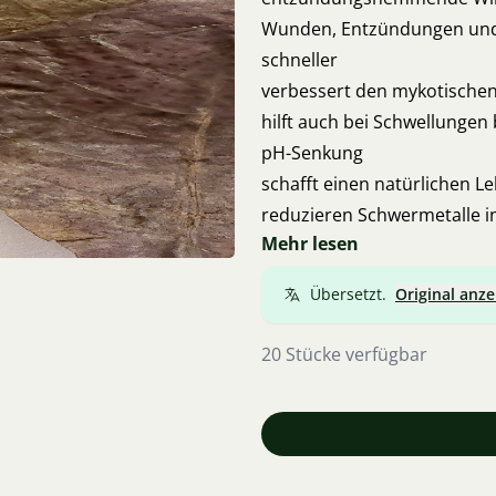
Wunden, Entzündungen und V
schneller
verbessert den mykotischen
hilft auch bei Schwellungen 
pH-Senkung
schafft einen natürlichen 
reduzieren Schwermetalle in
Mehr lesen
Vereinbarung, auch Lieferun
Übersetzt.
Original anze
20 Stücke verfügbar