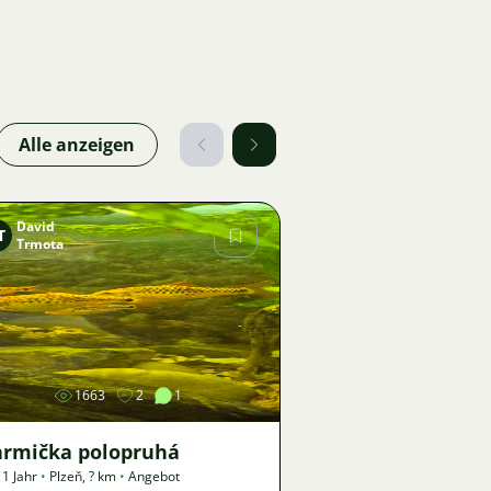
Alle anzeigen
David
T
Trmota
Bild
1663
2
1
armička polopruhá
 1 Jahr
•
Plzeň
,
? km
•
Angebot