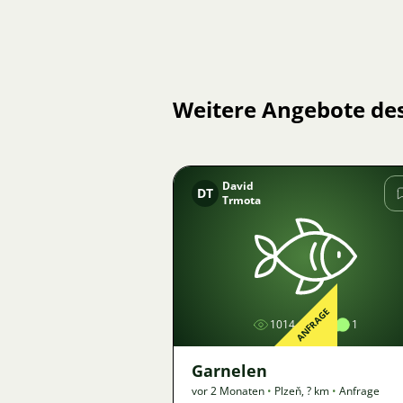
Weitere Angebote de
David
DT
Trmota
Bild
ANFRAGE
1014
1
1
Garnelen
vor 2 Monaten
•
Plzeň
,
? km
•
Anfrage