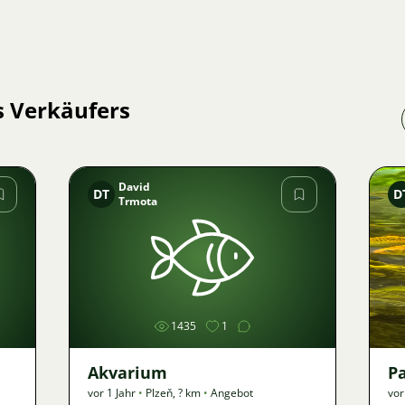
s Verkäufers
David
DT
D
Trmota
Bild
1435
1
Akvarium
P
vor 1 Jahr
•
Plzeň
,
? km
•
Angebot
vor