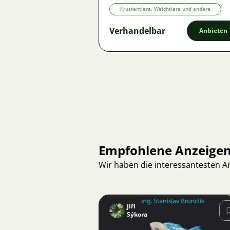
Krustentiere, Weichtiere und andere
Verhandelbar
Anbieten
Empfohlene Anzeige
Wir haben die interessantesten 
Jiří
Sýkora