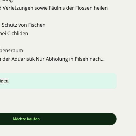
erletzungen sowie Fäulnis der Flossen heilen
 Schutz von Fischen
bei Cichliden
Lebensraum
 der Aquaristik Nur Abholung in Pilsen nach
g im Pilsner Landkreis möglich
igen
Möchte kaufen