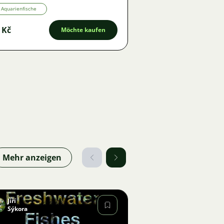
Aquarienfische
 Kč
Möchte kaufen
Mehr anzeigen
Jiří
Sýkora