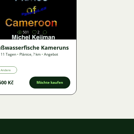
Bild
501
2
üßwasserfische Kameruns
 11 Tagen
•
Plánice
,
? km
•
Angebot
Andere
500 Kč
Möchte kaufen