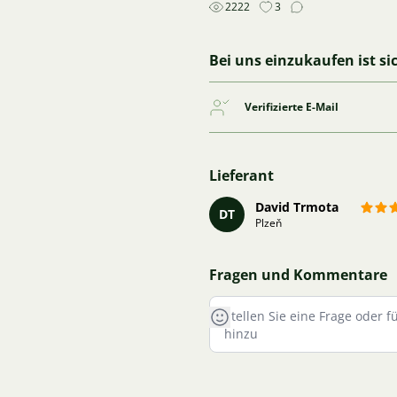
2222
3
Bei uns einzukaufen ist si
Verifizierte E-Mail
Lieferant
David Trmota
DT
Plzeň
Fragen und Kommentare