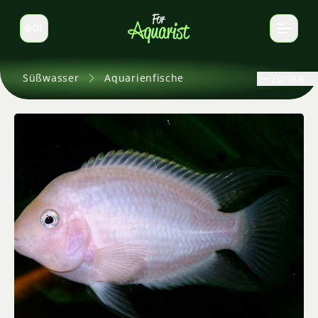
DE
Sprache wechseln
Süßwasser
Aquarienfische
Zurück