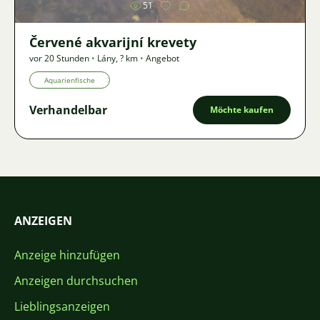
51
Červené akvarijní krevety
vor 20 Stunden
•
Lány
,
? km
•
Angebot
Aquarienfische
Verhandelbar
Möchte kaufen
ANZEIGEN
Anzeige hinzufügen
Anzeigen durchsuchen
Lieblingsanzeigen