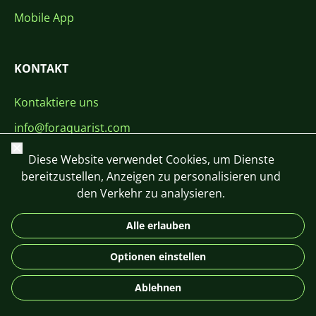
Mobile App
KONTAKT
Kontaktiere uns
info@foraquarist.com
Schließen
+420 603 449 602
Diese Website verwendet Cookies, um Dienste
bereitzustellen, Anzeigen zu personalisieren und
den Verkehr zu analysieren.
Alle erlauben
CS
SK
EN
PL
DE
Optionen einstellen
© 2026 For Aquarist
Ablehnen