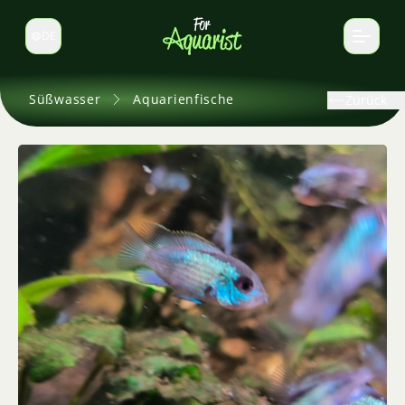
DE
Sprache wechseln
Süßwasser
Aquarienfische
Zurück