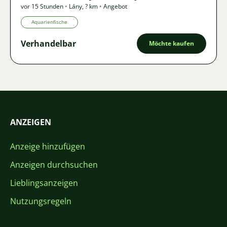
vor 15 Stunden
•
Lány
,
? km
•
Angebot
Aquarienfische
Verhandelbar
Möchte kaufen
ANZEIGEN
Anzeige hinzufügen
Anzeigen durchsuchen
Lieblingsanzeigen
Nutzungsregeln