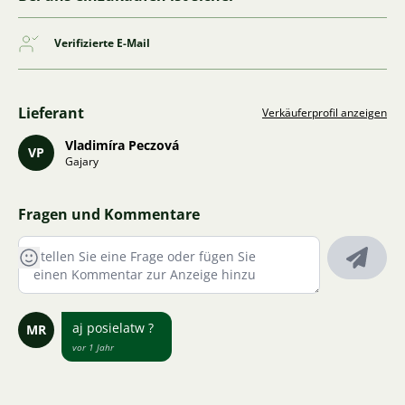
Verifizierte E-Mail
Lieferant
Verkäuferprofil anzeigen
Vladimíra Peczová
VP
Gajary
Fragen und Kommentare
aj posielatw ?
MR
vor 1 Jahr