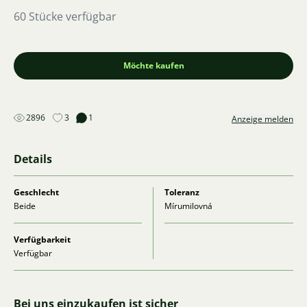
60 Stücke verfügbar
Möchte kaufen
2896
3
1
Anzeige melden
Details
Geschlecht
Toleranz
Beide
Mírumilovná
Verfügbarkeit
Verfügbar
Bei uns einzukaufen ist sicher