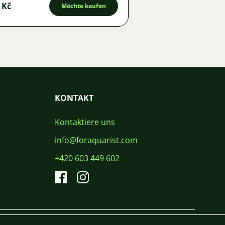
 Kč
Möchte kaufen
KONTAKT
Kontaktiere uns
info@foraquarist.com
+420 603 449 602