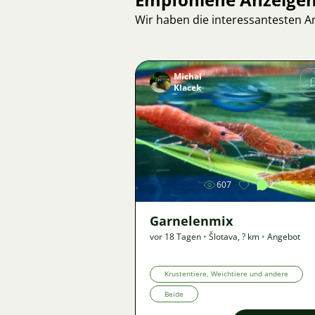
Wir haben die interessantesten 
Michal
Klacek
Bild
607
2
Garnelenmix
vor 18 Tagen
•
Šlotava
,
? km
•
Angebot
Krustentiere, Weichtiere und andere
Beide