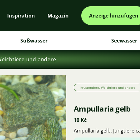
Inspiration
Magazin
Anzeige hinzufügen
Süßwasser
Seewasser
Weichtiere und andere
Krustentiere, Weichtiere und andere
Ampullaria gelb
10 Kč
Ampullaria gelb, Jungtiere c