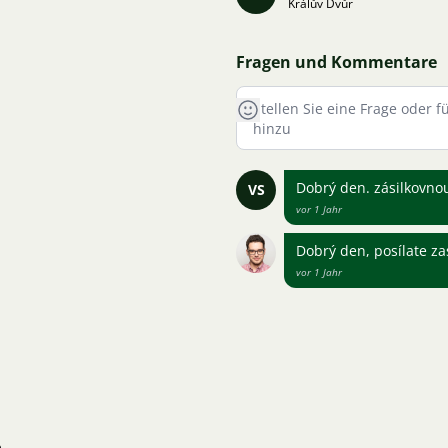
Králův Dvůr
Fragen und Kommentare
Dobrý den. zásilkovnou 
VS
vor 1 Jahr
Dobrý den, posílate za
vor 1 Jahr
n