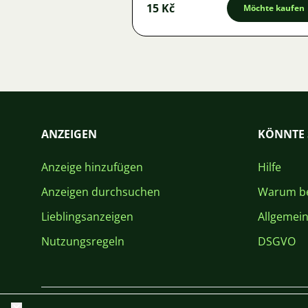
15 Kč
Möchte kaufen
ANZEIGEN
KÖNNTE 
Anzeige hinzufügen
Hilfe
Anzeigen durchsuchen
Warum be
Lieblingsanzeigen
Allgemei
Nutzungsregeln
DSGVO