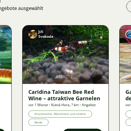
Angebote ausgewählt
Jiří
Svoboda
Bild
630
2
Caridina Taiwan Bee Red
G
Wine – attraktive Garnelen
de
vor 1 Monat
•
Kutná Hora
,
? km
•
Angebot
vor
Krustentiere, Weichtiere und andere
Beide