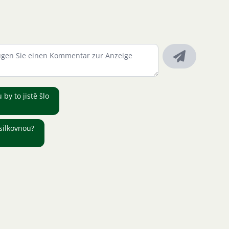
by to jistě šlo
silkovnou?