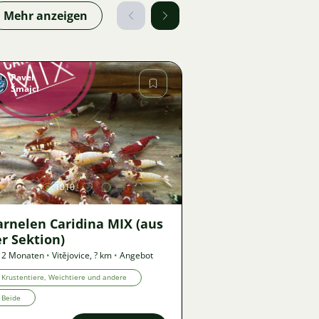
Mehr anzeigen
Pavel
Šmajcl
Bild
1010
arnelen Caridina MIX (aus
r Sektion)
 2 Monaten
•
Vitějovice
,
? km
•
Angebot
Krustentiere, Weichtiere und andere
Beide