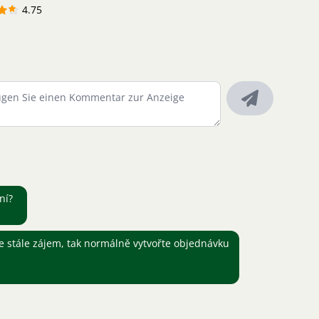
4.75
ní?
 stále zájem, tak normálně vytvořte objednávku