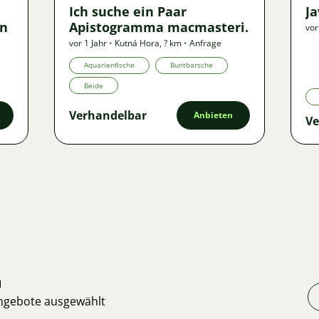
Ich suche ein Paar
J
en
Apistogramma macmasteri.
vor
vor 1 Jahr
•
Kutná Hora
,
? km
•
Anfrage
Aquarienfische
Buntbarsche
Beide
Verhandelbar
Anbieten
Ve
n
Angebote ausgewählt