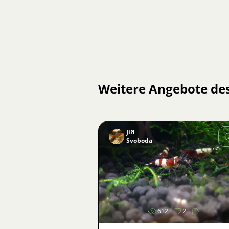
Weitere Angebote de
Jiří
Svoboda
Bild
612
2