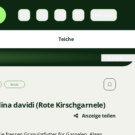
Beitreten
Direktnachrichten
Warenkorb
Teiche
Zurück
Beide
na davidi (Rote Kirschgarnele)
Anzeige teilen
sie fressen Granulatfutter für Garnelen, Algen,