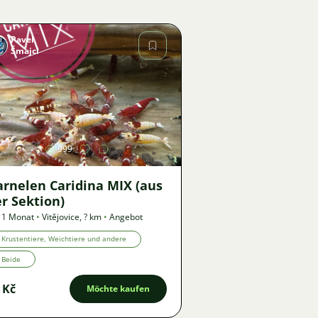
Pavel
Šmajcl
Bild
999
arnelen Caridina MIX (aus
r Sektion)
 1 Monat
•
Vitějovice
,
? km
•
Angebot
Krustentiere, Weichtiere und andere
Beide
 Kč
Möchte kaufen