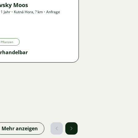
avsky Moos
 1 Jahr
•
Kutná Hora
,
? km
•
Anfrage
Pflanzen
rhandelbar
Mehr anzeigen