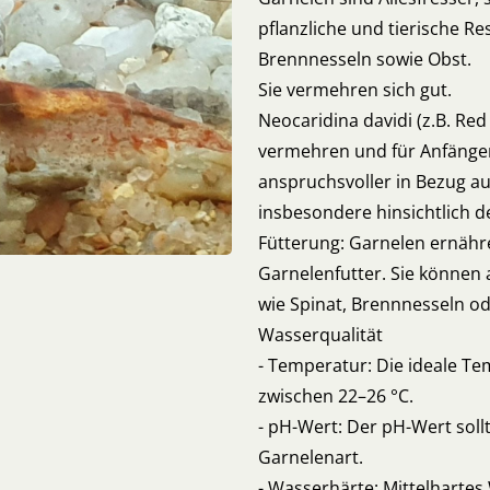
pflanzliche und tierische Re
Brennnesseln sowie Obst.
Sie vermehren sich gut.
Neocaridina davidi (z.B. Red 
vermehren und für Anfänger 
anspruchsvoller in Bezug a
insbesondere hinsichtlich d
Fütterung: Garnelen ernähre
Garnelenfutter. Sie könne
wie Spinat, Brennnesseln od
Wasserqualität
- Temperatur: Die ideale Temperatur für die meisten Süßwassergarnelen liegt
zwischen 22–26 °C.
- pH-Wert: Der pH-Wert sollte im Bereich von 6,5–7,5 liegen, abhängig von der
Garnelenart.
- Wasserhärte: Mittelhartes Wasser ist für die meisten Arten ideal, aber einige