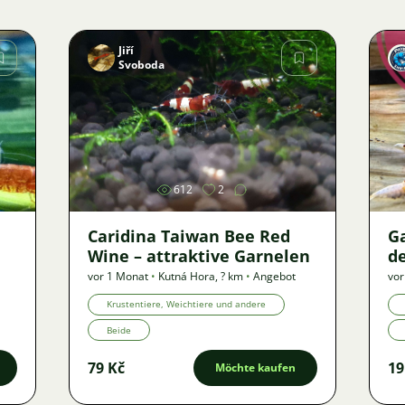
Jiří
Svoboda
Bild
612
2
Caridina Taiwan Bee Red
G
Wine – attraktive Garnelen
de
vor 1 Monat
•
Kutná Hora
,
? km
•
Angebot
vor
Krustentiere, Weichtiere und andere
Beide
79 Kč
19
Möchte kaufen