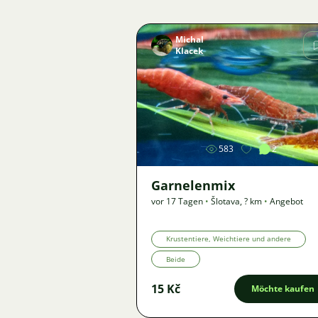
Michal
Klacek
Bild
583
2
Garnelenmix
vor 17 Tagen
•
Šlotava
,
? km
•
Angebot
Krustentiere, Weichtiere und andere
Beide
15 Kč
Möchte kaufen