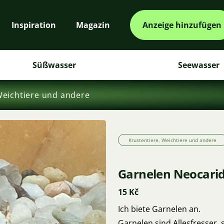
Inspiration
Magazin
Anzeige hinzufügen
Süßwasser
Seewasser
Weichtiere und andere
Krustentiere, Weichtiere und andere
Garnelen Neocaridi
15 Kč
Ich biete Garnelen an.
Garnelen sind Allesfresser, 