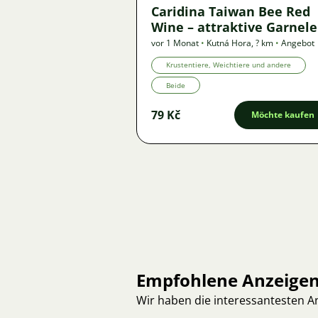
Caridina Taiwan Bee Red
Wine – attraktive Garnel
vor 1 Monat
•
Kutná Hora
,
? km
•
Angebot
Krustentiere, Weichtiere und andere
Beide
79 Kč
Möchte kaufen
Empfohlene Anzeige
Wir haben die interessantesten 