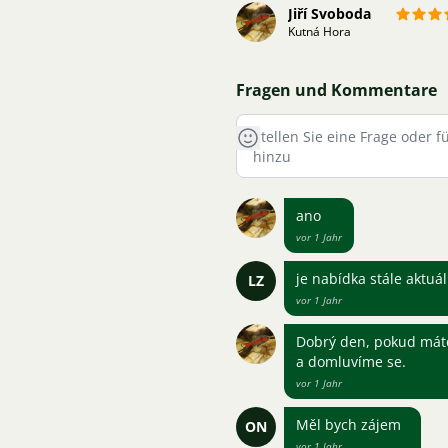
Jiří Svoboda
Kutná Hora
Fragen und Kommentare
ano
vor 1 Jahr
je nabídka stále aktuál
LZ
vor 1 Jahr
Dobrý den, pokud máte
a domluvíme se.
vor 1 Jahr
Měl bych zájem
ON
vor 1 Jahr