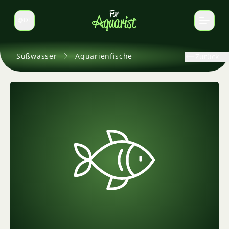
DE
Sprache wechseln
Süßwasser
Aquarienfische
Zurück