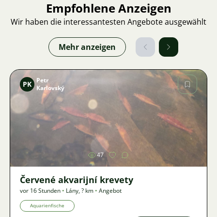
Empfohlene Anzeigen
Wir haben die interessantesten Angebote ausgewählt
Mehr anzeigen
Petr
PK
Karlovský
Bild
47
Červené akvarijní krevety
vor 16 Stunden
•
Lány
,
? km
•
Angebot
Aquarienfische