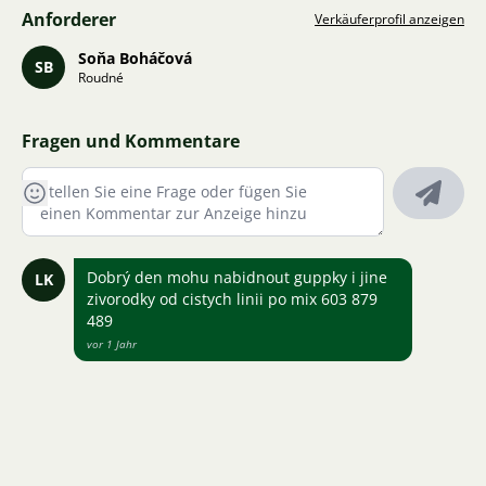
Anforderer
Verkäuferprofil anzeigen
Soňa Boháčová
SB
Roudné
Fragen und Kommentare
Dobrý den mohu nabidnout guppky i jine
LK
zivorodky od cistych linii po mix 603 879
489
vor 1 Jahr