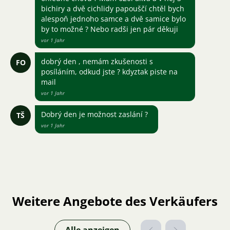
bichiry a dvě cichlidy papouščí chtěl bych
alespoň jednoho samce a dvě samice bylo
by to možné ? Nebo radši jen pár děkuji
vor 1 Jahr
dobrý den , nemám zkušenosti s
FO
posíláním, odkud jste ? kdyztak piste na
mail
vor 1 Jahr
Dobrý den je možnost zaslání ?
TŠ
vor 1 Jahr
Weitere Angebote des Verkäufers