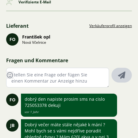
Verifizierte E-Mail
Lieferant
Verkäuferprofil anzeigen
František opl
FO
Nová Včelnice
Fragen und Kommentare
dobrý den napiste prosim sms na cislo
FO
725053378 dekuji
vor 1 Jahr
Dobrý večer máte stále nějaké k mání ?
JB
Mohl bych se s vámi nejdříve poradit
ohledně chovu ? Mám 620l akva a v nej 3