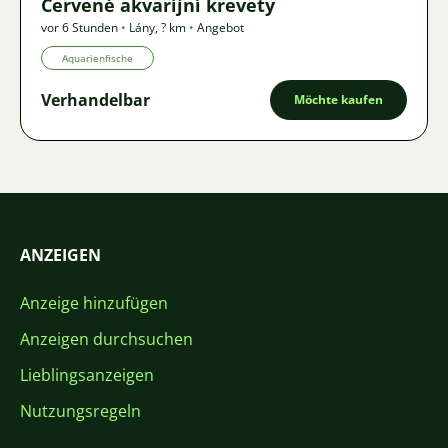
Červené akvarijní krevety
vor 6 Stunden
•
Lány
,
? km
•
Angebot
Aquarienfische
Verhandelbar
Möchte kaufen
ANZEIGEN
Anzeige hinzufügen
Anzeigen durchsuchen
Lieblingsanzeigen
Nutzungsregeln