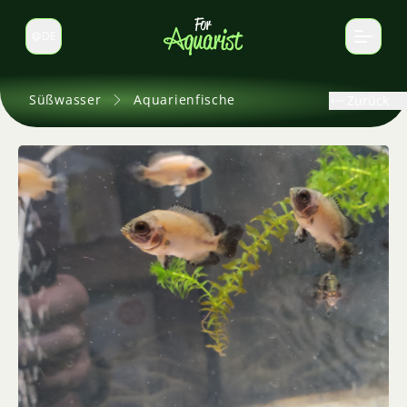
DE
Sprache wechseln
Süßwasser
Aquarienfische
Zurück