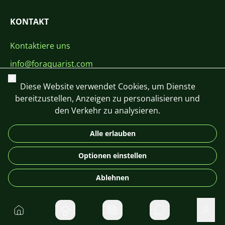
KONTAKT
Kontaktiere uns
info@foraquarist.com
Schließen
+420 603 449 602
Diese Website verwendet Cookies, um Dienste
bereitzustellen, Anzeigen zu personalisieren und
den Verkehr zu analysieren.
Alle erlauben
CS
SK
EN
PL
DE
Optionen einstellen
© 2026 For Aquarist
Ablehnen
Startseite
Direktnachrichte
Benu