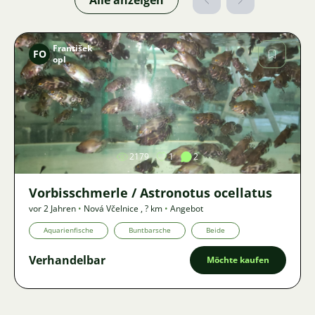
Alle anzeigen
František
FO
opl
Bild
2179
1
2
Vorbisschmerle / Astronotus ocellatus
vor 2 Jahren
•
Nová Včelnice
,
? km
•
Angebot
Aquarienfische
Buntbarsche
Beide
Verhandelbar
Möchte kaufen