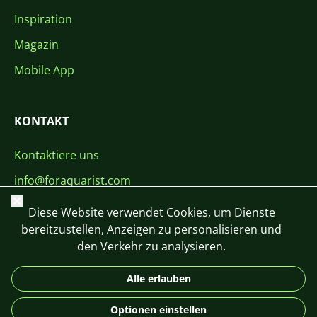
Inspiration
Magazin
Mobile App
KONTAKT
Kontaktiere uns
info@foraquarist.com
Schließen
+420 603 449 602
Diese Website verwendet Cookies, um Dienste
bereitzustellen, Anzeigen zu personalisieren und
den Verkehr zu analysieren.
Alle erlauben
CS
SK
EN
PL
DE
Optionen einstellen