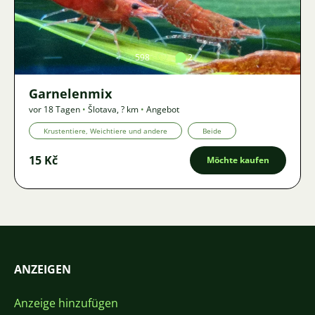
Bild
598
2
Garnelenmix
vor 18 Tagen
•
Šlotava
,
? km
•
Angebot
Krustentiere, Weichtiere und andere
Beide
15 Kč
Möchte kaufen
ANZEIGEN
Anzeige hinzufügen