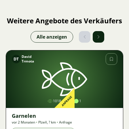
Weitere Angebote des Verkäufers
Alle anzeigen
David
DT
Trmota
Bild
ANFRAGE
1018
1
1
Garnelen
vor 2 Monaten
•
Plzeň
,
? km
•
Anfrage