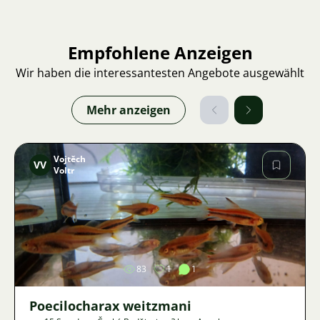
Empfohlene Anzeigen
Wir haben die interessantesten Angebote ausgewählt
Mehr anzeigen
Vojtěch
VV
Voltr
Bild
83
1
1
Poecilocharax weitzmani