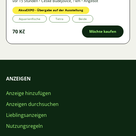
vor 15 Stunden
•
České Budějovice
,
? km
•
Angebot
AkvaEXPO - Übergabe auf der Ausstellung
Aquarienfische
Tetra
Beide
70 Kč
Möchte kaufen
ANZEIGEN
Anzeige hinzufügen
Anzeigen durchsuchen
Lieblingsanzeigen
Nutzungsregeln