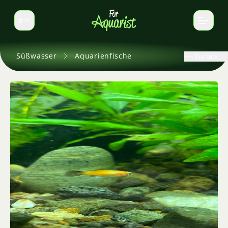
DE
Sprache wechseln
Süßwasser
Aquarienfische
Zurück