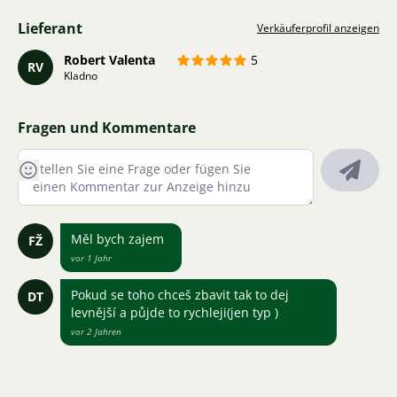
Lieferant
Verkäuferprofil anzeigen
Robert Valenta
5
RV
Kladno
Fragen und Kommentare
Měl bych zajem
FŽ
vor 1 Jahr
Pokud se toho chceš zbavit tak to dej
DT
levnější a půjde to rychleji(jen typ )
vor 2 Jahren