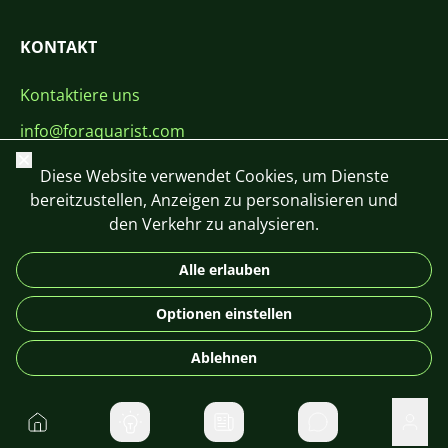
KONTAKT
Kontaktiere uns
info@foraquarist.com
Schließen
+420 603 449 602
Diese Website verwendet Cookies, um Dienste
bereitzustellen, Anzeigen zu personalisieren und
den Verkehr zu analysieren.
Alle erlauben
CS
SK
EN
PL
DE
Optionen einstellen
© 2026 For Aquarist
Ablehnen
Startseite
Direktnachrichte
Benu