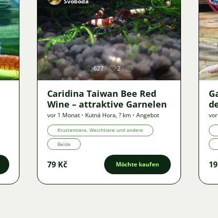
Svoboda
Bild
627
2
Caridina Taiwan Bee Red
G
Wine – attraktive Garnelen
de
vor 1 Monat
•
Kutná Hora
,
? km
•
Angebot
vor
Krustentiere, Weichtiere und andere
Beide
79 Kč
19
Möchte kaufen