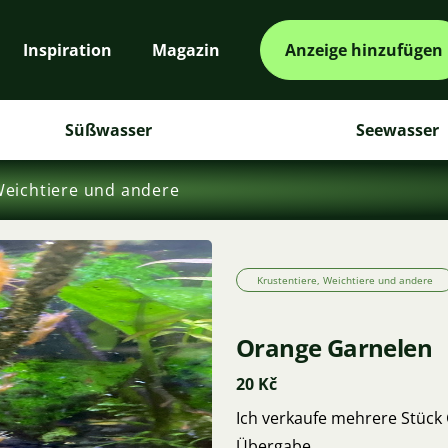
Inspiration
Magazin
Anzeige hinzufügen
Süßwasser
Seewasser
Weichtiere und andere
Krustentiere, Weichtiere und andere
Orange Garnelen
20 Kč
Ich verkaufe mehrere Stück 
Übergabe.