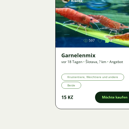
Klacek
Bild
597
2
Garnelenmix
vor 18 Tagen
•
Šlotava
,
? km
•
Angebot
Krustentiere, Weichtiere und andere
Beide
15 Kč
Möchte kaufen