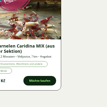
Šmajcl
Bild
1005
arnelen Caridina MIX (aus
r Sektion)
 2 Monaten
•
Vitějovice
,
? km
•
Angebot
Krustentiere, Weichtiere und andere
Beide
 Kč
Möchte kaufen