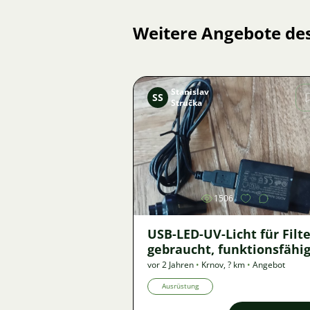
Weitere Angebote de
Stanislav
SS
Stručka
Bild
1506
USB-LED-UV-Licht für Filte
gebraucht, funktionsfähi
vor 2 Jahren
•
Krnov
,
? km
•
Angebot
Ausrüstung