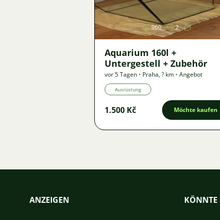
960
2
Aquarium 160l +
Untergestell + Zubehör
vor 5 Tagen
•
Praha
,
? km
•
Angebot
Ausrüstung
1.500 Kč
Möchte kaufen
ANZEIGEN
KÖNNTE 