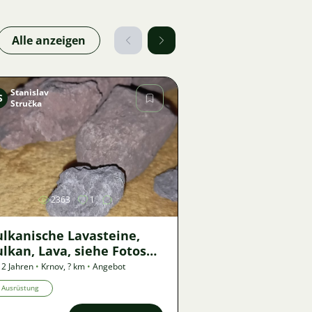
Alle anzeigen
Stanislav
S
Stručka
Bild
2363
1
ulkanische Lavasteine,
lkan, Lava, siehe Fotos
r als Ganzes
 2 Jahren
•
Krnov
,
? km
•
Angebot
Ausrüstung