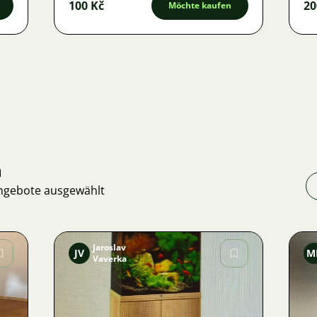
100 Kč
20
Möchte kaufen
n
Angebote ausgewählt
Jaroslav
JV
M
Vaverka
Bild