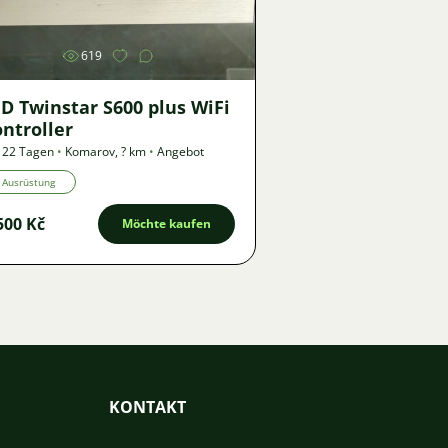
619
D Twinstar S600 plus WiFi
ntroller
 22 Tagen
•
Komarov
,
? km
•
Angebot
Ausrüstung
500 Kč
Möchte kaufen
KONTAKT