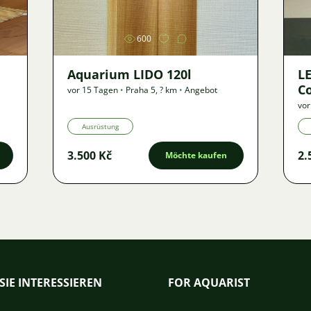
600
Aquarium LIDO 120l
LE
Co
vor 15 Tagen
•
Praha 5
,
? km
•
Angebot
vor
Ausrüstung
3.500 Kč
2.
Möchte kaufen
SIE INTERESSIEREN
FOR AQUARIST