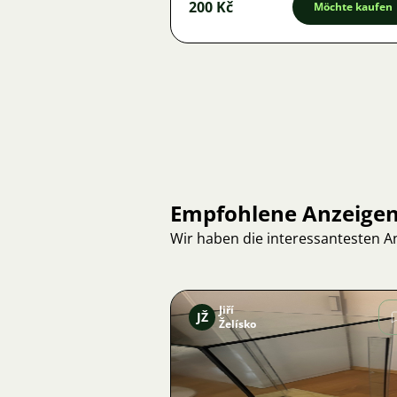
200 Kč
Möchte kaufen
Empfohlene Anzeige
Wir haben die interessantesten 
Jiří
JŽ
Želísko
Bild