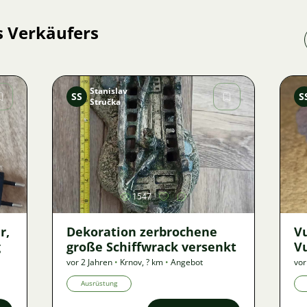
s Verkäufers
Stanislav
SS
S
Stručka
Bild
1547
r,
Dekoration zerbrochene
V
g
große Schiffwrack versenkt
Vu
nu
vor 2 Jahren
•
Krnov
,
? km
•
Angebot
vor
Ausrüstung