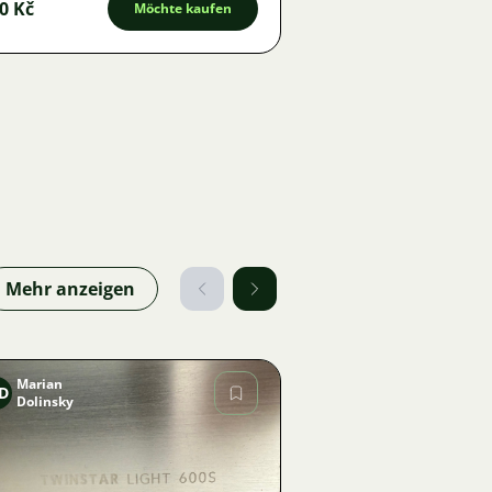
0 Kč
Möchte kaufen
Mehr anzeigen
Marian
D
Dolinsky
Bild